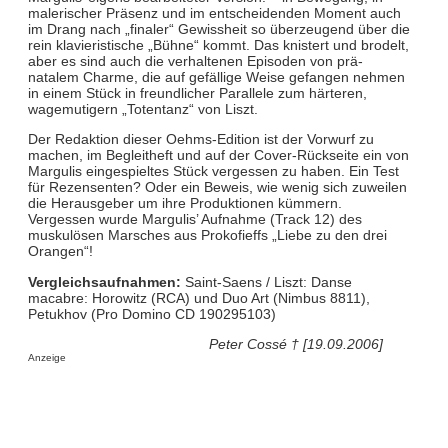
malerischer Präsenz und im entscheidenden Moment auch
im Drang nach „finaler“ Gewissheit so überzeugend über die
rein klavieristische „Bühne“ kommt. Das knistert und brodelt,
aber es sind auch die verhaltenen Episoden von prä-
natalem Charme, die auf gefällige Weise gefangen nehmen
in einem Stück in freundlicher Parallele zum härteren,
wagemutigern „Totentanz“ von Liszt.
Der Redaktion dieser Oehms-Edition ist der Vorwurf zu
machen, im Begleitheft und auf der Cover-Rückseite ein von
Margulis eingespieltes Stück vergessen zu haben. Ein Test
für Rezensenten? Oder ein Beweis, wie wenig sich zuweilen
die Herausgeber um ihre Produktionen kümmern.
Vergessen wurde Margulis’ Aufnahme (Track 12) des
muskulösen Marsches aus Prokofieffs „Liebe zu den drei
Orangen“!
Vergleichsaufnahmen:
Saint-Saens / Liszt: Danse
macabre: Horowitz (RCA) und Duo Art (Nimbus 8811),
Petukhov (Pro Domino CD 190295103)
Peter Cossé † [19.09.2006]
Anzeige