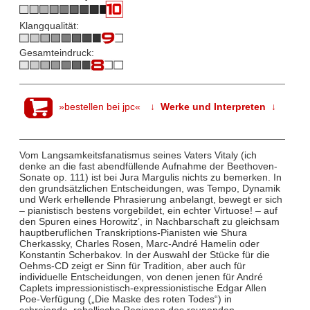
Klangqualität:
Gesamteindruck:
»bestellen bei jpc«
↓ Werke und Interpreten ↓
Vom Langsamkeitsfanatismus seines Vaters Vitaly (ich
denke an die fast abendfüllende Aufnahme der Beethoven-
Sonate op. 111) ist bei Jura Margulis nichts zu bemerken. In
den grundsätzlichen Entscheidungen, was Tempo, Dynamik
und Werk erhellende Phrasierung anbelangt, bewegt er sich
– pianistisch bestens vorgebildet, ein echter Virtuose! – auf
den Spuren eines Horowitz’, in Nachbarschaft zu gleichsam
hauptberuflichen Transkriptions-Pianisten wie Shura
Cherkassky, Charles Rosen, Marc-André Hamelin oder
Konstantin Scherbakov. In der Auswahl der Stücke für die
Oehms-CD zeigt er Sinn für Tradition, aber auch für
individuelle Entscheidungen, von denen jenen für André
Caplets impressionistisch-expressionistische Edgar Allen
Poe-Verfügung („Die Maske des roten Todes“) in