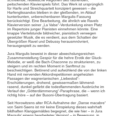
schreiende, rebellische Regionen des raunenden,
peitschenden Klavierspiels führt. Das Werk ist ursprünglich
für Harfe und Streichquartett konzipiert gewesen – die
Harfenglissandos bleiben in der gleißenden, im Ablauf
kunterbunten, unberechenbaren Margulis-Fassung
berücksichtigt. Eine Bearbeitung, die ähnlich wie Ravels
Klavierversion seiner „La Valse“-Verdunkelung einen Platz
im Repertoire junger Pianisten einnehmen könnte. Eine
knappe Viertelstunde bildreicher, pianistisch verwegen
gesetzter Musik, die es verdient, aus dem Schatten der
Übergrößen Ravel und Debussy herausmnövriert,
herausgespielt zu werden.
Jura Margulis beweist in dieser abwechslungsreichen
Zusammenstellung Gespür für die hehre Erotik der Gluck-
Melodie, er weiß die Bach-Chaconne zu strukturieren, zu
steigern und im rechten Moment in Sanftmut zu
beschwichtigen. Betörend und aufwühlend die von der linken
Hand mit nervenden Akkordrepetitionen angeheizten
Passagen der wagnerianischen „Liebestod“-
Erschütterungen, drohend, gewissermaßen lähmend-
rasend, dunkel gefärbt die todesflammenden Ausbrüche im
Verlauf der „Götterdämmerung“-Paraphrase, die – wenn ich
richtig höre – auf der Busoni-Übertragung basiert.
Seit Horowitzens alter RCA-Aufnahme der „Danse macabre“
von Saint-Saens ist mir keine Einspielung dieses wahrhaft
bildhaften Klanggemäldes begegnet, die wie hier – in Jura
Margulis’ eigens bearbeiteter Version! – in Bewegung, in