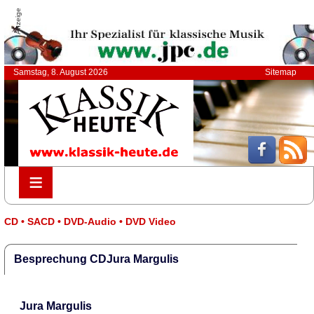
Anzeige
Samstag, 8. August 2026
Sitemap
≡
≡
CD • SACD • DVD-Audio • DVD Video
Besprechung CDJura Margulis
Jura Margulis