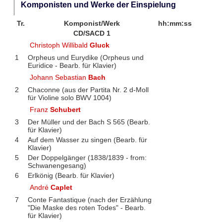
Komponisten und Werke der Einspielung
Tr.
Komponist/Werk
hh:mm:ss
CD/SACD 1
Christoph Willibald
Gluck
1
Orpheus und Eurydike (Orpheus und
Euridice - Bearb. für Klavier)
Johann Sebastian
Bach
2
Chaconne (aus der Partita Nr. 2 d-Moll
für Violine solo BWV 1004)
Franz
Schubert
3
Der Müller und der Bach S 565 (Bearb.
für Klavier)
4
Auf dem Wasser zu singen (Bearb. für
Klavier)
5
Der Doppelgänger (1838/1839 - from:
Schwanengesang)
6
Erlkönig (Bearb. für Klavier)
André
Caplet
7
Conte Fantastique (nach der Erzählung
"Die Maske des roten Todes" - Bearb.
für Klavier)