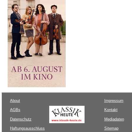
About
Impressum
AGBs
Kontakt
Datenschutz
Mediadaten
Haftungsausschluss
Sitemap