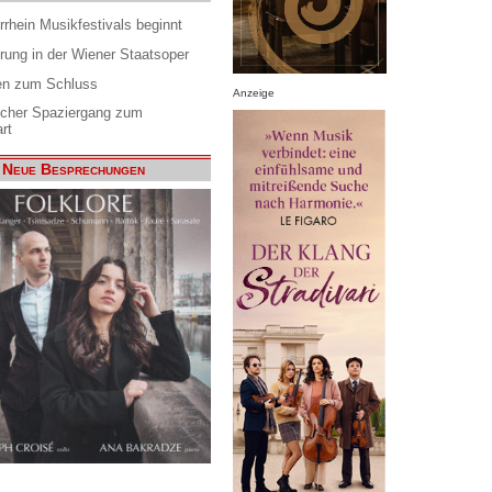
rrhein Musikfestivals beginnt
rung in der Wiener Staatsoper
en zum Schluss
Anzeige
scher Spaziergang zum
rt
Neue Besprechungen