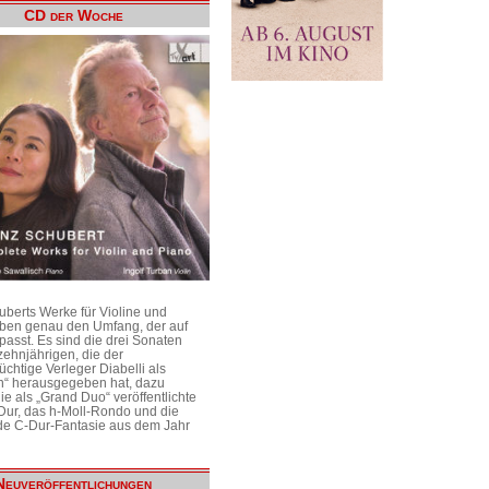
CD der Woche
uberts Werke für Violine und
aben genau den Umfang, der auf
passt. Es sind die drei Sonaten
ehnjährigen, die der
üchtige Verleger Diabelli als
n“ herausgegeben hat, dazu
e als „Grand Duo“ veröffentlichte
Dur, das h-Moll-Rondo und die
e C-Dur-Fantasie aus dem Jahr
Neuveröffentlichungen