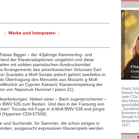
↓ Werke und Interpreten ↓
 Tobias Bigger – der 43jährige Kämmerling- und
erland der Klavieradaptionen umgehört und diese
eiten mit soliden pianistischen Ausdrucksmittel
ie Arrangements des amerikanischen Virtuosen Earl
 Scarlattis a-Moll-Sonate jedoch gehört zweifellos in
adals Übertragung des Menuetts aus Mozarts g-Moll-
nwillkürlich an Cyprien Katsaris’ Klaviereinspielung der
Franz Sch
ption von Nepomuk Hummel / piano 21).
Klavier h
zwei CDs 
h-Bearbeitungen. Neben einer – Bach zugesprochenen –
des Neunz
ate BWV 526 zum Besten. Und dies in der Fassung von
geschäftst
hen“ Toccata mit Fuge in d-Moll BWV 538 erst jüngst
„Sonatine
kommen di
st (Hyperion CDA 67506).
Sonate A-
bedeutend
ge und Suchende, für Sammler, die schon einiges in
1827.
ßenden, ausgesucht expressiven Klavierspiels werden