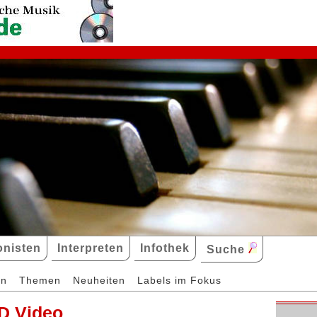
nisten
Interpreten
Infothek
Suche
en
Themen
Neuheiten
Labels im Fokus
D Video