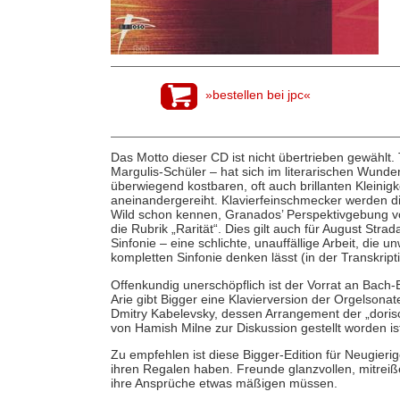
»bestellen bei jpc«
Das Motto dieser CD ist nicht übertrieben gewählt.
Margulis-Schüler – hat sich im literarischen Wund
überwiegend kostbaren, oft auch brillanten Kleinigk
aneinandergereiht. Klavierfeinschmecker werden d
Wild schon kennen, Granados’ Perspektivgebung von
die Rubrik „Rarität“. Dies gilt auch für August Str
Sinfonie – eine schlichte, unauffällige Arbeit, die u
kompletten Sinfonie denken lässt (in der Transkri
Offenkundig unerschöpflich ist der Vorrat an Bac
Arie gibt Bigger eine Klavierversion der Orgelson
Dmitry Kabelevsky, dessen Arrangement der „dorisc
von Hamish
Milne zur Diskussion gestellt worden i
Zu empfehlen ist diese Bigger-Edition für Neugieri
ihren Regalen haben. Freunde glanzvollen, mitrei
ihre Ansprüche etwas mäßigen müssen.