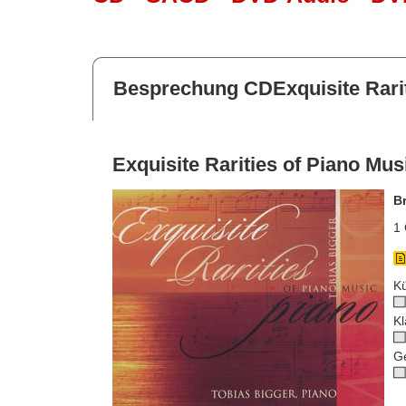
Besprechung CDExquisite Rarit
Exquisite Rarities of Piano Mus
B
1 
Kü
Kl
G