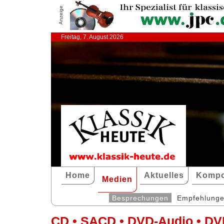
Anzeige
Freitag, 7. August 2026
Home
Aktuelles
Kompo
Medien
Besprechungen
Empfehlung
CD • SACD • DVD-Audio • DV