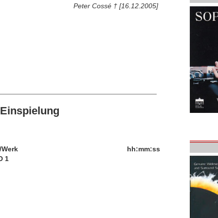
Peter Cossé † [16.12.2005]
Einspielung
/Werk
hh:mm:ss
D 1