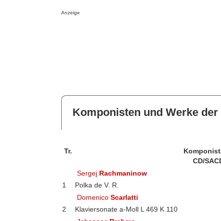
Anzeige
Komponisten und Werke der 
Tr.
Komponist
CD/SAC
Sergej
Rachmaninow
1
Polka de V. R.
Domenico
Scarlatti
2
Klaviersonate a-Moll L 469 K 110