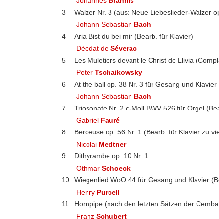
Johannes
Brahms
3
Walzer Nr. 3 (aus: Neue Liebeslieder-Walzer o
Johann Sebastian
Bach
4
Aria Bist du bei mir (Bearb. für Klavier)
Déodat de
Séverac
5
Les Muletiers devant le Christ de Llivia (Compl
Peter
Tschaikowsky
6
At the ball op. 38 Nr. 3 für Gesang und Klavier 
Johann Sebastian
Bach
7
Triosonate Nr. 2 c-Moll BWV 526 für Orgel (Bear
Gabriel
Fauré
8
Berceuse op. 56 Nr. 1 (Bearb. für Klavier zu vi
Nicolai
Medtner
9
Dithyrambe op. 10 Nr. 1
Othmar
Schoeck
10
Wiegenlied WoO 44 für Gesang und Klavier (Bea
Henry
Purcell
11
Hornpipe (nach den letzten Sätzen der Cembalos
Franz
Schubert