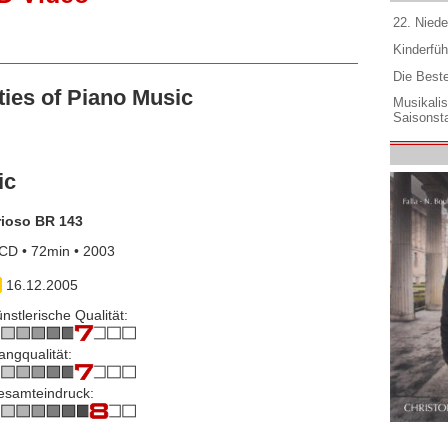
22. Niede
Kinderfüh
Die Best
ies of Piano Music
Musikali
Saisonsta
ic
rioso BR 143
CD • 72min • 2003
16.12.2005
nstlerische Qualität:
angqualität:
esamteindruck: