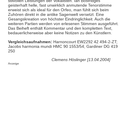
stilvollen Leistungen der Vokalisten. Ian Bostridges
geisterhaft helle, fast unwirklich anmutende Tenorstimme
erweist sich als ideal für den Orfeo, man fühlt sich beim
Zuhören direkt in die antike Sagenwelt versetzt. Eine
Gesangskreation von höchster Eindringlichkeit. Auch die
weiteren Partien werden von erlesenen Stimmen ausgeführt.
Das Beiheft enthält Kommentar und den kompletten Text,
bedauerlicherweise aber keine Notizen zu den Künstlern.
Vergleichsaufnahmen:
Harnoncourt EW2292 42 494-2-ZT;
Jacobs harmonia mundi HMC 90 1553/54; Gardiner DG 419
250
Clemens Höslinger [13.04.2004]
Anzeige