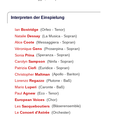
Interpreten der Einspielung
Ian
Bostridge
(Orfeo - Tenor)
Natalie
Dessay
(La Musica - Sopran)
Alice
Coote
(Messaggiera - Sopran)
Véronique
Gens
(Proserpina - Sopran)
Sonia
Prina
(Speranza - Sopran)
Carolyn
Sampson
(Ninfa - Sopran)
Patrizia
Ciofi
(Euridice - Sopran)
Christopher
Maltman
(Apollo - Bariton)
Lorenzo
Regazzo
(Plutone - Baß)
Mario
Luperi
(Caronte - Baß)
Paul
Agnew
(Eco - Tenor)
European Voices
(Chor)
Les
Sacqueboutiers
(Bläserensemble)
Le
Concert d'Astrée
(Orchester)