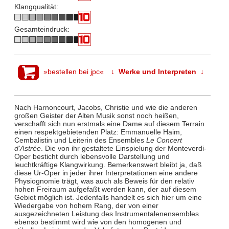
Klangqualität:
Gesamteindruck:
»bestellen bei jpc«
↓ Werke und Interpreten ↓
Nach Harnoncourt, Jacobs, Christie und wie die anderen
großen Geister der Alten Musik sonst noch heißen,
verschafft sich nun erstmals eine Dame auf diesem Terrain
einen respektgebietenden Platz: Emmanuelle Haim,
Cembalistin und Leiterin des Ensembles
Le Concert
d’Astrée
. Die von ihr gestaltete Einspielung der Monteverdi-
Oper besticht durch lebensvolle Darstellung und
leuchtkräftige Klangwirkung. Bemerkenswert bleibt ja, daß
diese Ur-Oper in jeder ihrer Interpretationen eine andere
Physiognomie trägt, was auch als Beweis für den relativ
hohen Freiraum aufgefaßt werden kann, der auf diesem
Gebiet möglich ist. Jedenfalls handelt es sich hier um eine
Wiedergabe von hohem Rang, der von einer
ausgezeichneten Leistung des Instrumentalenensembles
ebenso bestimmt wird wie von den homogenen und