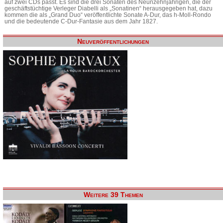
auf zwei CDs passt. Es sind die drei Sonaten des Neunzehnjährigen, die der
geschäftstüchtige Verleger Diabelli als „Sonatinen“ herausgegeben hat, dazu
kommen die als „Grand Duo“ veröffentlichte Sonate A-Dur, das h-Moll-Rondo
und die bedeutende C-Dur-Fantasie aus dem Jahr 1827.
Neuveröffentlichungen
Weitere 39 Themen