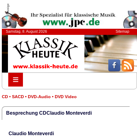
Anzeige
Samstag, 8. August 2026
Sitemap
≡
≡
CD • SACD • DVD-Audio • DVD Video
Besprechung CDClaudio Monteverdi
Claudio Monteverdi