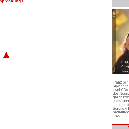
esprechung«
▲
Franz Sch
Klavier h
zwei CDs 
des Neunz
geschäftst
„Sonatine
kommen di
Sonate A-
bedeutend
1827.