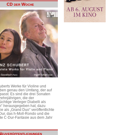
CD der Woche
uberts Werke für Violine und
aben genau den Umfang, der auf
passt. Es sind die drei Sonaten
ehnjährigen, die der
üchtige Verleger Diabelli als
n“ herausgegeben hat, dazu
e als „Grand Duo“ veröffentlichte
Dur, das h-Moll-Rondo und die
e C-Dur-Fantasie aus dem Jahr
Neuveröffentlichungen