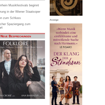
rrhein Musikfestivals beginnt
rung in der Wiener Staatsoper
en zum Schluss
Anzeige
scher Spaziergang zum
rt
Neue Besprechungen