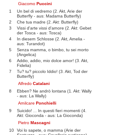
Giacomo
Puccini
1
Un bel di vedremo (2. Akt, Arie der
Butterfly - aus: Madama Butterfly)
2
Che tua madre (2. Akt: Butterfly)
3
Vissi d'arte vissi d'amore (2. Akt: Gebet
der Tosca - aus: Tosca)
4
In diesem Schlosse (2. Akt, Amelia -
aus: Turandot)
5
Senza mamma, o bimbo, tu sei morto
(Angelica)
6
Addio, addio, mio dolce amor! (3. Akt,
Fidelia)
7
Tu? tu? piccolo Iddio! (3. Akt, Tod der
Butterfly)
Alfredo
Catalani
8
Ebben? Ne andrò lontana (1. Akt: Wally
- aus: La Wally)
Amilcare
Ponchielli
9
Suicido! ... In questi fieri momenti (4.
Akt: Gioconda - aus: La Gioconda)
Pietro
Mascagni
10
Voi lo sapete, o mamma (Arie der