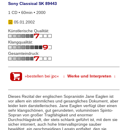
Sony Classical SK 89443
1 CD • 60min • 2000
05.01.2002
Künstlerische Qualität:
Klangqualität:
Gesamteindruck:
»bestellen bei jpc«
↓ Werke und Interpreten ↓
Dieses Rezital der englischen Sopranistin Jane Eaglen ist
vor allem ein stimmliches und gesangliches Dokument, aber
leider kein darstellerisches. Jane Eaglen verfügt über einen
sehr klangschönen, gut gerundeten, voluminösen Spinto-
Sopran von großer Tragfähigkeit und enormer
Durchschlagskraft, der stets schlank geführt ist, mit dem sie
sicher intoniert, auch hohe Intervallsprünge sauber
bewältigt, ein geschmeidiges Legato entfaltet, den sie