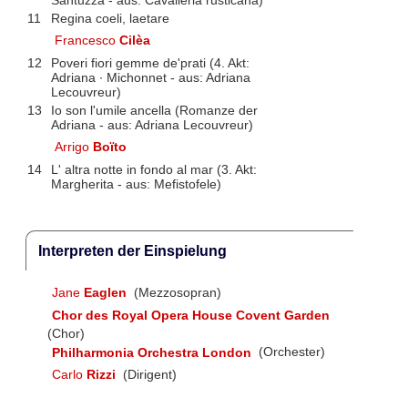
Santuzza - aus: Cavalleria rusticana)
11
Regina coeli, laetare
Francesco
Cilèa
12
Poveri fiori gemme de'prati (4. Akt:
Adriana ∙ Michonnet - aus: Adriana
Lecouvreur)
13
Io son l'umile ancella (Romanze der
Adriana - aus: Adriana Lecouvreur)
Arrigo
Boïto
14
L' altra notte in fondo al mar (3. Akt:
Margherita - aus: Mefistofele)
Interpreten der Einspielung
Jane
Eaglen
(Mezzosopran)
Chor des Royal Opera House Covent Garden
(Chor)
Philharmonia Orchestra London
(Orchester)
Carlo
Rizzi
(Dirigent)