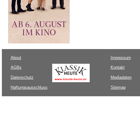
About
Impressum
AGBs
Kontakt
Datenschutz
Mediadaten
Haftungsausschluss
Sitemap