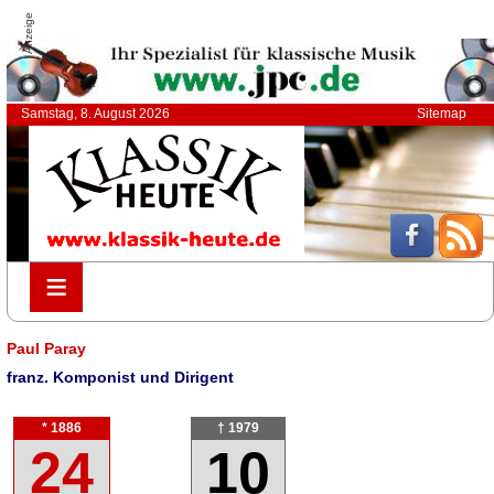
Anzeige
Samstag, 8. August 2026
Sitemap
≡
≡
Paul Paray
franz. Komponist und Dirigent
* 1886
† 1979
24
10