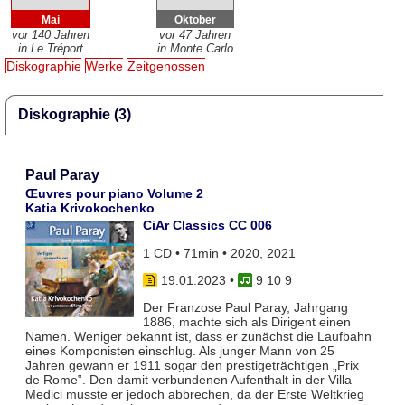
Mai
Oktober
vor 140 Jahren
vor 47 Jahren
in Le Tréport
in Monte Carlo
Diskographie
Werke
Zeitgenossen
Diskographie (3)
Paul Paray
Œuvres pour piano Volume 2
Katia Krivokochenko
CiAr Classics CC 006
1 CD • 71min • 2020, 2021
19.01.2023
•
9 10 9
Der Franzose Paul Paray, Jahrgang
1886, machte sich als Dirigent einen
Namen. Weniger bekannt ist, dass er zunächst die Laufbahn
eines Komponisten einschlug. Als junger Mann von 25
Jahren gewann er 1911 sogar den prestigeträchtigen „Prix
de Rome‟. Den damit verbundenen Aufenthalt in der Villa
Medici musste er jedoch abbrechen, da der Erste Weltkrieg