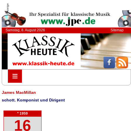
Anzeige
Samstag, 8. August 2026
Sitemap
≡
≡
James MacMillan
schott. Komponist und Dirigent
* 1959
16