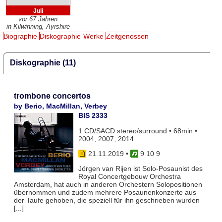
Juli
vor 67 Jahren
in Kilwinning, Ayrshire
Biographie
Diskographie
Werke
Zeitgenossen
Diskographie (11)
trombone concertos
by Berio, MacMillan, Verbey
BIS 2333
1 CD/SACD stereo/surround • 68min •
2004, 2007, 2014
21.11.2019
•
9 10 9
Jörgen van Rijen ist Solo-Posaunist des
Royal Concertgebouw Orchestra
Amsterdam, hat auch in anderen Orchestern Solopositionen
übernommen und zudem mehrere Posaunenkonzerte aus
der Taufe gehoben, die speziell für ihn geschrieben wurden
[...]