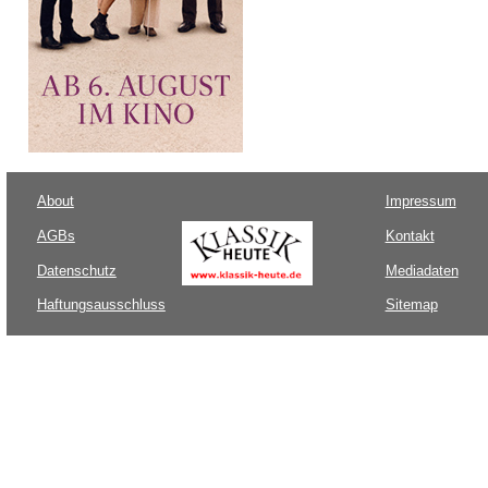
About
Impressum
AGBs
Kontakt
Datenschutz
Mediadaten
Haftungsausschluss
Sitemap