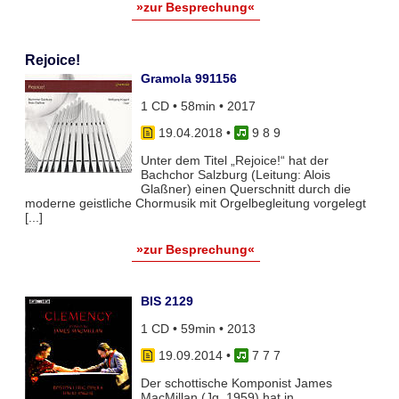
»zur Besprechung«
Rejoice!
Gramola 991156
1 CD • 58min • 2017
19.04.2018
•
9 8 9
Unter dem Titel „Rejoice!“ hat der
Bachchor Salzburg (Leitung: Alois
Glaßner) einen Querschnitt durch die
moderne geistliche Chormusik mit Orgelbegleitung vorgelegt
[...]
»zur Besprechung«
BIS 2129
1 CD • 59min • 2013
19.09.2014
•
7 7 7
Der schottische Komponist James
MacMillan (Jg. 1959) hat in