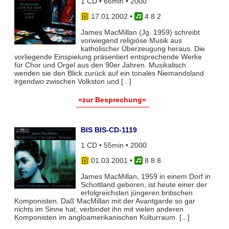
1 CD • 66min • 2000
17.01.2002
•
4 8 2
James MacMillan (Jg. 1959) schreibt
vorwiegend religiöse Musik aus
katholischer Überzeugung heraus. Die
vorliegende Einspielung präsentiert entsprechende Werke
für Chor und Orgel aus den 90er Jahren. Musikalisch
wenden sie den Blick zurück auf ein tonales Niemandsland
irgendwo zwischen Volkston und [...]
»zur Besprechung«
BIS BIS-CD-1119
1 CD • 55min • 2000
01.03.2001
•
8 8 8
James MacMillan, 1959 in einem Dorf in
Schottland geboren, ist heute einer der
erfolgreichsten jüngeren britischen
Komponisten. Daß MacMillan mit der Avantgarde so gar
nichts im Sinne hat, verbindet ihn mit vielen anderen
Komponisten im angloamerikanischen Kulturraum. [...]