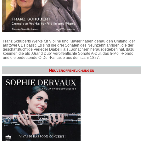
Franz Schuberts Werke für Violine und Klavier haben genau den Umfang, der
auf zwei CDs passt. Es sind die drei Sonaten des Neunzehnjährigen, die der
geschäftstüchtige Verleger Diabelli als „Sonatinen“ herausgegeben hat, dazu
kommen die als „Grand Duo“ veröffentlichte Sonate A-Dur, das h-Moll-Rondo
und die bedeutende C-Dur-Fantasie aus dem Jahr 1827.
Neuveröffentlichungen