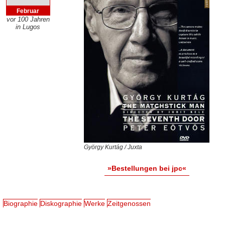
Februar
vor 100 Jahren
in Lugos
György Kurtág / Juxta
»Bestellungen bei jpc«
Biographie
Diskographie
Werke
Zeitgenossen