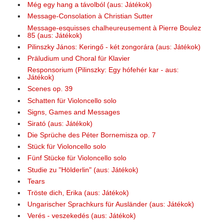
Még egy hang a távolból (aus: Játékok)
Message-Consolation à Christian Sutter
Message-esquisses chalheureusement à Pierre Boulez
85 (aus: Játékok)
Pilinszky János: Keringő - két zongorára (aus: Játékok)
Präludium und Choral für Klavier
Responsorium (Pilinszky: Egy hófehér kar - aus:
Játékok)
Scenes op. 39
Schatten für Violoncello solo
Signs, Games and Messages
Sirató (aus: Játékok)
Die Sprüche des Péter Bornemisza op. 7
Stück für Violoncello solo
Fünf Stücke für Violoncello solo
Studie zu "Hölderlin" (aus: Játékok)
Tears
Tröste dich, Erika (aus: Játékok)
Ungarischer Sprachkurs für Ausländer (aus: Játékok)
Verés - veszekedés (aus: Játékok)