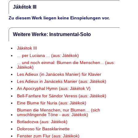
Jákétok III
Zu diesem Werk liegen keine Einspielungen vor.
Weitere Werke: Instrumental-Solo
Jákétok III
... per Luciana ... (aus: Játékok)
... und noch einmal: Blumen die Menschen... (aus:
Játékok)
Les Adieux (in Janáceks Manier) für Klavier
Les Adieux in Janáceks Manier (aus: Játékok)
An Apocryphal Hymn (aus: Jákétok V)
Bell-Fanfare for Sándor Veress (aus: Játékok)
Eine Blume für Nuria (aus: Játékok)
Blumen die Menschen, nur Blumen… (sich
umschlingende Töne - aus: Játékok)
Botladozva (aus: Játékok)
Doloroso für Bassklarinette
Fenster zum Flur (aus: Játékok)