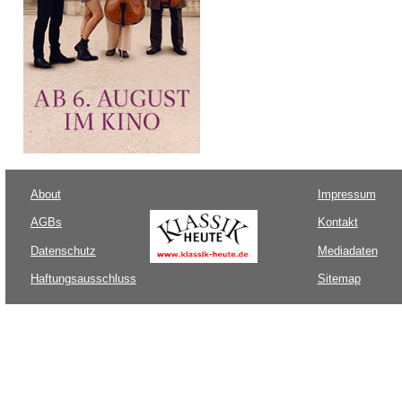
About
Impressum
AGBs
Kontakt
Datenschutz
Mediadaten
Haftungsausschluss
Sitemap