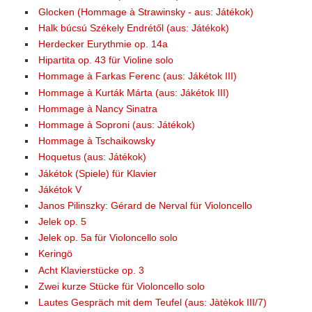
Glocken (Hommage à Strawinsky - aus: Játékok)
Halk búcsú Székely Endrétől (aus: Játékok)
Herdecker Eurythmie op. 14a
Hipartita op. 43 für Violine solo
Hommage à Farkas Ferenc (aus: Jákétok III)
Hommage à Kurták Márta (aus: Jákétok III)
Hommage à Nancy Sinatra
Hommage à Soproni (aus: Játékok)
Hommage à Tschaikowsky
Hoquetus (aus: Játékok)
Jákétok (Spiele) für Klavier
Jákétok V
Janos Pilinszky: Gérard de Nerval für Violoncello
Jelek op. 5
Jelek op. 5a für Violoncello solo
Keringö
Acht Klavierstücke op. 3
Zwei kurze Stücke für Violoncello solo
Lautes Gespräch mit dem Teufel (aus: Jàtèkok III/7)