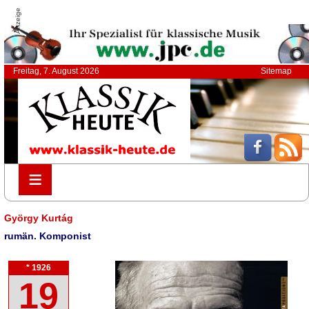
Anzeige
Freitag, 7. August 2026
Sitemap
≡
≡
György Kurtág
rumän. Komponist
* 1926
19