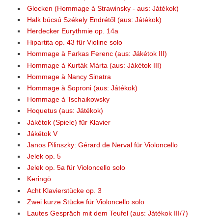
Glocken (Hommage à Strawinsky - aus: Játékok)
Halk búcsú Székely Endrétől (aus: Játékok)
Herdecker Eurythmie op. 14a
Hipartita op. 43 für Violine solo
Hommage à Farkas Ferenc (aus: Jákétok III)
Hommage à Kurták Márta (aus: Jákétok III)
Hommage à Nancy Sinatra
Hommage à Soproni (aus: Játékok)
Hommage à Tschaikowsky
Hoquetus (aus: Játékok)
Jákétok (Spiele) für Klavier
Jákétok V
Janos Pilinszky: Gérard de Nerval für Violoncello
Jelek op. 5
Jelek op. 5a für Violoncello solo
Keringö
Acht Klavierstücke op. 3
Zwei kurze Stücke für Violoncello solo
Lautes Gespräch mit dem Teufel (aus: Jàtèkok III/7)