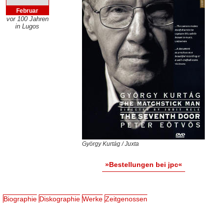
Februar
vor 100 Jahren
in Lugos
György Kurtág / Juxta
»Bestellungen bei jpc«
Biographie
Diskographie
Werke
Zeitgenossen