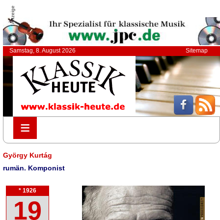
Anzeige
Samstag, 8. August 2026
Sitemap
≡
≡
György Kurtág
rumän. Komponist
* 1926
19