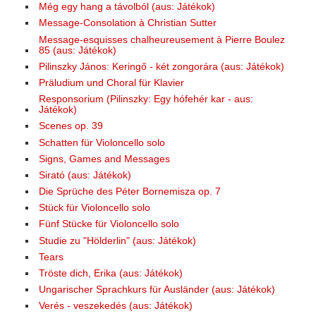
Még egy hang a távolból (aus: Játékok)
Message-Consolation à Christian Sutter
Message-esquisses chalheureusement à Pierre Boulez
85 (aus: Játékok)
Pilinszky János: Keringő - két zongorára (aus: Játékok)
Präludium und Choral für Klavier
Responsorium (Pilinszky: Egy hófehér kar - aus:
Játékok)
Scenes op. 39
Schatten für Violoncello solo
Signs, Games and Messages
Sirató (aus: Játékok)
Die Sprüche des Péter Bornemisza op. 7
Stück für Violoncello solo
Fünf Stücke für Violoncello solo
Studie zu "Hölderlin" (aus: Játékok)
Tears
Tröste dich, Erika (aus: Játékok)
Ungarischer Sprachkurs für Ausländer (aus: Játékok)
Verés - veszekedés (aus: Játékok)