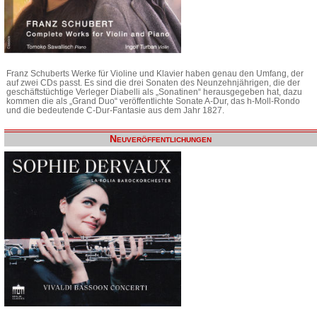
Franz Schuberts Werke für Violine und Klavier haben genau den Umfang, der
auf zwei CDs passt. Es sind die drei Sonaten des Neunzehnjährigen, die der
geschäftstüchtige Verleger Diabelli als „Sonatinen“ herausgegeben hat, dazu
kommen die als „Grand Duo“ veröffentlichte Sonate A-Dur, das h-Moll-Rondo
und die bedeutende C-Dur-Fantasie aus dem Jahr 1827.
Neuveröffentlichungen