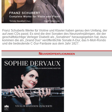
Franz Schuberts Werke für Violine und Klavier haben genau den Umfang, der
auf zwei CDs passt. Es sind die drei Sonaten des Neunzehnjährigen, die der
geschäftstüchtige Verleger Diabelli als „Sonatinen“ herausgegeben hat, dazu
kommen die als „Grand Duo“ veröffentlichte Sonate A-Dur, das h-Moll-Rondo
und die bedeutende C-Dur-Fantasie aus dem Jahr 1827.
Neuveröffentlichungen