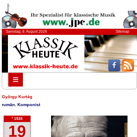
Anzeige
Samstag, 8. August 2026
Sitemap
≡
≡
György Kurtág
rumän. Komponist
* 1926
19