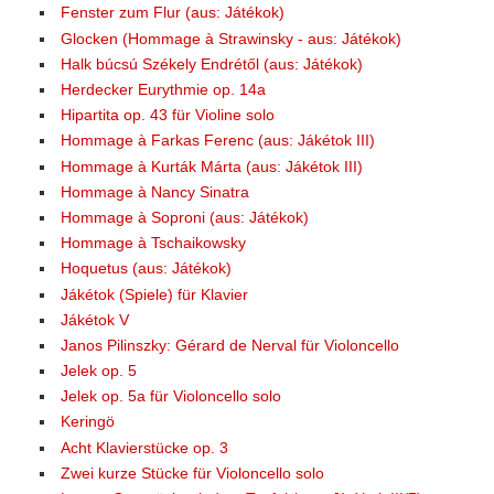
Fenster zum Flur (aus: Játékok)
Glocken (Hommage à Strawinsky - aus: Játékok)
Halk búcsú Székely Endrétől (aus: Játékok)
Herdecker Eurythmie op. 14a
Hipartita op. 43 für Violine solo
Hommage à Farkas Ferenc (aus: Jákétok III)
Hommage à Kurták Márta (aus: Jákétok III)
Hommage à Nancy Sinatra
Hommage à Soproni (aus: Játékok)
Hommage à Tschaikowsky
Hoquetus (aus: Játékok)
Jákétok (Spiele) für Klavier
Jákétok V
Janos Pilinszky: Gérard de Nerval für Violoncello
Jelek op. 5
Jelek op. 5a für Violoncello solo
Keringö
Acht Klavierstücke op. 3
Zwei kurze Stücke für Violoncello solo