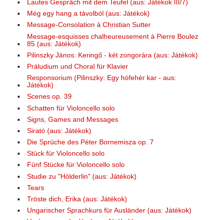
Lautes Gespräch mit dem Teufel (aus: Jàtèkok III/7)
Még egy hang a távolból (aus: Játékok)
Message-Consolation à Christian Sutter
Message-esquisses chalheureusement à Pierre Boulez
85 (aus: Játékok)
Pilinszky János: Keringő - két zongorára (aus: Játékok)
Präludium und Choral für Klavier
Responsorium (Pilinszky: Egy hófehér kar - aus:
Játékok)
Scenes op. 39
Schatten für Violoncello solo
Signs, Games and Messages
Sirató (aus: Játékok)
Die Sprüche des Péter Bornemisza op. 7
Stück für Violoncello solo
Fünf Stücke für Violoncello solo
Studie zu "Hölderlin" (aus: Játékok)
Tears
Tröste dich, Erika (aus: Játékok)
Ungarischer Sprachkurs für Ausländer (aus: Játékok)