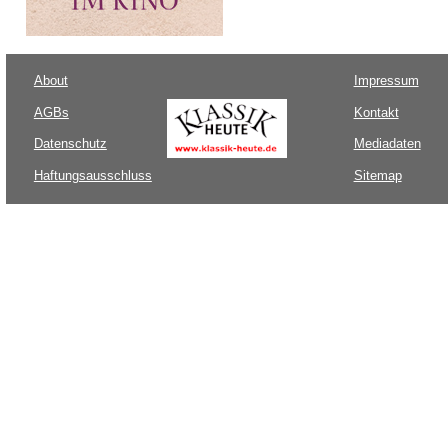
About
Impressum
AGBs
Kontakt
Datenschutz
Mediadaten
Haftungsausschluss
Sitemap