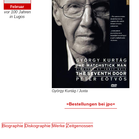
Februar
vor 100 Jahren
in Lugos
György Kurtág / Juxta
»Bestellungen bei jpc«
Biographie
Diskographie
Werke
Zeitgenossen