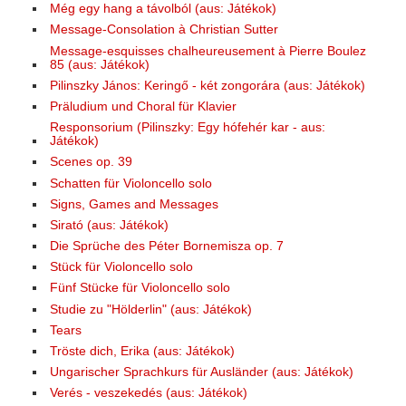
Még egy hang a távolból (aus: Játékok)
Message-Consolation à Christian Sutter
Message-esquisses chalheureusement à Pierre Boulez
85 (aus: Játékok)
Pilinszky János: Keringő - két zongorára (aus: Játékok)
Präludium und Choral für Klavier
Responsorium (Pilinszky: Egy hófehér kar - aus:
Játékok)
Scenes op. 39
Schatten für Violoncello solo
Signs, Games and Messages
Sirató (aus: Játékok)
Die Sprüche des Péter Bornemisza op. 7
Stück für Violoncello solo
Fünf Stücke für Violoncello solo
Studie zu "Hölderlin" (aus: Játékok)
Tears
Tröste dich, Erika (aus: Játékok)
Ungarischer Sprachkurs für Ausländer (aus: Játékok)
Verés - veszekedés (aus: Játékok)