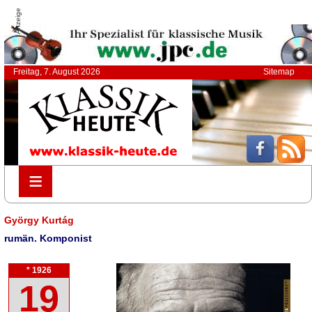
Anzeige
Freitag, 7. August 2026
Sitemap
≡
≡
György Kurtág
rumän. Komponist
* 1926
19