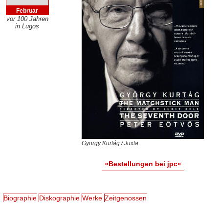
Februar
vor 100 Jahren
in Lugos
György Kurtág / Juxta
»Bestellungen bei jpc«
Biographie
Diskographie
Werke
Zeitgenossen