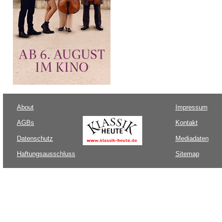
About
Impressum
AGBs
Kontakt
Datenschutz
Mediadaten
Haftungsausschluss
Sitemap