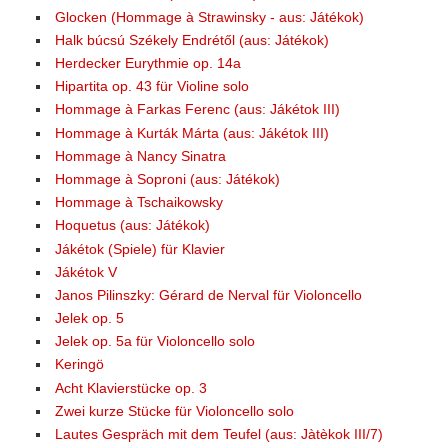
Glocken (Hommage à Strawinsky - aus: Játékok)
Halk búcsú Székely Endrétől (aus: Játékok)
Herdecker Eurythmie op. 14a
Hipartita op. 43 für Violine solo
Hommage à Farkas Ferenc (aus: Jákétok III)
Hommage à Kurták Márta (aus: Jákétok III)
Hommage à Nancy Sinatra
Hommage à Soproni (aus: Játékok)
Hommage à Tschaikowsky
Hoquetus (aus: Játékok)
Jákétok (Spiele) für Klavier
Jákétok V
Janos Pilinszky: Gérard de Nerval für Violoncello
Jelek op. 5
Jelek op. 5a für Violoncello solo
Keringö
Acht Klavierstücke op. 3
Zwei kurze Stücke für Violoncello solo
Lautes Gespräch mit dem Teufel (aus: Jàtèkok III/7)