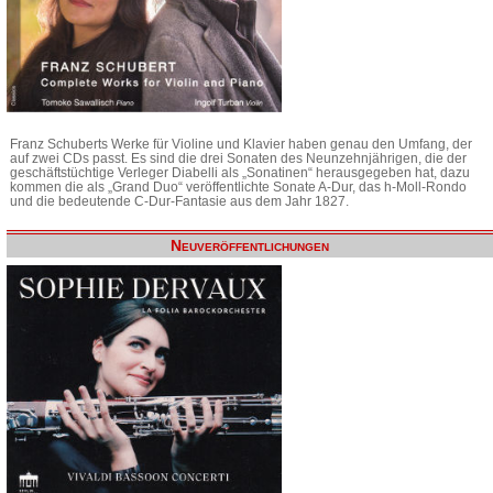
Franz Schuberts Werke für Violine und Klavier haben genau den Umfang, der
auf zwei CDs passt. Es sind die drei Sonaten des Neunzehnjährigen, die der
geschäftstüchtige Verleger Diabelli als „Sonatinen“ herausgegeben hat, dazu
kommen die als „Grand Duo“ veröffentlichte Sonate A-Dur, das h-Moll-Rondo
und die bedeutende C-Dur-Fantasie aus dem Jahr 1827.
Neuveröffentlichungen