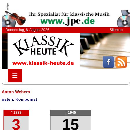
Anzeige
Donnerstag, 6. August 2026
Sitemap
≡
≡
Anton Webern
österr. Komponist
* 1883
† 1945
3
15