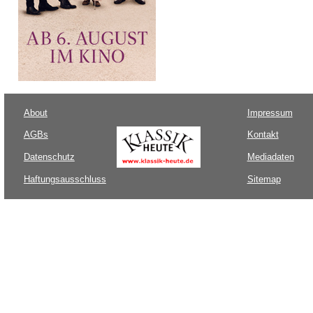
About
Impressum
AGBs
Kontakt
Datenschutz
Mediadaten
Haftungsausschluss
Sitemap