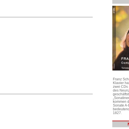
Franz Sch
Klavier h
zwei CDs 
des Neunz
geschäftst
„Sonatine
kommen di
Sonate A-
bedeutend
1827.