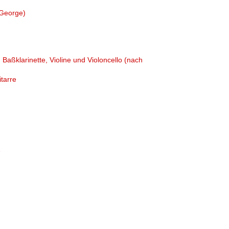
 George)
 Baßklarinette, Violine und Violoncello (nach
itarre
3