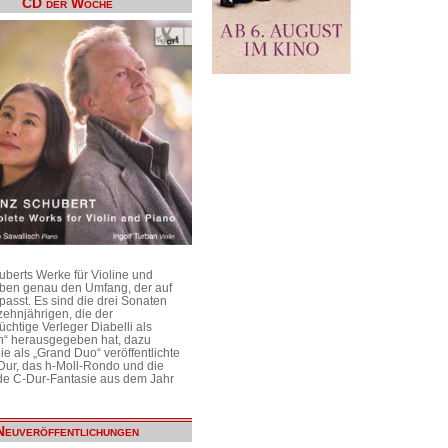
CD der Woche
uberts Werke für Violine und
aben genau den Umfang, der auf
passt. Es sind die drei Sonaten
ehnjährigen, die der
üchtige Verleger Diabelli als
n“ herausgegeben hat, dazu
e als „Grand Duo“ veröffentlichte
Dur, das h-Moll-Rondo und die
e C-Dur-Fantasie aus dem Jahr
Neuveröffentlichungen