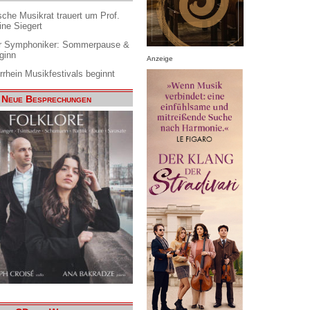
che Musikrat trauert um Prof.
ine Siegert
 Symphoniker: Sommerpause &
ginn
Anzeige
rrhein Musikfestivals beginnt
Neue Besprechungen