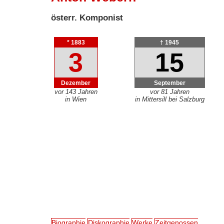
österr. Komponist
* 1883
† 1945
3
15
Dezember
September
vor 143 Jahren
vor 81 Jahren
in Wien
in Mittersill bei Salzburg
Biographie
Diskographie
Werke
Zeitgenossen