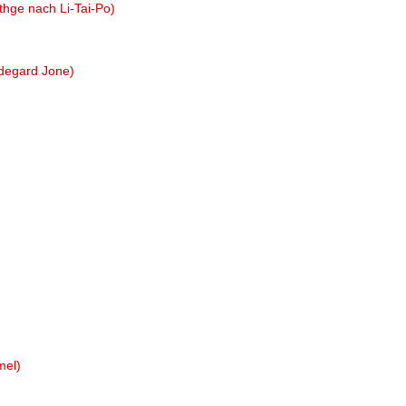
thge nach Li-Tai-Po)
ldegard Jone)
mel)