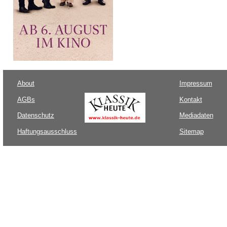
About
Impressum
AGBs
Kontakt
Datenschutz
Mediadaten
Haftungsausschluss
Sitemap