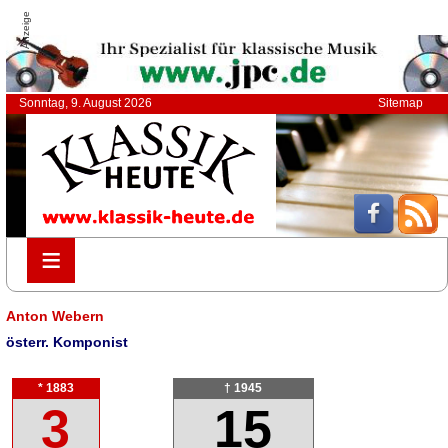
Anzeige
Sonntag, 9. August 2026
Sitemap
≡
≡
Anton Webern
österr. Komponist
* 1883
† 1945
3
15