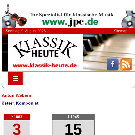
Anzeige
Sonntag, 9. August 2026
Sitemap
≡
≡
Anton Webern
österr. Komponist
* 1883
† 1945
3
15