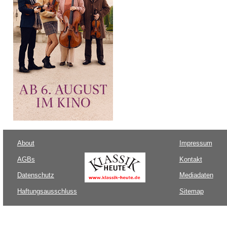
About
Impressum
AGBs
Kontakt
Datenschutz
Mediadaten
Haftungsausschluss
Sitemap