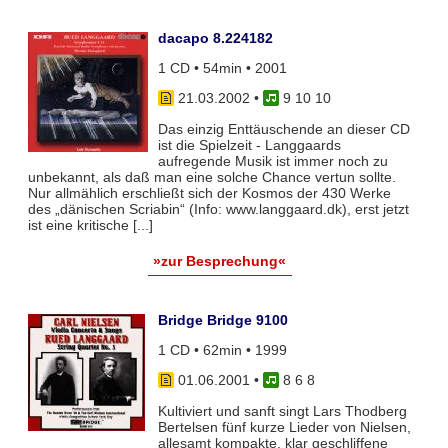
dacapo 8.224182
1 CD • 54min • 2001
21.03.2002
•
9 10 10
Das einzig Enttäuschende an dieser CD
ist die Spielzeit - Langgaards
aufregende Musik ist immer noch zu
unbekannt, als daß man eine solche Chance vertun sollte.
Nur allmählich erschließt sich der Kosmos der 430 Werke
des „dänischen Scriabin“ (Info: www.langgaard.dk), erst jetzt
ist eine kritische [...]
»zur Besprechung«
Bridge Bridge 9100
1 CD • 62min • 1999
01.06.2001
•
8 6 8
Kultiviert und sanft singt Lars Thodberg
Bertelsen fünf kurze Lieder von Nielsen,
allesamt kompakte, klar geschliffene