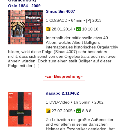
Oslo 1884 . 2009
Sinus Sin 4007
1 CD/SACD • 64min • [P] 2013
28.01.2014
•
10 10 10
Innerhalb der mittlerweile etwa 40
Alben, welche Albert Bolligers
internationales historisches Orgelarchiv
bilden, wirkt diese Folge (Sinus 4007) sehr besonders –
nicht, dass sich sonst von den Orgelportraits auch nur zwei
ähneln würden. Doch zum einen stellt Bolliger auf dieser
Folge mit der [...]
»zur Besprechung«
dacapo 2.110402
1 DVD-Video • 1h 35min • 2002
27.07.2005
•
8 8 8
Zu Lebzeiten ein großer Außenseiter
und vor allem in seiner dänischen
Heimat als Exzentriker gemieden, hat