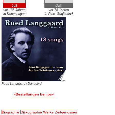
Juli
Juli
vor 133 Jahren
vor 74 Jahren
in Kopenhagen
in Ribe, Südjütland
Rued Langgaard / Danacord
»Bestellungen bei jpc«
Biographie
Diskographie
Werke
Zeitgenossen