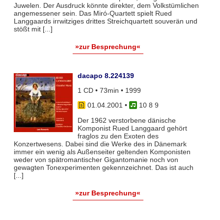
Juwelen. Der Ausdruck könnte direkter, dem Volkstümlichen
angemessener sein. Das Miró-Quartett spielt Rued
Langgaards irrwitziges drittes Streichquartett souverän und
stößt mit [...]
»zur Besprechung«
dacapo 8.224139
1 CD • 73min • 1999
01.04.2001
•
10 8 9
Der 1962 verstorbene dänische
Komponist Rued Langgaard gehört
fraglos zu den Exoten des
Konzertwesens. Dabei sind die Werke des in Dänemark
immer ein wenig als Außenseiter geltenden Komponisten
weder von spätromantischer Gigantomanie noch von
gewagten Tonexperimenten gekennzeichnet. Das ist auch
[...]
»zur Besprechung«