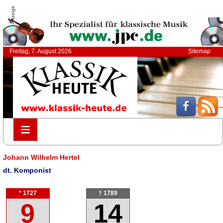
Anzeige
Freitag, 7. August 2026
Sitemap
≡
≡
Johann Wilhelm Hertel
dt. Komponist
* 1727
† 1789
9
14