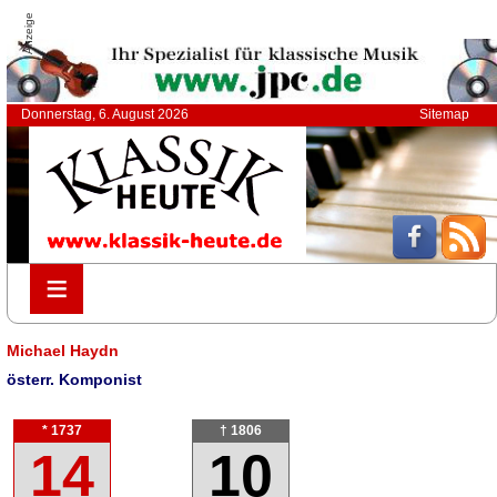
Anzeige
Donnerstag, 6. August 2026
Sitemap
≡
≡
Michael Haydn
österr. Komponist
* 1737
† 1806
14
10