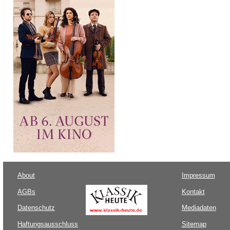
About
Impressum
AGBs
Kontakt
Datenschutz
Mediadaten
Haftungsausschluss
Sitemap