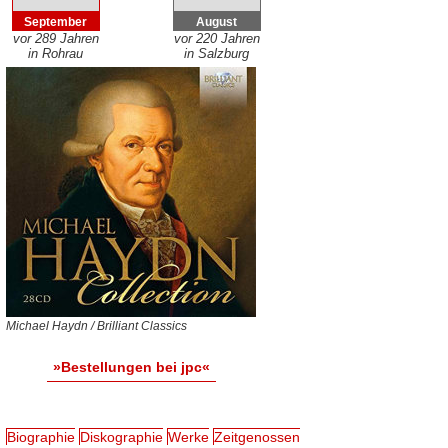
September
August
vor 289 Jahren
vor 220 Jahren
in Rohrau
in Salzburg
Michael Haydn / Brilliant Classics
»Bestellungen bei jpc«
Biographie
Diskographie
Werke
Zeitgenossen