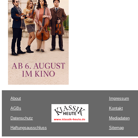
About
Impressum
AGBs
Kontakt
Datenschutz
Mediadaten
Haftungsausschluss
Sitemap