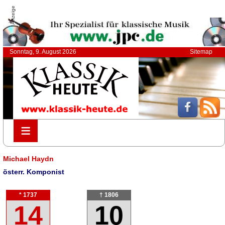
Anzeige
Sonntag, 9. August 2026
Sitemap
≡
≡
Michael Haydn
österr. Komponist
* 1737
† 1806
14
10