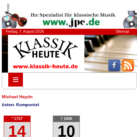
Anzeige
Freitag, 7. August 2026
Sitemap
≡
≡
Michael Haydn
österr. Komponist
* 1737
† 1806
14
10