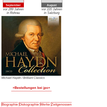
September
August
vor 289 Jahren
vor 220 Jahren
in Rohrau
in Salzburg
Michael Haydn / Brilliant Classics
»Bestellungen bei jpc«
Biographie
Diskographie
Werke
Zeitgenossen