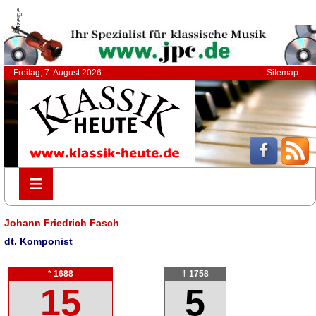
Anzeige
Freitag, 7. August 2026
Sitemap
≡
≡
Johann Friedrich Fasch
dt. Komponist
* 1688
† 1758
15
5