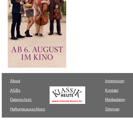
About
Impressum
AGBs
Kontakt
Datenschutz
Mediadaten
Haftungsausschluss
Sitemap