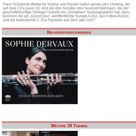
Franz Schuberts Werke für Violine und Klavier haben genau den Umfang, der
auf zwei CDs passt. Es sind die drei Sonaten des Neunzehnjährigen, die der
geschäftstüchtige Verleger Diabelli als „Sonatinen“ herausgegeben hat, dazu
kommen die als „Grand Duo“ veröffentlichte Sonate A-Dur, das h-Moll-Rondo
und die bedeutende C-Dur-Fantasie aus dem Jahr 1827.
Neuveröffentlichungen
Weitere 39 Themen