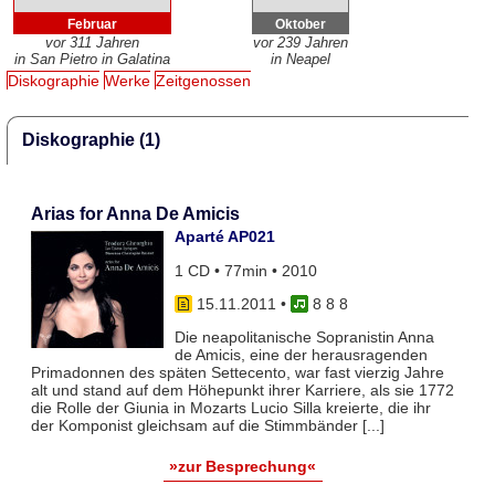
Februar
Oktober
vor 311 Jahren
vor 239 Jahren
in San Pietro in Galatina
in Neapel
Diskographie
Werke
Zeitgenossen
Diskographie (1)
Arias for Anna De Amicis
Aparté AP021
1 CD • 77min • 2010
15.11.2011
•
8 8 8
Die neapolitanische Sopranistin Anna
de Amicis, eine der herausragenden
Primadonnen des späten Settecento, war fast vierzig Jahre
alt und stand auf dem Höhepunkt ihrer Karriere, als sie 1772
die Rolle der Giunia in Mozarts Lucio Silla kreierte, die ihr
der Komponist gleichsam auf die Stimmbänder [...]
»zur Besprechung«