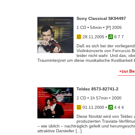
Sony Classical SK94497
1 CD • 54min • [P] 2005
28.11.2005
•
8 7 7
Daß es sich bei der vorliegen
Violinkonzerts von Ferruccio B
leider nicht wahr. Und das, o
Trauminterpret um diese musikalische Kostbarkeit b
»zur B
Teldec 8573-82741-2
2 CD • 1h 57min • 2000
01.11.2000
•
4 4 4
Diese Novität wird von Teldec 
produzierten Traviata-Verfilmu
– wie üblich – nachträglich gefeilt und herumgeschn
attraktive Darsteller [...]