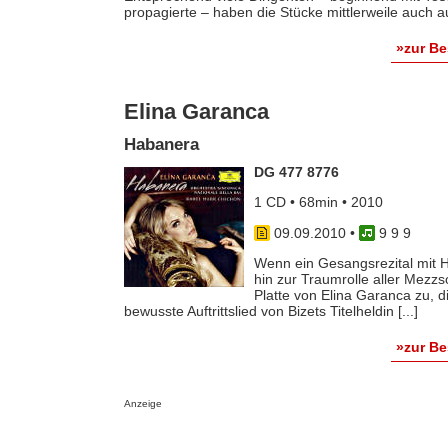
propagierte – haben die Stücke mittlerweile auch
»zur B
Elina Garanca
Habanera
DG 477 8776
1 CD • 68min • 2010
09.09.2010
•
9 9 9
Wenn ein Gesangsrezital mit H
hin zur Traumrolle aller Mezzs
Platte von Elina Garanca zu, 
bewusste Auftrittslied von Bizets Titelheldin [...]
»zur B
Anzeige