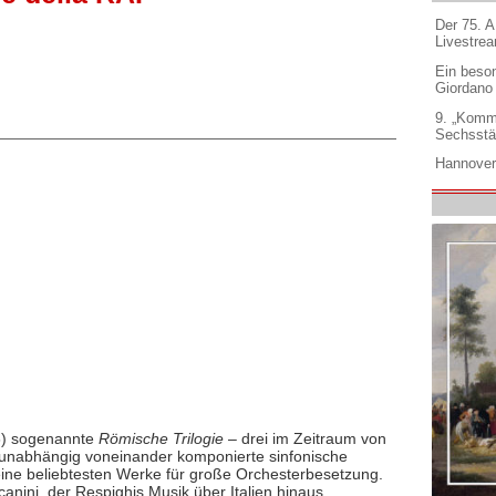
Der 75. 
Livestre
Ein beso
Giordano
9. „Komm
Sechsstä
Hannover
6) sogenannte
Römische Trilogie
– drei im Zeitraum von
ig unabhängig voneinander komponierte sinfonische
eine beliebtesten Werke für große Orchesterbesetzung.
anini, der Respighis Musik über Italien hinaus