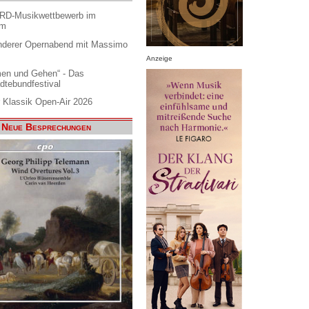
ARD-Musikwettbewerb im
am
nderer Opernabend mit Massimo
Anzeige
en und Gehen“ - Das
dtebundfestival
 Klassik Open-Air 2026
Neue Besprechungen