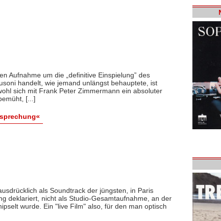
den Aufnahme um die „definitive Einspielung” des
usoni handelt, wie jemand unlängst behauptete, ist
bwohl sich mit Frank Peter Zimmermann ein absoluter
emüht, [...]
esprechung«
ausdrücklich als Soundtrack der jüngsten, in Paris
ng deklariert, nicht als Studio-Gesamtaufnahme, an der
ipselt wurde. Ein "live Film" also, für den man optisch