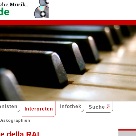
nisten
Infothek
Suche
Interpreten
Diskographien
e della RAI