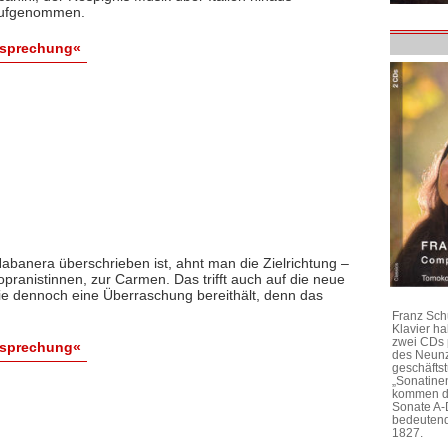
 aufgenommen.
esprechung«
abanera überschrieben ist, ahnt man die Zielrichtung –
opranistinnen, zur Carmen. Das trifft auch auf die neue
die dennoch eine Überraschung bereithält, denn das
Franz Sch
Klavier h
zwei CDs 
esprechung«
des Neunz
geschäftst
„Sonatine
kommen di
Sonate A-
bedeutend
1827.