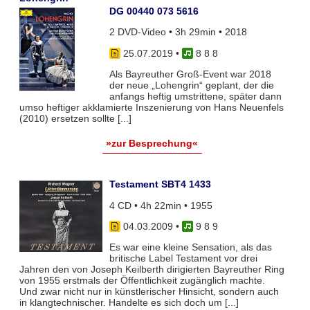
DG 00440 073 5616
2 DVD-Video • 3h 29min • 2018
25.07.2019
•
8 8 8
Als Bayreuther Groß-Event war 2018
der neue „Lohengrin“ geplant, der die
anfangs heftig umstrittene, später dann
umso heftiger akklamierte Inszenierung von Hans Neuenfels
(2010) ersetzen sollte [...]
»zur Besprechung«
Testament SBT4 1433
4 CD • 4h 22min • 1955
04.03.2009
•
9 8 9
Es war eine kleine Sensation, als das
britische Label Testament vor drei
Jahren den von Joseph Keilberth dirigierten Bayreuther Ring
von 1955 erstmals der Öffentlichkeit zugänglich machte.
Und zwar nicht nur in künstlerischer Hinsicht, sondern auch
in klangtechnischer. Handelte es sich doch um [...]