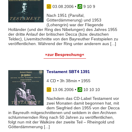
03.08.2006
•
9 10 9
Nach 1951 (Parsifal,
Götterdämmerung) und 1953
(Lohengrin) war der Fliegende
Holländer (und der Ring des Nibelungen) des Jahres 1955
der dritte Anlauf der britischen Decca (bzw. deutschen
Teldec), Livemitschnitte von den Bayreuther Festspielen zu
veröffentlichen. Während der Ring unter anderem aus [...]
»zur Besprechung«
Testament SBT4 1391
4 CD • 3h 38min • 1955
13.06.2006
•
10 10 10
Nachdem das CD-Label Testament vor
zwei Monaten damit begonnen hat, mit
dem Siegfried den 1955 von der Decca
in Bayreuth mitgeschnittenen und seitdem in den Archiven
schlummernden Ring nach 50 Jahren zu veröffentlichen,
folgt nun mit der Walküre der zweite Teil – Rheingold und
Götterdämmerung [...]