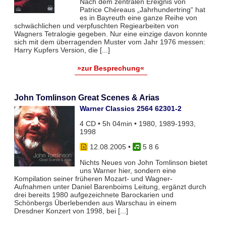
Nach dem zentralen Ereignis von
Patrice Chéreaus „Jahrhundertring“ hat
es in Bayreuth eine ganze Reihe von
schwächlichen und verpfuschten Regiearbeiten von
Wagners Tetralogie gegeben. Nur eine einzige davon konnte
sich mit dem überragenden Muster vom Jahr 1976 messen:
Harry Kupfers Version, die [...]
»zur Besprechung«
John Tomlinson Great Scenes & Arias
Warner Classics 2564 62301-2
4 CD • 5h 04min • 1980, 1989-1993,
1998
12.08.2005
•
5 8 6
Nichts Neues von John Tomlinson bietet
uns Warner hier, sondern eine
Kompilation seiner früheren Mozart- und Wagner-
Aufnahmen unter Daniel Barenboims Leitung, ergänzt durch
drei bereits 1980 aufgezeichnete Barockarien und
Schönbergs Überlebenden aus Warschau in einem
Dresdner Konzert von 1998, bei [...]