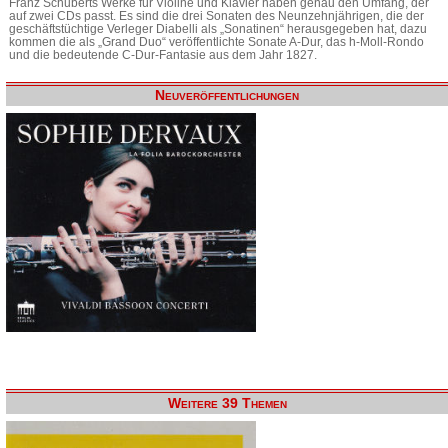
Franz Schuberts Werke für Violine und Klavier haben genau den Umfang, der
auf zwei CDs passt. Es sind die drei Sonaten des Neunzehnjährigen, die der
geschäftstüchtige Verleger Diabelli als „Sonatinen“ herausgegeben hat, dazu
kommen die als „Grand Duo“ veröffentlichte Sonate A-Dur, das h-Moll-Rondo
und die bedeutende C-Dur-Fantasie aus dem Jahr 1827.
Neuveröffentlichungen
Weitere 39 Themen