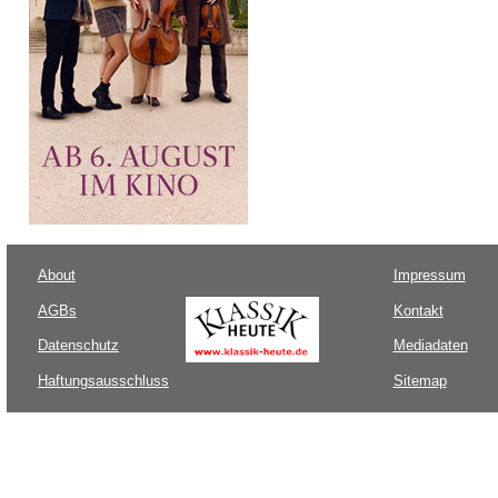
About
Impressum
AGBs
Kontakt
Datenschutz
Mediadaten
Haftungsausschluss
Sitemap