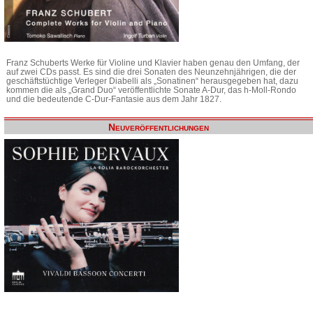
Franz Schuberts Werke für Violine und Klavier haben genau den Umfang, der
auf zwei CDs passt. Es sind die drei Sonaten des Neunzehnjährigen, die der
geschäftstüchtige Verleger Diabelli als „Sonatinen“ herausgegeben hat, dazu
kommen die als „Grand Duo“ veröffentlichte Sonate A-Dur, das h-Moll-Rondo
und die bedeutende C-Dur-Fantasie aus dem Jahr 1827.
Neuveröffentlichungen