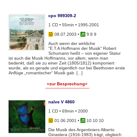
cpo 999309-2
1 CD • 55min • 1995-2001
08.07.2003
•
9 8 9
Auch wenn der wirkliche
"E.T.A.Hoffmann der Musik" Robert
Schumann heißt – von eigener Statur
ist auch die Musik Hoffmanns, vor allem, wenn man
bedenkt, daß sie zu einer Zeit (1805/1812) komponiert
wurde, als es gerade und eigentlich nur bei Beethoven erste
Anflüge „romantischer“ Musik gab. [...]
»zur Besprechung«
naïve V 4860
1 CD • 69min • 2000
01.06.2001
•
10 10 10
Die Musik des Argentiniers Alberto
Ginastera (1916-1983) trägt, obgleich