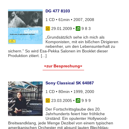
DG 477 8103
1 CD • 61min • 2007, 2008
29.01.2009
•
9 8 3
„Grundsätzlich sehe ich mich als
Komponisten, mit ein bißchen Dirigieren
nebenher, um den Lebensunterhalt zu
sichern.” So wird Esa-Pekka Salonen im Booklet dieser
Produktion zitiert. [...]
»zur Besprechung«
Sony Classical SK 64087
1 CD • 80min • 1999, 2000
23.03.2005
•
9 9 9
Der Fortschrittsglaube des 20.
Jahrhunderts feiert hier fröhliche
Urständ: Ein opulenter Hollywood-
Breitwandklang, jede Menge Dezibel von einem typischen
amerikanischen Orchester mit absurd lauten Blechblas-