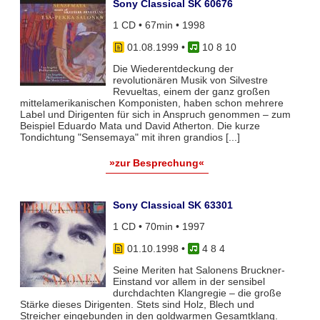
Sony Classical SK 60676
1 CD • 67min • 1998
01.08.1999
•
10 8 10
Die Wiederentdeckung der
revolutionären Musik von Silvestre
Revueltas, einem der ganz großen
mittelamerikanischen Komponisten, haben schon mehrere
Label und Dirigenten für sich in Anspruch genommen – zum
Beispiel Eduardo Mata und David Atherton. Die kurze
Tondichtung "Sensemaya" mit ihren grandios [...]
»zur Besprechung«
Sony Classical SK 63301
1 CD • 70min • 1997
01.10.1998
•
4 8 4
Seine Meriten hat Salonens Bruckner-
Einstand vor allem in der sensibel
durchdachten Klangregie – die große
Stärke dieses Dirigenten. Stets sind Holz, Blech und
Streicher eingebunden in den goldwarmen Gesamtklang.