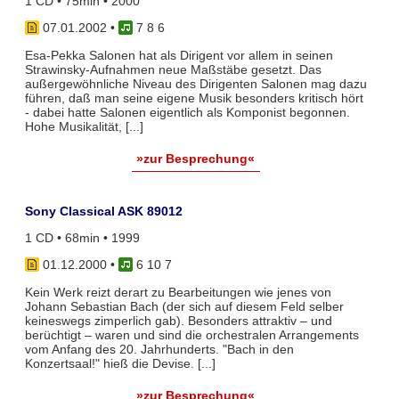
1 CD • 75min • 2000
07.01.2002
•
7 8 6
Esa-Pekka Salonen hat als Dirigent vor allem in seinen
Strawinsky-Aufnahmen neue Maßstäbe gesetzt. Das
außergewöhnliche Niveau des Dirigenten Salonen mag dazu
führen, daß man seine eigene Musik besonders kritisch hört
- dabei hatte Salonen eigentlich als Komponist begonnen.
Hohe Musikalität, [...]
»zur Besprechung«
Sony Classical ASK 89012
1 CD • 68min • 1999
01.12.2000
•
6 10 7
Kein Werk reizt derart zu Bearbeitungen wie jenes von
Johann Sebastian Bach (der sich auf diesem Feld selber
keineswegs zimperlich gab). Besonders attraktiv – und
berüchtigt – waren und sind die orchestralen Arrangements
vom Anfang des 20. Jahrhunderts. "Bach in den
Konzertsaal!" hieß die Devise. [...]
»zur Besprechung«