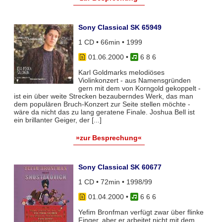
Sony Classical SK 65949
1 CD • 66min • 1999
01.06.2000
•
6 8 6
Karl Goldmarks melodiöses
Violinkonzert - aus Namensgründen
gern mit dem von Korngold gekoppelt -
ist ein über weite Strecken bezauberndes Werk, das man
dem populären Bruch-Konzert zur Seite stellen möchte -
wäre da nicht das zu lang geratene Finale. Joshua Bell ist
ein brillanter Geiger, der [...]
»zur Besprechung«
Sony Classical SK 60677
1 CD • 72min • 1998/99
01.04.2000
•
6 6 6
Yefim Bronfman verfügt zwar über flinke
Finger, aber er arbeitet nicht mit dem