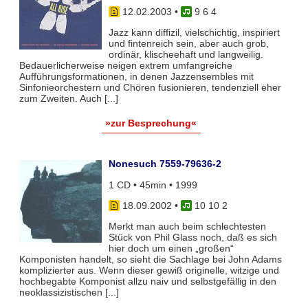
12.02.2003
•
9 6 4
Jazz kann diffizil, vielschichtig, inspiriert
und fintenreich sein, aber auch grob,
ordinär, klischeehaft und langweilig.
Bedauerlicherweise neigen extrem umfangreiche
Aufführungsformationen, in denen Jazzensembles mit
Sinfonieorchestern und Chören fusionieren, tendenziell eher
zum Zweiten. Auch [...]
»zur Besprechung«
Nonesuch 7559-79636-2
1 CD • 45min • 1999
18.09.2002
•
10 10 2
Merkt man auch beim schlechtesten
Stück von Phil Glass noch, daß es sich
hier doch um einen „großen“
Komponisten handelt, so sieht die Sachlage bei John Adams
komplizierter aus. Wenn dieser gewiß originelle, witzige und
hochbegabte Komponist allzu naiv und selbstgefällig in den
neoklassizistischen [...]