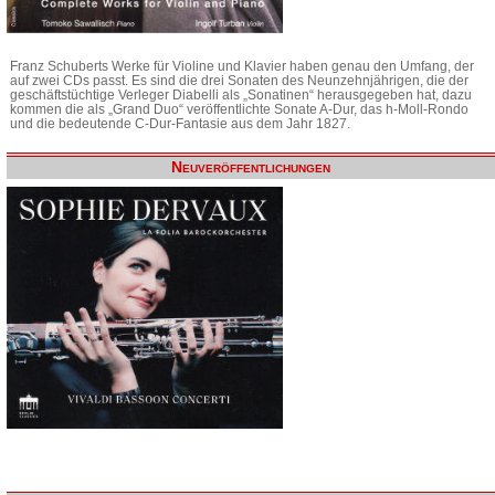
Franz Schuberts Werke für Violine und Klavier haben genau den Umfang, der
auf zwei CDs passt. Es sind die drei Sonaten des Neunzehnjährigen, die der
geschäftstüchtige Verleger Diabelli als „Sonatinen“ herausgegeben hat, dazu
kommen die als „Grand Duo“ veröffentlichte Sonate A-Dur, das h-Moll-Rondo
und die bedeutende C-Dur-Fantasie aus dem Jahr 1827.
Neuveröffentlichungen