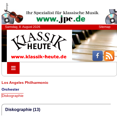
Anzeige
Samstag, 8. August 2026
Sitemap
≡
≡
Los Angeles Philharmonic
Orchester
Diskographie
Diskographie (13)