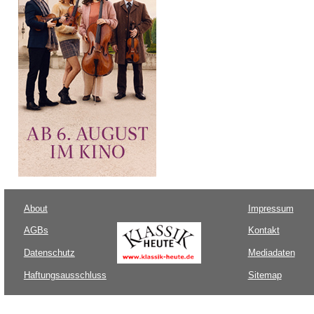
About
Impressum
AGBs
Kontakt
Datenschutz
Mediadaten
Haftungsausschluss
Sitemap