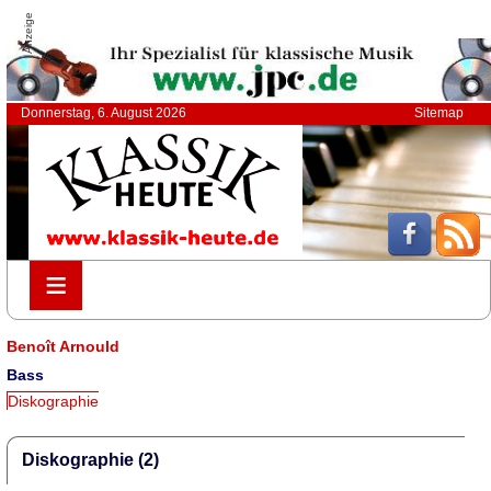
Anzeige
Donnerstag, 6. August 2026
Sitemap
≡
≡
Benoît Arnould
Bass
Diskographie
Diskographie (2)