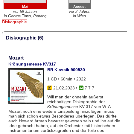
Mai
August
vor 59 Jahren
vor 2 Jahren
in George Town, Penang
in Wien
Diskographie
Diskographie (6)
Mozart
Krönungsmesse KV317
BR Klassik 900530
1 CD • 60min • 2022
21.02.2023
•
7 7 7
Will man der ohnehin äußerst
reichhaltigen Diskographie der
Krönungsmesse
KV 317 von W. A.
Mozart noch eine weitere Einspielung hinzufügen, muss
man sich schon etwas Besonderes überlegen. Das dürfte
auch Howard Arman bewusst gewesen sein und ihn auf die
Idee gebracht haben, auf ein Orchester mit historischem
Instrumentarium zurückzugreifen und die Teile des