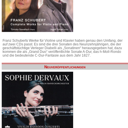
Franz Schuberts Werke für Violine und Klavier haben genau den Umfang, der
auf zwei CDs passt. Es sind die drei Sonaten des Neunzehnjährigen, die der
geschäftstüchtige Verleger Diabelli als „Sonatinen“ herausgegeben hat, dazu
kommen die als „Grand Duo“ veröffentlichte Sonate A-Dur, das h-Moll-Rondo
und die bedeutende C-Dur-Fantasie aus dem Jahr 1827.
Neuveröffentlichungen