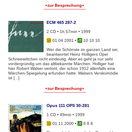
»zur Besprechung«
ECM 465 287-2
2 CD • 1h 57min • 1999
01.04.2001
•
10 10 10
Wer die Schönste im ganzen Land sei,
beantwortet Heinz Holligers Oper
Schneewittchen nicht eindeutig. Aber es geht ja nur sehr
vordergründig um das altbekannte Märchen. Holliger hat
hier Robert Walser vertont, der schon 1912 allenfalls eine
Märchen-Spiegelung erfunden hatte: Walsers Verskomödie
ist [...]
»zur Besprechung«
Opus 111 OPS 30-281
1 CD • 49min • 1999
01.11.2000
•
8 8 8