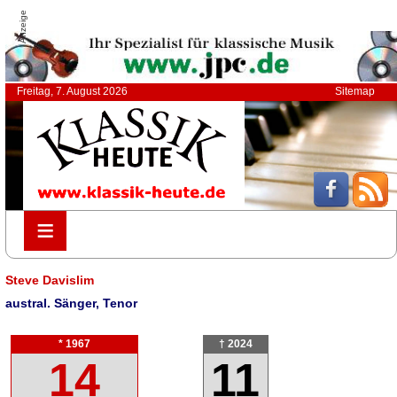
Anzeige
Freitag, 7. August 2026
Sitemap
≡
≡
Steve Davislim
austral. Sänger, Tenor
* 1967
† 2024
14
11