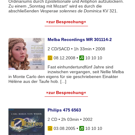
Ordinariums durch
Epistelsonate
und Antiphon aufzulockern.
Zu einem „Sonntag mit Mozart“ wird es durch die
abschließenden
Vesperae solennes de Dominica
KV 321.
»zur Besprechung«
Melba Recordings MR 301114-2
2 CD/SACD • 1h 33min • 2008
08.12.2008
•
10 10 10
Fast einhundertundfünf Jahre sind
inzwischen vergangen, seit Nellie Melba
in Monte Carlo den eigens für sie geschriebenen Einakter
Hélène aus der Taufe hob. [...]
»zur Besprechung«
Philips 475 6563
2 CD • 2h 03min • 2002
03.08.2005
•
10 10 10