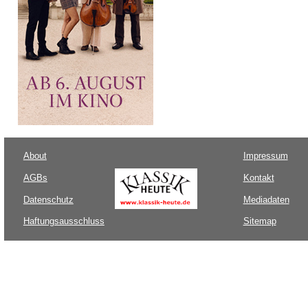
About
Impressum
AGBs
Kontakt
Datenschutz
Mediadaten
Haftungsausschluss
Sitemap