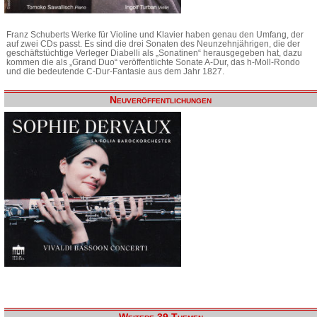
Franz Schuberts Werke für Violine und Klavier haben genau den Umfang, der
auf zwei CDs passt. Es sind die drei Sonaten des Neunzehnjährigen, die der
geschäftstüchtige Verleger Diabelli als „Sonatinen“ herausgegeben hat, dazu
kommen die als „Grand Duo“ veröffentlichte Sonate A-Dur, das h-Moll-Rondo
und die bedeutende C-Dur-Fantasie aus dem Jahr 1827.
Neuveröffentlichungen