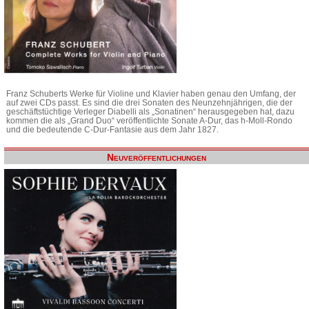
Franz Schuberts Werke für Violine und Klavier haben genau den Umfang, der
auf zwei CDs passt. Es sind die drei Sonaten des Neunzehnjährigen, die der
geschäftstüchtige Verleger Diabelli als „Sonatinen“ herausgegeben hat, dazu
kommen die als „Grand Duo“ veröffentlichte Sonate A-Dur, das h-Moll-Rondo
und die bedeutende C-Dur-Fantasie aus dem Jahr 1827.
Neuveröffentlichungen