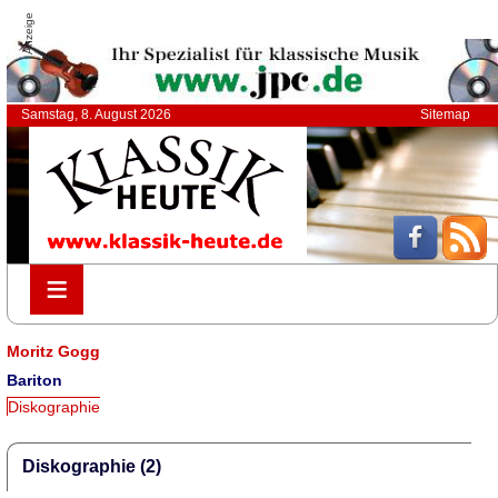
Anzeige
Samstag, 8. August 2026
Sitemap
≡
≡
Moritz Gogg
Bariton
Diskographie
Diskographie (2)