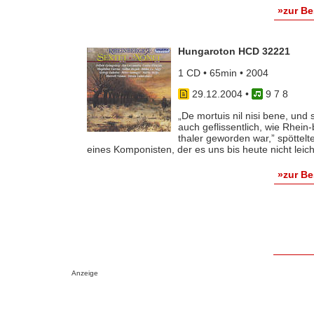
»zur B
Hungaroton HCD 32221
1 CD • 65min • 2004
29.12.2004
•
9 7 8
„De mortuis nil nisi bene, un
auch geflissentlich, wie Rhein
thaler geworden war,” spöttelt
eines Komponisten, der es uns bis heute nicht leicht 
»zur B
Anzeige