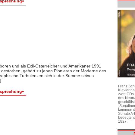
esprechung«
boren und als Exil-Österreicher und Amerikaner 1991
s gestorben, gehört zu jenen Pionieren der Moderne des
graphische Turbulenzen sich in der Summe seines
]
Franz Sch
Klavier h
esprechung«
zwei CDs 
des Neunz
geschäftst
„Sonatine
kommen di
Sonate A-
bedeutend
1827.