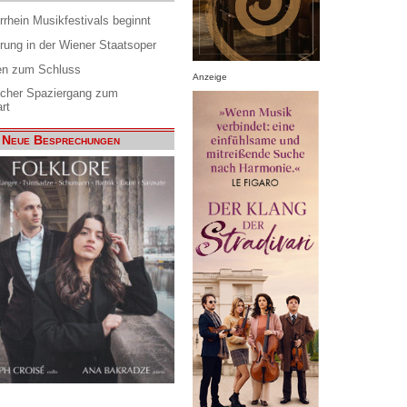
rrhein Musikfestivals beginnt
rung in der Wiener Staatsoper
en zum Schluss
Anzeige
scher Spaziergang zum
rt
Neue Besprechungen