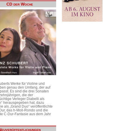
CD der Woche
uberts Werke für Violine und
aben genau den Umfang, der auf
passt. Es sind die drei Sonaten
ehnjährigen, die der
üchtige Verleger Diabelli als
n“ herausgegeben hat, dazu
e als „Grand Duo“ veröffentlichte
Dur, das h-Moll-Rondo und die
e C-Dur-Fantasie aus dem Jahr
Neuveröffentlichungen