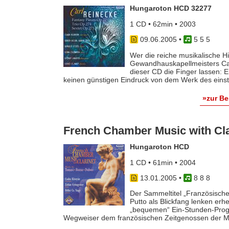
Hungaroton HCD 32277
1 CD • 62min • 2003
09.06.2005
•
5 5 5
Wer die reiche musikalische Hi
Gewandhauskapellmeisters Car
dieser CD die Finger lassen: 
keinen günstigen Eindruck von dem Werk des einstm
»zur B
French Chamber Music with Cla
Hungaroton HCD
1 CD • 61min • 2004
13.01.2005
•
8 8 8
Der Sammeltitel „Französische
Putto als Blickfang lenken erh
„bequemen“ Ein-Stunden-Progra
Wegweiser dem französischen Zeitgenossen der Mod