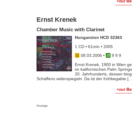
»zur B
Ernst Krenek
Chamber Music with Clarinet
Hungaroton HCD 32363
1 CD • 61min • 2005
08.03.2006
•
9 9 9
Ernst Krenek, 1900 in Wien ge
im kalifornischen Palm Spring
20. Jahrhunderts, dessen bio
Schaffens widerspiegeln. Da ist der frühbegabte [...
»zur B
Anzeige