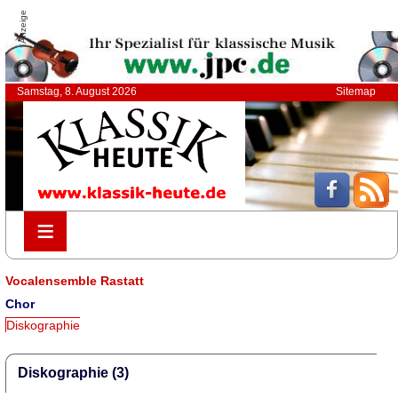
Anzeige
Samstag, 8. August 2026
Sitemap
≡
≡
Vocalensemble Rastatt
Chor
Diskographie
Diskographie (3)