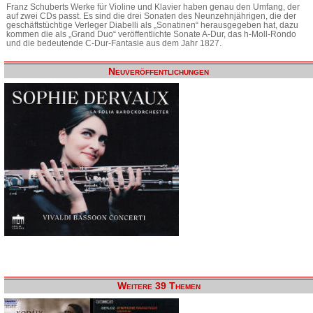
Franz Schuberts Werke für Violine und Klavier haben genau den Umfang, der
auf zwei CDs passt. Es sind die drei Sonaten des Neunzehnjährigen, die der
geschäftstüchtige Verleger Diabelli als „Sonatinen“ herausgegeben hat, dazu
kommen die als „Grand Duo“ veröffentlichte Sonate A-Dur, das h-Moll-Rondo
und die bedeutende C-Dur-Fantasie aus dem Jahr 1827.
Neuveröffentlichungen
Weitere 39 Themen