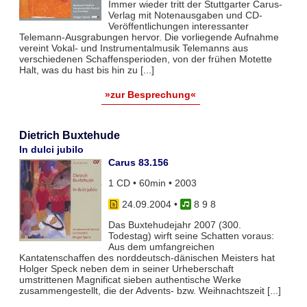
Immer wieder tritt der Stuttgarter Carus-
Verlag mit Notenausgaben und CD-
Veröffentlichungen interessanter
Telemann-Ausgrabungen hervor. Die vorliegende Aufnahme
vereint Vokal- und Instrumentalmusik Telemanns aus
verschiedenen Schaffensperioden, von der frühen Motette
Halt, was du hast bis hin zu [...]
»zur Besprechung«
Dietrich Buxtehude
In dulci jubilo
Carus 83.156
1 CD • 60min • 2003
24.09.2004
•
8 9 8
Das Buxtehudejahr 2007 (300.
Todestag) wirft seine Schatten voraus:
Aus dem umfangreichen
Kantatenschaffen des norddeutsch-dänischen Meisters hat
Holger Speck neben dem in seiner Urheberschaft
umstrittenen Magnificat sieben authentische Werke
zusammengestellt, die der Advents- bzw. Weihnachtszeit [...]