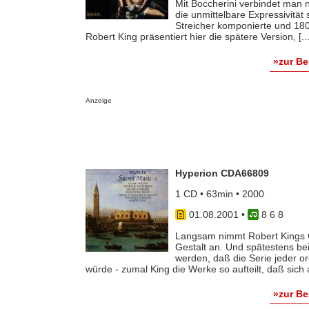
Mit Boccherini verbindet man n
die unmittelbare Expressivität
Streicher komponierte und 180
Robert King präsentiert hier die spätere Version, [...
»zur B
Anzeige
Hyperion CDA66809
1 CD • 63min • 2000
01.08.2001
•
8 6 8
Langsam nimmt Robert Kings G
Gestalt an. Und spätestens be
werden, daß die Serie jeder o
würde - zumal King die Werke so aufteilt, daß sich a
»zur B