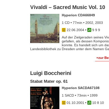
Vivaldi – Sacred Music Vol. 10
Hyperion CDA66849
1 CD • 77min • 2002, 2003
22.06.2004
•
9 9 9
Auf der Zielgeraden seines Viv
gefallen, als dessen Komponist
konnte. Es handelt sich um da
Landesbibliothek zu Dresden unter dem Namen Galu
»zur B
Luigi Boccherini
Stabat Mater op. 61
Hyperion SACDA67108
1 SACD • 73min • 1999
01.10.2001
•
10 8 10