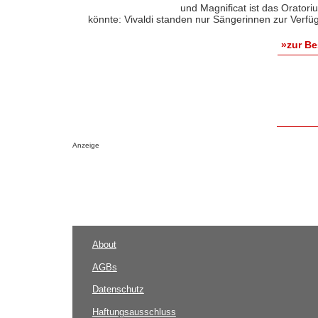
und Magnificat ist das Orato
könnte: Vivaldi standen nur Sängerinnen zur Verfügu
»zur B
Anzeige
About
AGBs
Datenschutz
Haftungsausschluss