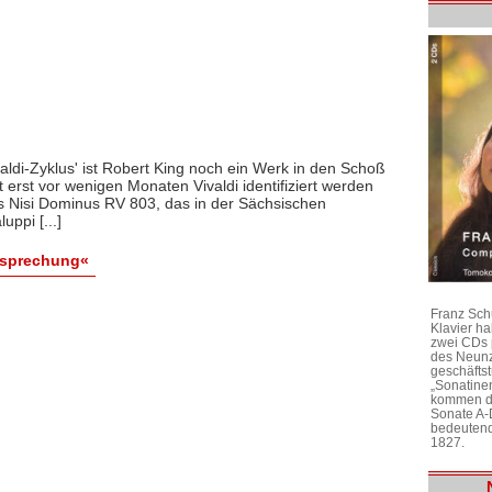
aldi-Zyklus' ist Robert King noch ein Werk in den Schoß
 erst vor wenigen Monaten Vivaldi identifiziert werden
s Nisi Dominus RV 803, das in der Sächsischen
ppi [...]
esprechung«
Franz Sch
Klavier h
zwei CDs 
des Neunz
geschäftst
„Sonatine
kommen di
Sonate A-
bedeutend
1827.