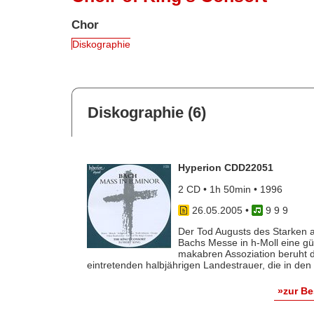
Chor
Diskographie
Diskographie (6)
Hyperion CDD22051
2 CD • 1h 50min • 1996
26.05.2005
•
9 9 9
Der Tod Augusts des Starken 
Bachs Messe in h-Moll eine gü
makabren Assoziation beruht d
eintretenden halbjährigen Landestrauer, die in den K
»zur B