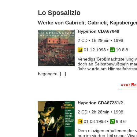
Lo Sposalizio
Werke von Gabrieli, Gabrieli, Kapsberger
Hyperion CDA67048
2 CD • 1h 29min • 1998
01.12.1998
•
10 8 8
Venedigs Großmachtstellung w
doch an Selbstbewußtsein mange
Jahr wurde am Himmelfahrtst
begangen. [...]
»zur B
Hyperion CDA67281/2
2 CD • 2h 28min • 1998
01.08.1998
•
6 8 6
Dem einzigen erhaltenen der v
nun im vierten Teil seiner Viv