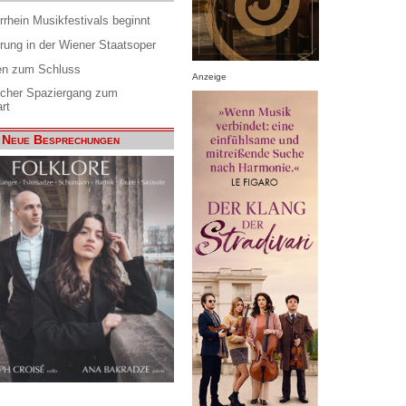
rrhein Musikfestivals beginnt
rung in der Wiener Staatsoper
en zum Schluss
Anzeige
scher Spaziergang zum
rt
Neue Besprechungen