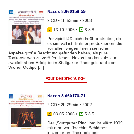
Naxos 8.660158-59
2 CD • 1h 53min • 2003
13.10.2006
•
8 8 8
Prinzipiell läßt sich darüber streiten, ob
es sinnvoll ist, Bühnenproduktionen, die
vor allem wegen ihrer szenischen
Aspekte große Beachtung gefunden haben, als pure
Tonkonserven zu veröffentlichen. Naxos hat das zuletzt mit
zweifelhaftem Erfolg beim Stuttgarter Rheingold und dem
Wiener Oedipe [...]
»zur Besprechung«
Naxos 8.660170-71
2 CD • 2h 29min • 2002
03.05.2006
•
5 8 5
Der „Stuttgarter Ring“ hat im März 1999
mit dem von Joachim Schlömer
inszenierten Rheingold sein