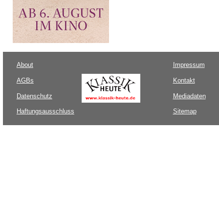
About
Impressum
AGBs
Kontakt
Datenschutz
Mediadaten
Haftungsausschluss
Sitemap