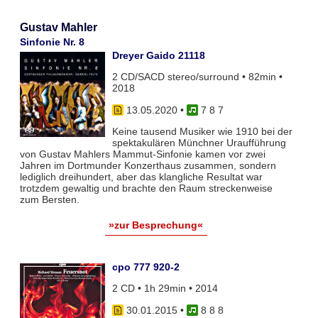
Gustav Mahler
Sinfonie Nr. 8
Dreyer Gaido 21118
2 CD/SACD stereo/surround • 82min •
2018
13.05.2020
•
7 8 7
Keine tausend Musiker wie 1910 bei der
spektakulären Münchner Uraufführung
von Gustav Mahlers Mammut-Sinfonie kamen vor zwei
Jahren im Dortmunder Konzerthaus zusammen, sondern
lediglich dreihundert, aber das klangliche Resultat war
trotzdem gewaltig und brachte den Raum streckenweise
zum Bersten.
»zur Besprechung«
cpo 777 920-2
2 CD • 1h 29min • 2014
30.01.2015
•
8 8 8