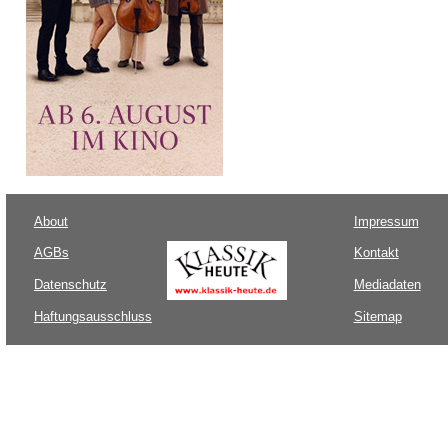
About
Impressum
AGBs
Kontakt
Datenschutz
Mediadaten
Haftungsausschluss
Sitemap