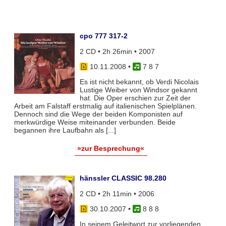
cpo 777 317-2
2 CD • 2h 26min • 2007
10.11.2008
•
7 8 7
Es ist nicht bekannt, ob Verdi Nicolais
Lustige Weiber von Windsor gekannt
hat. Die Oper erschien zur Zeit der
Arbeit am Falstaff erstmalig auf italienischen Spielplänen.
Dennoch sind die Wege der beiden Komponisten auf
merkwürdige Weise miteinander verbunden. Beide
begannen ihre Laufbahn als [...]
»zur Besprechung«
hänssler CLASSIC 98.280
2 CD • 2h 11min • 2006
30.10.2007
•
8 8 8
In seinem Geleitwort zur vorliegenden