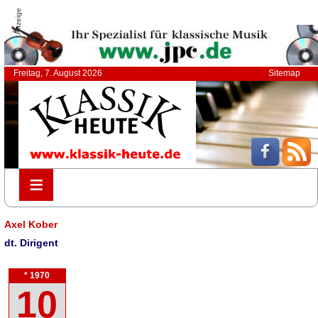
Anzeige
Freitag, 7. August 2026
Sitemap
≡
≡
Axel Kober
dt. Dirigent
* 1970
10