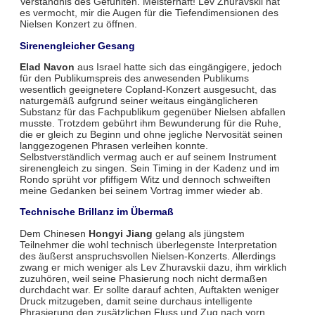
Verständnis des Gefühlten. Meisterhaft! Lev Zhuravskii hat
es vermocht, mir die Augen für die Tiefendimensionen des
Nielsen Konzert zu öffnen.
Sirenengleicher Gesang
Elad Navon
aus Israel hatte sich das eingängigere, jedoch
für den Publikumspreis des anwesenden Publikums
wesentlich geeignetere Copland-Konzert ausgesucht, das
naturgemäß aufgrund seiner weitaus eingänglicheren
Substanz für das Fachpublikum gegenüber Nielsen abfallen
musste. Trotzdem gebührt ihm Bewunderung für die Ruhe,
die er gleich zu Beginn und ohne jegliche Nervosität seinen
langgezogenen Phrasen verleihen konnte.
Selbstverständlich vermag auch er auf seinem Instrument
sirenengleich zu singen. Sein Timing in der Kadenz und im
Rondo sprüht vor pfiffigem Witz und dennoch schweiften
meine Gedanken bei seinem Vortrag immer wieder ab.
Technische Brillanz im Übermaß
Dem Chinesen
Hongyi Jiang
gelang als jüngstem
Teilnehmer die wohl technisch überlegenste Interpretation
des äußerst anspruchsvollen Nielsen-Konzerts. Allerdings
zwang er mich weniger als Lev Zhuravskii dazu, ihm wirklich
zuzuhören, weil seine Phasierung noch nicht dermaßen
durchdacht war. Er sollte darauf achten, Auftakten weniger
Druck mitzugeben, damit seine durchaus intelligente
Phrasierung den zusätzlichen Fluss und Zug nach vorn