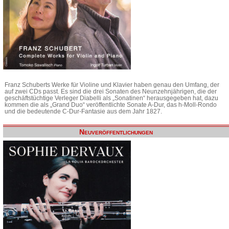
Franz Schuberts Werke für Violine und Klavier haben genau den Umfang, der
auf zwei CDs passt. Es sind die drei Sonaten des Neunzehnjährigen, die der
geschäftstüchtige Verleger Diabelli als „Sonatinen“ herausgegeben hat, dazu
kommen die als „Grand Duo“ veröffentlichte Sonate A-Dur, das h-Moll-Rondo
und die bedeutende C-Dur-Fantasie aus dem Jahr 1827.
Neuveröffentlichungen