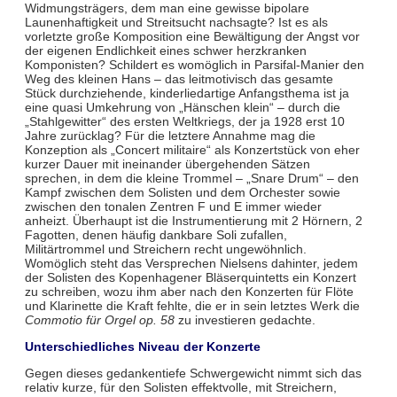
Widmungsträgers, dem man eine gewisse bipolare
Launenhaftigkeit und Streitsucht nachsagte? Ist es als
vorletzte große Komposition eine Bewältigung der Angst vor
der eigenen Endlichkeit eines schwer herzkranken
Komponisten? Schildert es womöglich in Parsifal-Manier den
Weg des kleinen Hans – das leitmotivisch das gesamte
Stück durchziehende, kinderliedartige Anfangsthema ist ja
eine quasi Umkehrung von „Hänschen klein“ – durch die
„Stahlgewitter“ des ersten Weltkriegs, der ja 1928 erst 10
Jahre zurücklag? Für die letztere Annahme mag die
Konzeption als „Concert militaire“ als Konzertstück von eher
kurzer Dauer mit ineinander übergehenden Sätzen
sprechen, in dem die kleine Trommel – „Snare Drum“ – den
Kampf zwischen dem Solisten und dem Orchester sowie
zwischen den tonalen Zentren F und E immer wieder
anheizt. Überhaupt ist die Instrumentierung mit 2 Hörnern, 2
Fagotten, denen häufig dankbare Soli zufallen,
Militärtrommel und Streichern recht ungewöhnlich.
Womöglich steht das Versprechen Nielsens dahinter, jedem
der Solisten des Kopenhagener Bläserquintetts ein Konzert
zu schreiben, wozu ihm aber nach den Konzerten für Flöte
und Klarinette die Kraft fehlte, die er in sein letztes Werk die
Commotio für Orgel op. 58
zu investieren gedachte.
Unterschiedliches Niveau der Konzerte
Gegen dieses gedankentiefe Schwergewicht nimmt sich das
relativ kurze, für den Solisten effektvolle, mit Streichern,