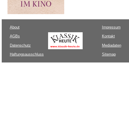
About
Impressum
AGBs
Kontakt
Datenschutz
Mediadaten
Haftungsausschluss
Sitemap