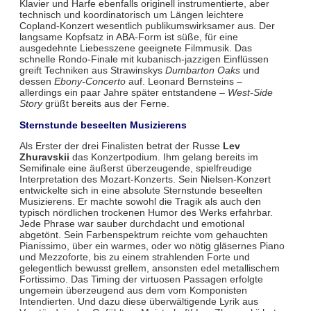
Klavier und Harfe ebenfalls originell instrumentierte, aber
technisch und koordinatorisch um Längen leichtere
Copland-Konzert wesentlich publikumswirksamer aus. Der
langsame Kopfsatz in ABA-Form ist süße, für eine
ausgedehnte Liebesszene geeignete Filmmusik. Das
schnelle Rondo-Finale mit kubanisch-jazzigen Einflüssen
greift Techniken aus Strawinskys
Dumbarton Oaks
und
dessen
Ebony-Concerto
auf. Leonard Bernsteins –
allerdings ein paar Jahre später entstandene –
West-Side
Story
grüßt bereits aus der Ferne.
Sternstunde beseelten Musizierens
Als Erster der drei Finalisten betrat der Russe
Lev
Zhuravskii
das Konzertpodium. Ihm gelang bereits im
Semifinale eine äußerst überzeugende, spielfreudige
Interpretation des Mozart-Konzerts. Sein Nielsen-Konzert
entwickelte sich in eine absolute Sternstunde beseelten
Musizierens. Er machte sowohl die Tragik als auch den
typisch nördlichen trockenen Humor des Werks erfahrbar.
Jede Phrase war sauber durchdacht und emotional
abgetönt. Sein Farbenspektrum reichte vom gehauchten
Pianissimo, über ein warmes, oder wo nötig gläsernes Piano
und Mezzoforte, bis zu einem strahlenden Forte und
gelegentlich bewusst grellem, ansonsten edel metallischem
Fortissimo. Das Timing der virtuosen Passagen erfolgte
ungemein überzeugend aus dem vom Komponisten
Intendierten. Und dazu diese überwältigende Lyrik aus