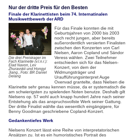
Nur der dritte Preis für den Besten
Finale der Klarinettisten beim 74. Internatinalen
Musikwettbewerb der ARD
Für das Finale konnten die mit
Geburtsjahren von 2000 bis 2003
noch recht jungen, aber bereits
außerordentlich versierten Finalisten
zwischen den Konzerten von Carl
Nielsen, Aaron Copland und Sándor
Veress wählen. Zwei Teilnehmer
Die drei Preistrager im
Fach Klarinette (v.l.n.r.):
entschieden sich für das Nielsen-
Elad Navon, Lev
Konzert, von dem der
Zhuravskii und Hongyi
Widmungsträger und
Jiang., Foto: BR Daniel
Delang
Uraufführungsinterpret Auge
Oxenvad grantelte, dass Nielsen die
Klarinette sehr genau kennen müsse, da er systematisch die
am schwierigsten zu spielenden Noten benutze. Deshalb gilt
Nielsens op. 57 wohl auch knapp hundert Jahre nach seiner
Entstehung als das anspruchsvollste Werk seiner Gattung.
Der dritte Finalist wählte das wesentlich eingängigere, für
Benny Goodman geschriebene Copland-Konzert.
Gedankentiefes Werk
Nielsens Konzert lässt eine Reihe von interpretatorischen
Ansätzen zu. Ist es ein humoristisches Portrait des