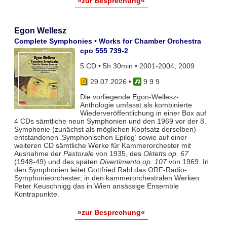
»zur Besprechung«
Egon Wellesz
Complete Symphonies • Works for Chamber Orchestra
cpo 555 739-2
5 CD • 5h 30min • 2001-2004, 2009
29.07.2026
•
9 9 9
Die vorliegende Egon-Wellesz-
Anthologie umfasst als kombinierte
Wiederveröffentlichung in einer Box auf
4 CDs sämtliche neun Symphonien und den 1969 vor der 8.
Symphonie (zunächst als möglichen Kopfsatz derselben)
entstandenen ‚Symphonischen Epilog‘ sowie auf einer
weiteren CD sämtliche Werke für Kammerorchester mit
Ausnahme der
Pastorale
von 1935, des
Oktetts op. 67
(1948-49) und des späten
Divertimento op. 107
von 1969. In
den Symphonien leitet Gottfried Rabl das ORF-Radio-
Symphonieorchester, in den kammerorchestralen Werken
Peter Keuschnigg das in Wien ansässige Ensemble
Kontrapunkte.
»zur Besprechung«