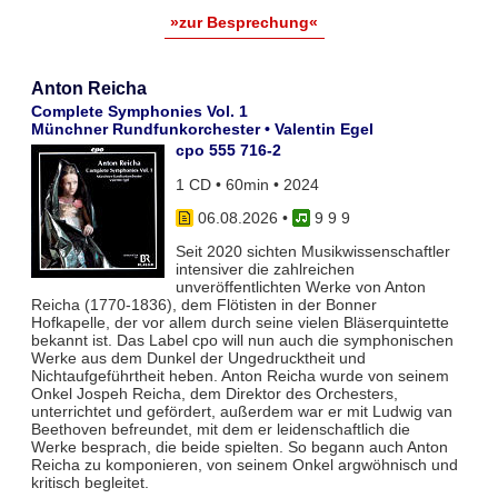
»zur Besprechung«
Anton Reicha
Complete Symphonies Vol. 1
Münchner Rundfunkorchester • Valentin Egel
cpo 555 716-2
1 CD • 60min • 2024
06.08.2026
•
9 9 9
Seit 2020 sichten Musikwissenschaftler
intensiver die zahlreichen
unveröffentlichten Werke von Anton
Reicha (1770-1836), dem Flötisten in der Bonner
Hofkapelle, der vor allem durch seine vielen Bläserquintette
bekannt ist. Das Label cpo will nun auch die symphonischen
Werke aus dem Dunkel der Ungedrucktheit und
Nichtaufgeführtheit heben. Anton Reicha wurde von seinem
Onkel Jospeh Reicha, dem Direktor des Orchesters,
unterrichtet und gefördert, außerdem war er mit Ludwig van
Beethoven befreundet, mit dem er leidenschaftlich die
Werke besprach, die beide spielten. So begann auch Anton
Reicha zu komponieren, von seinem Onkel argwöhnisch und
kritisch begleitet.