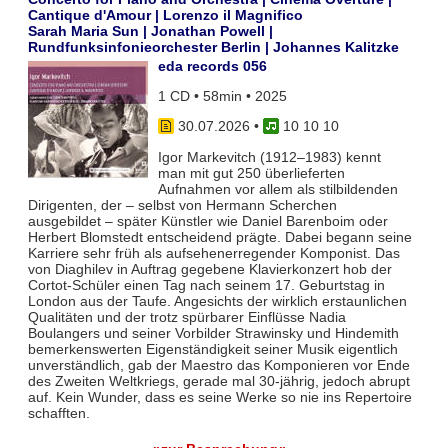
Cantique d'Amour | Lorenzo il Magnifico
Sarah Maria Sun | Jonathan Powell |
Rundfunksinfonieorchester Berlin | Johannes Kalitzke
eda records 056
1 CD • 58min • 2025
30.07.2026
•
10 10 10
Igor Markevitch (1912–1983) kennt
man mit gut 250 überlieferten
Aufnahmen vor allem als stilbildenden
Dirigenten, der – selbst von Hermann Scherchen
ausgebildet – später Künstler wie Daniel Barenboim oder
Herbert Blomstedt entscheidend prägte. Dabei begann seine
Karriere sehr früh als aufsehenerregender Komponist. Das
von Diaghilev in Auftrag gegebene Klavierkonzert hob der
Cortot-Schüler einen Tag nach seinem 17. Geburtstag in
London aus der Taufe. Angesichts der wirklich erstaunlichen
Qualitäten und der trotz spürbarer Einflüsse Nadia
Boulangers und seiner Vorbilder Strawinsky und Hindemith
bemerkenswerten Eigenständigkeit seiner Musik eigentlich
unverständlich, gab der Maestro das Komponieren vor Ende
des Zweiten Weltkriegs, gerade mal 30-jährig, jedoch abrupt
auf. Kein Wunder, dass es seine Werke so nie ins Repertoire
schafften.