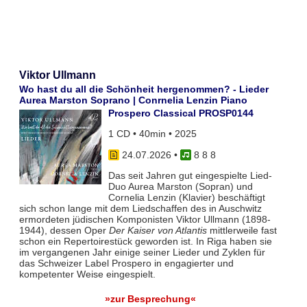
Viktor Ullmann
Wo hast du all die Schönheit hergenommen? - Lieder
Aurea Marston Soprano | Conrnelia Lenzin Piano
Prospero Classical PROSP0144
1 CD • 40min • 2025
24.07.2026
•
8 8 8
Das seit Jahren gut eingespielte Lied-
Duo Aurea Marston (Sopran) und
Cornelia Lenzin (Klavier) beschäftigt
sich schon lange mit dem Liedschaffen des in Auschwitz
ermordeten jüdischen Komponisten Viktor Ullmann (1898-
1944), dessen Oper
Der Kaiser von Atlantis
mittlerweile fast
schon ein Repertoirestück geworden ist. In Riga haben sie
im vergangenen Jahr einige seiner Lieder und Zyklen für
das Schweizer Label Prospero in engagierter und
kompetenter Weise eingespielt.
»zur Besprechung«