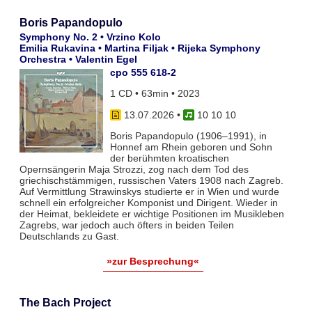
Boris Papandopulo
Symphony No. 2 • Vrzino Kolo
Emilia Rukavina • Martina Filjak • Rijeka Symphony
Orchestra • Valentin Egel
cpo 555 618-2
1 CD • 63min • 2023
13.07.2026
•
10 10 10
Boris Papandopulo (1906–1991), in
Honnef am Rhein geboren und Sohn
der berühmten kroatischen
Opernsängerin Maja Strozzi, zog nach dem Tod des
griechischstämmigen, russischen Vaters 1908 nach Zagreb.
Auf Vermittlung Strawinskys studierte er in Wien und wurde
schnell ein erfolgreicher Komponist und Dirigent. Wieder in
der Heimat, bekleidete er wichtige Positionen im Musikleben
Zagrebs, war jedoch auch öfters in beiden Teilen
Deutschlands zu Gast.
»zur Besprechung«
The Bach Project