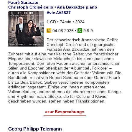
Fauré Sarasate
Christoph Croisé cello • Ana Bakradze piano
Avie AV2837
1 CD • 74min • 2024
04.08.2026
•
9 9 9
Der schweizerisch-französische Cellist
Christoph Croisé und die georgische
Pianistin Ana Bakradze nehmen den
Zuhörer mit auf eine musikalische Reise: von französischer
Eleganz über slawische Melancholie bis zum spanischen
Temperament. Den roten Faden zwischen unterschiedlichen
Stilen und Epochen offenbart der Albumtitel „Folklore“ –
durch alle Kompositionen weht der Geist der Volksmusik. Die
Bandbreite reicht von Robert Schumann über Gabriel Fauré
bis zu Béla Bartók. Sieben verschiedene Komponisten
erklingen insgesamt. Einige von ihnen nutzten echte
Volksmelodien; andere ahmen die charakteristischen Klänge
und Rhythmen nach. Stücke, die für Cello und Klavier
geschrieben wurden, stehen neben Transkriptionen.
»zur Besprechung«
Georg Philipp Telemann