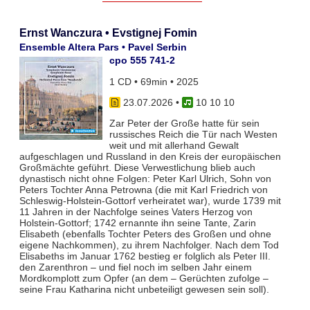
Ernst Wanczura • Evstignej Fomin
Ensemble Altera Pars • Pavel Serbin
cpo 555 741-2
1 CD • 69min • 2025
23.07.2026
•
10 10 10
Zar Peter der Große hatte für sein
russisches Reich die Tür nach Westen
weit und mit allerhand Gewalt
aufgeschlagen und Russland in den Kreis der europäischen
Großmächte geführt. Diese Verwestlichung blieb auch
dynastisch nicht ohne Folgen: Peter Karl Ulrich, Sohn von
Peters Tochter Anna Petrowna (die mit Karl Friedrich von
Schleswig-Holstein-Gottorf verheiratet war), wurde 1739 mit
11 Jahren in der Nachfolge seines Vaters Herzog von
Holstein-Gottorf; 1742 ernannte ihn seine Tante, Zarin
Elisabeth (ebenfalls Tochter Peters des Großen und ohne
eigene Nachkommen), zu ihrem Nachfolger. Nach dem Tod
Elisabeths im Januar 1762 bestieg er folglich als Peter III.
den Zarenthron – und fiel noch im selben Jahr einem
Mordkomplott zum Opfer (an dem – Gerüchten zufolge –
seine Frau Katharina nicht unbeteiligt gewesen sein soll).