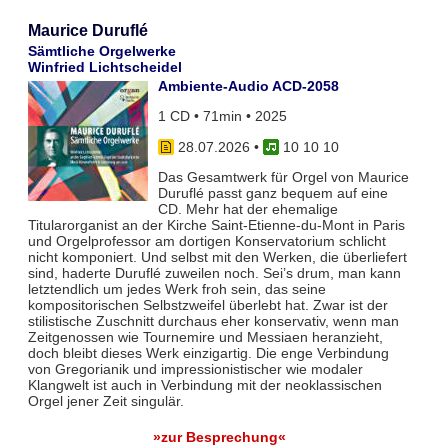
Maurice Duruflé
Sämtliche Orgelwerke
Winfried Lichtscheidel
Ambiente-Audio ACD-2058
1 CD • 71min • 2025
28.07.2026
•
10 10 10
Das Gesamtwerk für Orgel von Maurice
Duruflé passt ganz bequem auf eine
CD. Mehr hat der ehemalige
Titularorganist an der Kirche Saint-Etienne-du-Mont in Paris
und Orgelprofessor am dortigen Konservatorium schlicht
nicht komponiert. Und selbst mit den Werken, die überliefert
sind, haderte Duruflé zuweilen noch. Sei’s drum, man kann
letztendlich um jedes Werk froh sein, das seine
kompositorischen Selbstzweifel überlebt hat. Zwar ist der
stilistische Zuschnitt durchaus eher konservativ, wenn man
Zeitgenossen wie Tournemire und Messiaen heranzieht,
doch bleibt dieses Werk einzigartig. Die enge Verbindung
von Gregorianik und impressionistischer wie modaler
Klangwelt ist auch in Verbindung mit der neoklassischen
Orgel jener Zeit singulär.
»zur Besprechung«