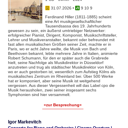
31.07.2026
•
9 10 9
Ferdinand Hiller (1811-1885) scheint
eine Art musikgesellschaftlicher
Tausendsassa des 19. Jahrhunderts
gewesen zu sein, ein äußerst umtriebiger Netzwerker:
erfolgreicher Pianist, Dirigent, Komponist, Musikschriftsteller,
Lehrer und Musikveranstalter, bekannt oder befreundet mit
fast allen musikalischen Größen seiner Zeit, machte er in
Paris, wo er acht Jahre weilte, die Musik von Bach und
Beethoven bekannt, lebte mehrere Jahre in Italien, animierte
Robert Schumann, für den er später auch die Grabrede
hielt, seine Nachfolge als Musikdirektor in Düsseldorf
anzutreten und trug als städtischer Musikdirektor von Köln,
wo er auch gestorben ist, wesentlich zum Aufstieg Kölns als
musikalisches Zentrum im Rheinland bei. Über 500 Werke
hat er komponiert, aber seine Musik ist weitgehend
vergessen. Aus dieser Vergessenheit will das Label cpo die
Musik herausholen, zwei seiner insgesamt sechs
Symphonien sind hier versammelt.
»zur Besprechung«
Igor Markevitch
Concerto for Piano and Orchestra | Cinema Overture |