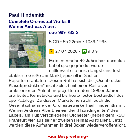
Paul Hindemith
Complete Orchestral Works II
Werner Andreas Albert
cpo 999 783-2
5 CD • 5h 22min • 1089-1995
27.07.2026
•
9 8 9
Es ist nunmehr 40 Jahre her, dass das
Label cpo gegründet wurde –
mittlerweile natürlich längst eine fest
etablierte Größe am Markt, speziell in Sachen
Repertoireraritäten. Diesen Ruf hat sich die „Osnabrücker
Klassikproduktion“ nicht zuletzt mit einer Reihe von
ambitionierten Aufnahmeprojekten in den 1990er Jahren
erarbeitet, Kernstücke und bis heute fester Bestandteil des
cpo-Katalogs. Zu diesen Marksteinen zählt auch die
Gesamtaufnahme der Orchesterwerke Paul Hindemiths mit
Werner Andreas Albert, einem der „Hausdirigenten“ des
Labels, am Pult verschiedener Orchester (neben dem RSO
Frankfurt vier aus seiner zweiten Heimat Australien). Jetzt
werden diese Aufnahmen in drei Boxen wiederveröffentlicht.
»zur Besprechung«