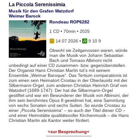
La Piccola Serenissimia
Musik für den Grafen Watzdorf
Weimar Barock
Rondeau ROP6282
1 CD • 70min • 2025
14.07.2026
•
9 10 9
Obwohl sie Zeitgenossen waren, würde
man die Musik von Johann Sebastian
Bach und Tomaso Albinoni nicht
unbedingt auf einer CD zusammen- bzw. gegenüberstellen.
Der Organist Hans Christian Martin tut’s mit seinem
Ensemble „Weimar Baroque“. Das Tertium comparationis ist
zum einen sein Heimatort Crostau in der Oberlausitz mit der
Silbermann-Orgel, zum anderen Christian Heinrich Graf von
Watzdorf (1689-1747): Der hat die Silbermann-Orgel
gestiftet und war ein Bewunderer der Musik von Albinoni, der
ihm sein berühmtes Opus 8 gewidmet hat, eine Sammlung
von sechs Sonaten und sechs Suiten. So wurde Crostau zu
einer „Piccola Serenissima“ – so auch der Titel dieser CD –
und einer Heimstätte qualitätsvoller Kirchenmusik – die Hans
Christian Martin als Kantor weiter fördert.
»zur Besprechung«