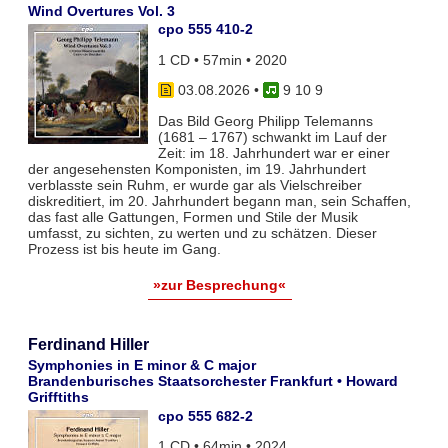
Wind Overtures Vol. 3
cpo 555 410-2
1 CD • 57min • 2020
03.08.2026
•
9 10 9
Das Bild Georg Philipp Telemanns
(1681 – 1767) schwankt im Lauf der
Zeit: im 18. Jahrhundert war er einer
der angesehensten Komponisten, im 19. Jahrhundert
verblasste sein Ruhm, er wurde gar als Vielschreiber
diskreditiert, im 20. Jahrhundert begann man, sein Schaffen,
das fast alle Gattungen, Formen und Stile der Musik
umfasst, zu sichten, zu werten und zu schätzen. Dieser
Prozess ist bis heute im Gang.
»zur Besprechung«
Ferdinand Hiller
Symphonies in E minor & C major
Brandenburisches Staatsorchester Frankfurt • Howard
Grifftiths
cpo 555 682-2
1 CD • 64min • 2024