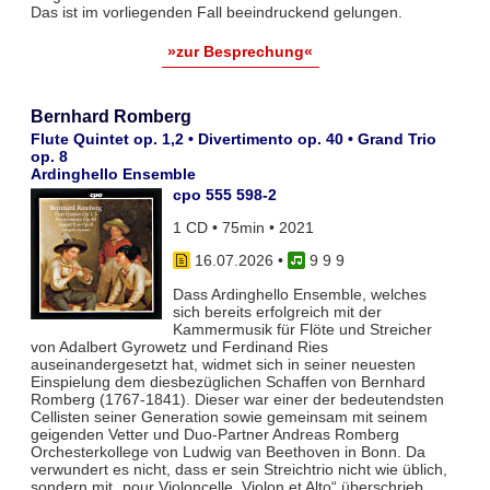
Das ist im vorliegenden Fall beeindruckend gelungen.
»zur Besprechung«
Bernhard Romberg
Flute Quintet op. 1,2 • Divertimento op. 40 • Grand Trio
op. 8
Ardinghello Ensemble
cpo 555 598-2
1 CD • 75min • 2021
16.07.2026
•
9 9 9
Dass Ardinghello Ensemble, welches
sich bereits erfolgreich mit der
Kammermusik für Flöte und Streicher
von Adalbert Gyrowetz und Ferdinand Ries
auseinandergesetzt hat, widmet sich in seiner neuesten
Einspielung dem diesbezüglichen Schaffen von Bernhard
Romberg (1767-1841). Dieser war einer der bedeutendsten
Cellisten seiner Generation sowie gemeinsam mit seinem
geigenden Vetter und Duo-Partner Andreas Romberg
Orchesterkollege von Ludwig van Beethoven in Bonn. Da
verwundert es nicht, dass er sein Streichtrio nicht wie üblich,
sondern mit „pour Violoncelle, Violon et Alto“ überschrieb.