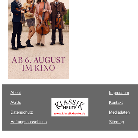
About
Impressum
AGBs
Kontakt
Datenschutz
Mediadaten
Haftungsausschluss
Sitemap