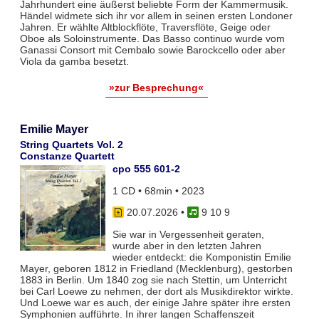
Jahrhundert eine äußerst beliebte Form der Kammermusik.
Händel widmete sich ihr vor allem in seinen ersten Londoner
Jahren. Er wählte Altblockflöte, Traversflöte, Geige oder
Oboe als Soloinstrumente. Das Basso continuo wurde vom
Ganassi Consort mit Cembalo sowie Barockcello oder aber
Viola da gamba besetzt.
»zur Besprechung«
Emilie Mayer
String Quartets Vol. 2
Constanze Quartett
cpo 555 601-2
1 CD • 68min • 2023
20.07.2026
•
9 10 9
Sie war in Vergessenheit geraten,
wurde aber in den letzten Jahren
wieder entdeckt: die Komponistin Emilie
Mayer, geboren 1812 in Friedland (Mecklenburg), gestorben
1883 in Berlin. Um 1840 zog sie nach Stettin, um Unterricht
bei Carl Loewe zu nehmen, der dort als Musikdirektor wirkte.
Und Loewe war es auch, der einige Jahre später ihre ersten
Symphonien aufführte. In ihrer langen Schaffenszeit