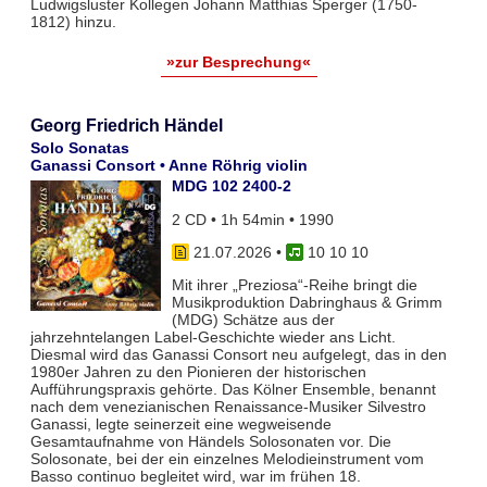
Ludwigsluster Kollegen Johann Matthias Sperger (1750-
1812) hinzu.
»zur Besprechung«
Georg Friedrich Händel
Solo Sonatas
Ganassi Consort • Anne Röhrig violin
MDG 102 2400-2
2 CD • 1h 54min • 1990
21.07.2026
•
10 10 10
Mit ihrer „Preziosa“-Reihe bringt die
Musikproduktion Dabringhaus & Grimm
(MDG) Schätze aus der
jahrzehntelangen Label-Geschichte wieder ans Licht.
Diesmal wird das Ganassi Consort neu aufgelegt, das in den
1980er Jahren zu den Pionieren der historischen
Aufführungspraxis gehörte. Das Kölner Ensemble, benannt
nach dem venezianischen Renaissance-Musiker Silvestro
Ganassi, legte seinerzeit eine wegweisende
Gesamtaufnahme von Händels Solosonaten vor. Die
Solosonate, bei der ein einzelnes Melodieinstrument vom
Basso continuo begleitet wird, war im frühen 18.