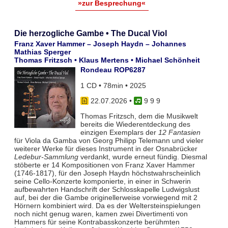
»zur Besprechung«
Die herzogliche Gambe • The Ducal Viol
Franz Xaver Hammer – Joseph Haydn – Johannes
Mathias Sperger
Thomas Fritzsch • Klaus Mertens • Michael Schönheit
Rondeau ROP6287
1 CD • 78min • 2025
22.07.2026
•
9 9 9
Thomas Fritzsch, dem die Musikwelt
bereits die Wiederentdeckung des
einzigen Exemplars der
12 Fantasien
für Viola da Gamba von Georg Philipp Telemann und vieler
weiterer Werke für dieses Instrument in der Osnabrücker
Ledebur-Sammlung
verdankt, wurde erneut fündig. Diesmal
stöberte er 14 Kompositionen von Franz Xaver Hammer
(1746-1817), für den Joseph Haydn höchstwahrscheinlich
seine Cello-Konzerte komponierte, in einer in Schwerin
aufbewahrten Handschrift der Schlosskapelle Ludwigslust
auf, bei der die Gambe originellerweise vorwiegend mit 2
Hörnern kombiniert wird. Da es der Weltersteinspielungen
noch nicht genug waren, kamen zwei Divertimenti von
Hammers für seine Kontrabasskonzerte berühmten