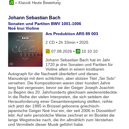
= Klassik Heute Bewertung
Johann Sebastian Bach
Sonaten und Partiten BWV 1001-1006
Noé Inui Violine
Ars Produktion ARS 89 003
2 CD • 2h 33min • 2025
07.08.2026
•
10 10 10
Johann Sebastian Bach hat im Jahr
1720 je drei Sonaten und Partiten für
Violine allein in einem kostbaren
Autograph für die Nachwelt überliefert und dieses
Manuskript mit dem schlichten, aber stolzen Titel „Sei Solo“
versehen. Die Kompositionen waren über hundert Jahre
lang fast vergessen, bevor sie der Geiger Joseph Joachim
zu Beginn des 20. Jahrhunderts gleichsam wiederentdeckte.
In die Reihe der vielen Interpreten, die sich seitdem der
Herausforderung einer Gesamteinspielung stellten, reihte
sich jetzt der 1985 in Brüssel geborene griechisch-
japanische Geiger Noé Inui ein, der seit 2006 in Düsseldorf
lebt. Auf sehr persönliche Weise zeichnet er im Booklet die
lange Wegstrecke nach, die ihn allmählich zum Verstehen
und Vermitteln dieser Musik geführt habe.