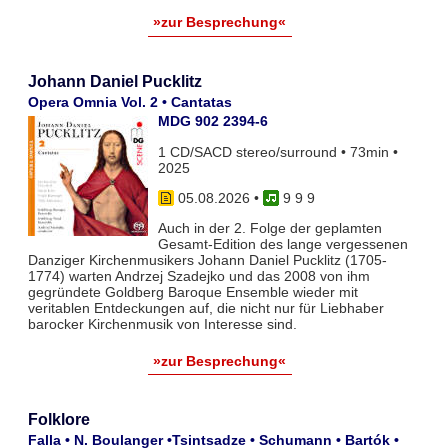
»zur Besprechung«
Johann Daniel Pucklitz
Opera Omnia Vol. 2 • Cantatas
MDG 902 2394-6
1 CD/SACD stereo/surround • 73min •
2025
05.08.2026
•
9 9 9
Auch in der 2. Folge der geplamten
Gesamt-Edition des lange vergessenen
Danziger Kirchenmusikers Johann Daniel Pucklitz (1705-
1774) warten Andrzej Szadejko und das 2008 von ihm
gegründete Goldberg Baroque Ensemble wieder mit
veritablen Entdeckungen auf, die nicht nur für Liebhaber
barocker Kirchenmusik von Interesse sind.
»zur Besprechung«
Folklore
Falla • N. Boulanger •Tsintsadze • Schumann • Bartók •