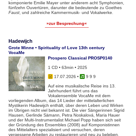
komponierte Emilie Mayer unter anderem acht Symphonien,
fünfzehn Ouvertüren, darunter die bedeutende zu Goethes
Faust
, und zahlreiche Kammermusik- und Vokalwerke.
»zur Besprechung«
Hadewijch
Grote Minne • Spirituality of Love 13th century
VocaMe
Prospero Classical PROSP0140
1 CD • 63min • 2025
17.07.2026
•
9 9 9
Auf eine musikalische Reise ins 13.
Jahrhundert führt uns das
Vokalensemble VocaMe mit dem
vorliegenden Album, das 14 Lieder der mittelalterlichen
Mystikerin Hadewijch enthält, über deren Leben und Wirken
im Übrigen nicht viel bekannt ist. Die vier Sängerinnen Sigrid
Hausen, Gerlinde Sämann, Petra Noskalová, Maria Hauer
und der Multi-Instrumentalist Michael Popp haben sich seit
der Gründung des Ensembles (2008) auf Komponistinnen
des Mittelalters spezialisiert und versuchen, deren
vergessene Arbeiten zu restaurieren und neu zu beleben.