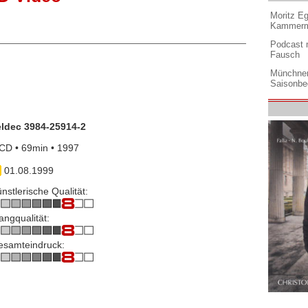
Moritz Eg
Kammermu
Podcast m
Fausch
Münchner
Saisonbe
eldec 3984-25914-2
CD • 69min • 1997
01.08.1999
nstlerische Qualität:
angqualität:
esamteindruck: