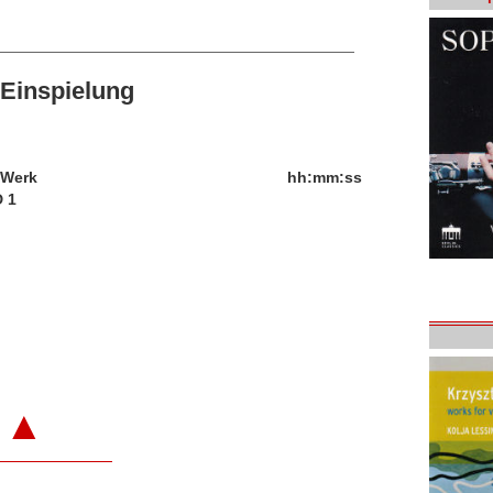
Einspielung
/Werk
hh:mm:ss
 1
▲