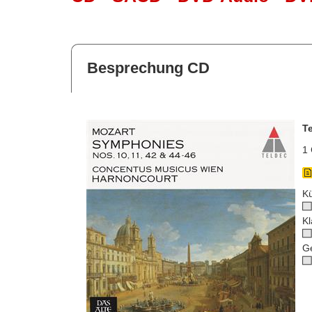
Besprechung CD
T
1 
Kü
Kl
G