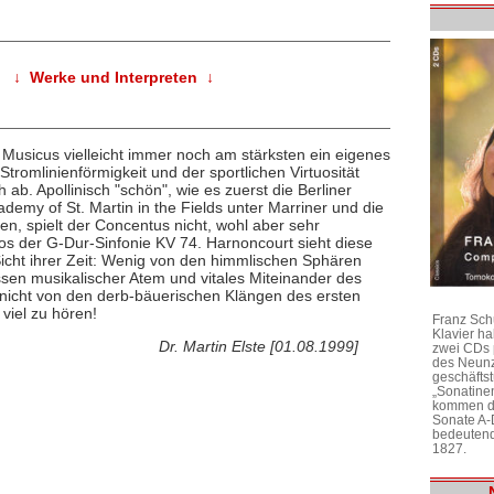
↓ Werke und Interpreten ↓
Musicus vielleicht immer noch am stärksten ein eigenes
 Stromlinienförmigkeit und der sportlichen Virtuosität
ab. Apollinisch "schön", wie es zuerst die Berliner
emy of St. Martin in the Fields unter Marriner und die
n, spielt der Concentus nicht, wohl aber sehr
os der G-Dur-Sinfonie KV 74. Harnoncourt sieht diese
icht ihrer Zeit: Wenig von den himmlischen Sphären
essen musikalischer Atem und vitales Miteinander des
 nicht von den derb-bäuerischen Klängen des ersten
 viel zu hören!
Franz Sch
Klavier h
Dr. Martin Elste [01.08.1999]
zwei CDs 
des Neunz
geschäftst
„Sonatine
kommen di
Sonate A-
bedeutend
1827.