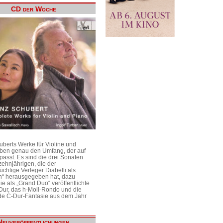
CD der Woche
uberts Werke für Violine und
aben genau den Umfang, der auf
passt. Es sind die drei Sonaten
ehnjährigen, die der
üchtige Verleger Diabelli als
n“ herausgegeben hat, dazu
e als „Grand Duo“ veröffentlichte
Dur, das h-Moll-Rondo und die
e C-Dur-Fantasie aus dem Jahr
Neuveröffentlichungen