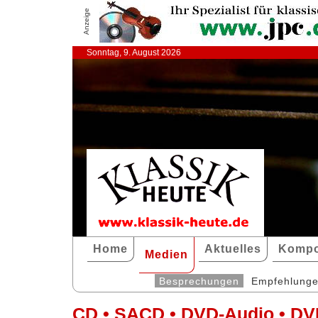
Anzeige
Sonntag, 9. August 2026
Home
Aktuelles
Kompo
Medien
Besprechungen
Empfehlung
CD • SACD • DVD-Audio • DV