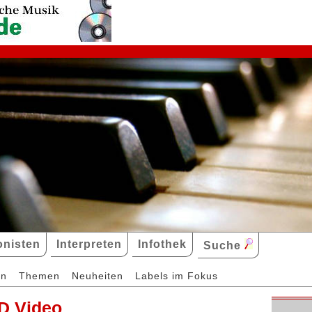
nisten
Interpreten
Infothek
Suche
en
Themen
Neuheiten
Labels im Fokus
D Video