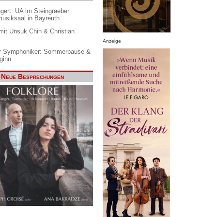
gert. UA im Steingraeber
siksaal in Bayreuth
it Unsuk Chin & Christian
Anzeige
 Symphoniker: Sommerpause &
ginn
Neue Besprechungen