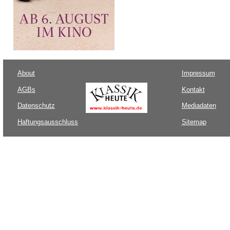
About
Impressum
AGBs
Kontakt
Datenschutz
Mediadaten
Haftungsausschluss
Sitemap