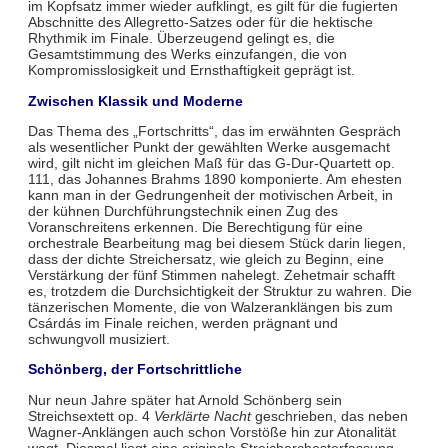
im Kopfsatz immer wieder aufklingt, es gilt für die fugierten
Abschnitte des Allegretto-Satzes oder für die hektische
Rhythmik im Finale. Überzeugend gelingt es, die
Gesamtstimmung des Werks einzufangen, die von
Kompromisslosigkeit und Ernsthaftigkeit geprägt ist.
Zwischen Klassik und Moderne
Das Thema des „Fortschritts“, das im erwähnten Gespräch
als wesentlicher Punkt der gewählten Werke ausgemacht
wird, gilt nicht im gleichen Maß für das G-Dur-Quartett op.
111, das Johannes Brahms 1890 komponierte. Am ehesten
kann man in der Gedrungenheit der motivischen Arbeit, in
der kühnen Durchführungstechnik einen Zug des
Voranschreitens erkennen. Die Berechtigung für eine
orchestrale Bearbeitung mag bei diesem Stück darin liegen,
dass der dichte Streichersatz, wie gleich zu Beginn, eine
Verstärkung der fünf Stimmen nahelegt. Zehetmair schafft
es, trotzdem die Durchsichtigkeit der Struktur zu wahren. Die
tänzerischen Momente, die von Walzeranklängen bis zum
Csárdás im Finale reichen, werden prägnant und
schwungvoll musiziert.
Schönberg, der Fortschrittliche
Nur neun Jahre später hat Arnold Schönberg sein
Streichsextett op. 4
Verklärte Nacht
geschrieben, das neben
Wagner-Anklängen auch schon Vorstöße hin zur Atonalität
wagt. Diesmal liegt eine originale Streichorchesterfassung