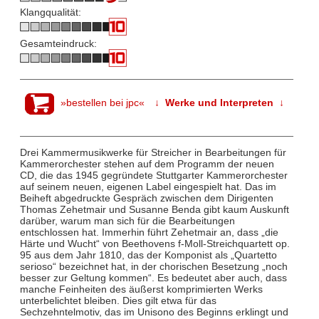
Klangqualität:
Gesamteindruck:
»bestellen bei jpc«
↓ Werke und Interpreten ↓
Drei Kammermusikwerke für Streicher in Bearbeitungen für
Kammerorchester stehen auf dem Programm der neuen
CD, die das 1945 gegründete Stuttgarter Kammerorchester
auf seinem neuen, eigenen Label eingespielt hat. Das im
Beiheft abgedruckte Gespräch zwischen dem Dirigenten
Thomas Zehetmair und Susanne Benda gibt kaum Auskunft
darüber, warum man sich für die Bearbeitungen
entschlossen hat. Immerhin führt Zehetmair an, dass „die
Härte und Wucht“ von Beethovens f-Moll-Streichquartett op.
95 aus dem Jahr 1810, das der Komponist als „Quartetto
serioso“ bezeichnet hat, in der chorischen Besetzung „noch
besser zur Geltung kommen“. Es bedeutet aber auch, dass
manche Feinheiten des äußerst komprimierten Werks
unterbelichtet bleiben. Dies gilt etwa für das
Sechzehntelmotiv, das im Unisono des Beginns erklingt und