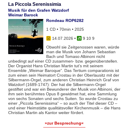
La Piccola Serenissimia
Musik für den Grafen Watzdorf
Weimar Barock
Rondeau ROP6282
1 CD • 70min • 2025
14.07.2026
•
9 10 9
Obwohl sie Zeitgenossen waren, würde
man die Musik von Johann Sebastian
Bach und Tomaso Albinoni nicht
unbedingt auf einer CD zusammen- bzw. gegenüberstellen.
Der Organist Hans Christian Martin tut’s mit seinem
Ensemble „Weimar Baroque“. Das Tertium comparationis ist
zum einen sein Heimatort Crostau in der Oberlausitz mit der
Silbermann-Orgel, zum anderen Christian Heinrich Graf von
Watzdorf (1689-1747): Der hat die Silbermann-Orgel
gestiftet und war ein Bewunderer der Musik von Albinoni, der
ihm sein berühmtes Opus 8 gewidmet hat, eine Sammlung
von sechs Sonaten und sechs Suiten. So wurde Crostau zu
einer „Piccola Serenissima“ – so auch der Titel dieser CD –
und einer Heimstätte qualitätsvoller Kirchenmusik – die Hans
Christian Martin als Kantor weiter fördert.
»zur Besprechung«