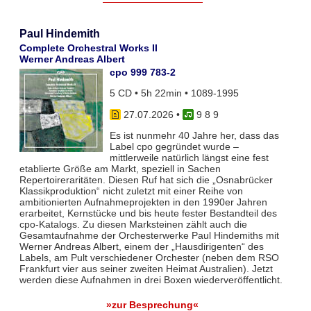
Paul Hindemith
Complete Orchestral Works II
Werner Andreas Albert
cpo 999 783-2
5 CD • 5h 22min • 1089-1995
27.07.2026
•
9 8 9
Es ist nunmehr 40 Jahre her, dass das
Label cpo gegründet wurde –
mittlerweile natürlich längst eine fest
etablierte Größe am Markt, speziell in Sachen
Repertoireraritäten. Diesen Ruf hat sich die „Osnabrücker
Klassikproduktion“ nicht zuletzt mit einer Reihe von
ambitionierten Aufnahmeprojekten in den 1990er Jahren
erarbeitet, Kernstücke und bis heute fester Bestandteil des
cpo-Katalogs. Zu diesen Marksteinen zählt auch die
Gesamtaufnahme der Orchesterwerke Paul Hindemiths mit
Werner Andreas Albert, einem der „Hausdirigenten“ des
Labels, am Pult verschiedener Orchester (neben dem RSO
Frankfurt vier aus seiner zweiten Heimat Australien). Jetzt
werden diese Aufnahmen in drei Boxen wiederveröffentlicht.
»zur Besprechung«