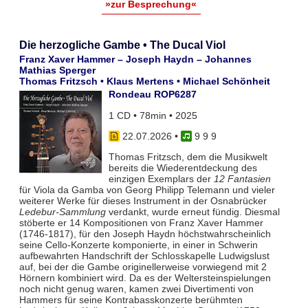
»zur Besprechung«
Die herzogliche Gambe • The Ducal Viol
Franz Xaver Hammer – Joseph Haydn – Johannes
Mathias Sperger
Thomas Fritzsch • Klaus Mertens • Michael Schönheit
Rondeau ROP6287
1 CD • 78min • 2025
22.07.2026
•
9 9 9
Thomas Fritzsch, dem die Musikwelt
bereits die Wiederentdeckung des
einzigen Exemplars der
12 Fantasien
für Viola da Gamba von Georg Philipp Telemann und vieler
weiterer Werke für dieses Instrument in der Osnabrücker
Ledebur-Sammlung
verdankt, wurde erneut fündig. Diesmal
stöberte er 14 Kompositionen von Franz Xaver Hammer
(1746-1817), für den Joseph Haydn höchstwahrscheinlich
seine Cello-Konzerte komponierte, in einer in Schwerin
aufbewahrten Handschrift der Schlosskapelle Ludwigslust
auf, bei der die Gambe originellerweise vorwiegend mit 2
Hörnern kombiniert wird. Da es der Weltersteinspielungen
noch nicht genug waren, kamen zwei Divertimenti von
Hammers für seine Kontrabasskonzerte berühmten