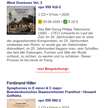
Wind Overtures Vol. 3
cpo 555 410-2
1 CD • 57min • 2020
03.08.2026
•
9 10 9
Das Bild Georg Philipp Telemanns
(1681 – 1767) schwankt im Lauf der
Zeit: im 18. Jahrhundert war er einer
der angesehensten Komponisten, im 19. Jahrhundert
verblasste sein Ruhm, er wurde gar als Vielschreiber
diskreditiert, im 20. Jahrhundert begann man, sein Schaffen,
das fast alle Gattungen, Formen und Stile der Musik
umfasst, zu sichten, zu werten und zu schätzen. Dieser
Prozess ist bis heute im Gang.
»zur Besprechung«
Ferdinand Hiller
Symphonies in E minor & C major
Brandenburisches Staatsorchester Frankfurt • Howard
Grifftiths
cpo 555 682-2
1 CD • 64min • 2024