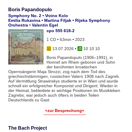
Boris Papandopulo
Symphony No. 2 • Vrzino Kolo
Emilia Rukavina • Martina Filjak • Rijeka Symphony
Orchestra • Valentin Egel
cpo 555 618-2
1 CD • 63min • 2023
13.07.2026
•
10 10 10
Boris Papandopulo (1906–1991), in
Honnef am Rhein geboren und Sohn
der berühmten kroatischen
Opernsängerin Maja Strozzi, zog nach dem Tod des
griechischstämmigen, russischen Vaters 1908 nach Zagreb.
Auf Vermittlung Strawinskys studierte er in Wien und wurde
schnell ein erfolgreicher Komponist und Dirigent. Wieder in
der Heimat, bekleidete er wichtige Positionen im Musikleben
Zagrebs, war jedoch auch öfters in beiden Teilen
Deutschlands zu Gast.
»zur Besprechung«
The Bach Project