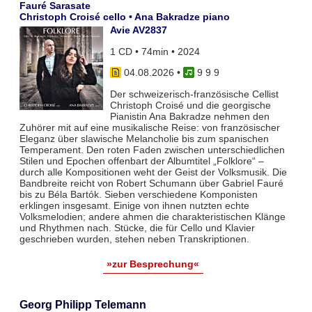
Fauré Sarasate
Christoph Croisé cello • Ana Bakradze piano
Avie AV2837
1 CD • 74min • 2024
04.08.2026
•
9 9 9
Der schweizerisch-französische Cellist
Christoph Croisé und die georgische
Pianistin Ana Bakradze nehmen den
Zuhörer mit auf eine musikalische Reise: von französischer
Eleganz über slawische Melancholie bis zum spanischen
Temperament. Den roten Faden zwischen unterschiedlichen
Stilen und Epochen offenbart der Albumtitel „Folklore“ –
durch alle Kompositionen weht der Geist der Volksmusik. Die
Bandbreite reicht von Robert Schumann über Gabriel Fauré
bis zu Béla Bartók. Sieben verschiedene Komponisten
erklingen insgesamt. Einige von ihnen nutzten echte
Volksmelodien; andere ahmen die charakteristischen Klänge
und Rhythmen nach. Stücke, die für Cello und Klavier
geschrieben wurden, stehen neben Transkriptionen.
»zur Besprechung«
Georg Philipp Telemann