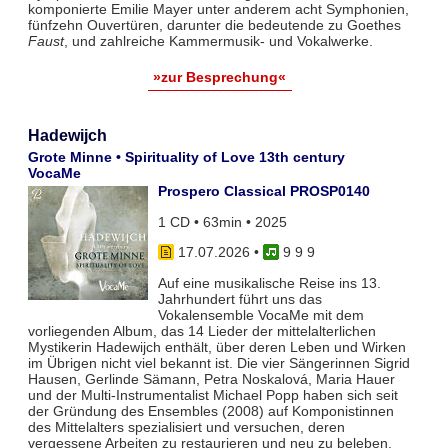
komponierte Emilie Mayer unter anderem acht Symphonien,
fünfzehn Ouvertüren, darunter die bedeutende zu Goethes
Faust
, und zahlreiche Kammermusik- und Vokalwerke.
»zur Besprechung«
Hadewijch
Grote Minne • Spirituality of Love 13th century
VocaMe
Prospero Classical PROSP0140
1 CD • 63min • 2025
17.07.2026
•
9 9 9
Auf eine musikalische Reise ins 13.
Jahrhundert führt uns das
Vokalensemble VocaMe mit dem
vorliegenden Album, das 14 Lieder der mittelalterlichen
Mystikerin Hadewijch enthält, über deren Leben und Wirken
im Übrigen nicht viel bekannt ist. Die vier Sängerinnen Sigrid
Hausen, Gerlinde Sämann, Petra Noskalová, Maria Hauer
und der Multi-Instrumentalist Michael Popp haben sich seit
der Gründung des Ensembles (2008) auf Komponistinnen
des Mittelalters spezialisiert und versuchen, deren
vergessene Arbeiten zu restaurieren und neu zu beleben.