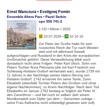
Ernst Wanczura • Evstignej Fomin
Ensemble Altera Pars • Pavel Serbin
cpo 555 741-2
1 CD • 69min • 2025
23.07.2026
•
10 10 10
Zar Peter der Große hatte für sein
russisches Reich die Tür nach Westen
weit und mit allerhand Gewalt
aufgeschlagen und Russland in den Kreis der europäischen
Großmächte geführt. Diese Verwestlichung blieb auch
dynastisch nicht ohne Folgen: Peter Karl Ulrich, Sohn von
Peters Tochter Anna Petrowna (die mit Karl Friedrich von
Schleswig-Holstein-Gottorf verheiratet war), wurde 1739 mit
11 Jahren in der Nachfolge seines Vaters Herzog von
Holstein-Gottorf; 1742 ernannte ihn seine Tante, Zarin
Elisabeth (ebenfalls Tochter Peters des Großen und ohne
eigene Nachkommen), zu ihrem Nachfolger. Nach dem Tod
Elisabeths im Januar 1762 bestieg er folglich als Peter III.
den Zarenthron – und fiel noch im selben Jahr einem
Mordkomplott zum Opfer (an dem – Gerüchten zufolge –
seine Frau Katharina nicht unbeteiligt gewesen sein soll).