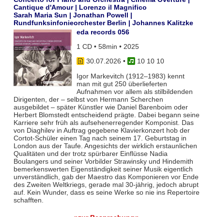
Cantique d'Amour | Lorenzo il Magnifico
Sarah Maria Sun | Jonathan Powell |
Rundfunksinfonieorchester Berlin | Johannes Kalitzke
eda records 056
1 CD • 58min • 2025
30.07.2026
•
10 10 10
Igor Markevitch (1912–1983) kennt
man mit gut 250 überlieferten
Aufnahmen vor allem als stilbildenden
Dirigenten, der – selbst von Hermann Scherchen
ausgebildet – später Künstler wie Daniel Barenboim oder
Herbert Blomstedt entscheidend prägte. Dabei begann seine
Karriere sehr früh als aufsehenerregender Komponist. Das
von Diaghilev in Auftrag gegebene Klavierkonzert hob der
Cortot-Schüler einen Tag nach seinem 17. Geburtstag in
London aus der Taufe. Angesichts der wirklich erstaunlichen
Qualitäten und der trotz spürbarer Einflüsse Nadia
Boulangers und seiner Vorbilder Strawinsky und Hindemith
bemerkenswerten Eigenständigkeit seiner Musik eigentlich
unverständlich, gab der Maestro das Komponieren vor Ende
des Zweiten Weltkriegs, gerade mal 30-jährig, jedoch abrupt
auf. Kein Wunder, dass es seine Werke so nie ins Repertoire
schafften.