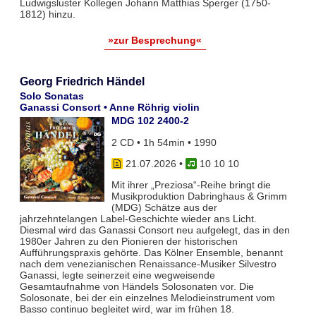
Ludwigsluster Kollegen Johann Matthias Sperger (1750-
1812) hinzu.
»zur Besprechung«
Georg Friedrich Händel
Solo Sonatas
Ganassi Consort • Anne Röhrig violin
MDG 102 2400-2
2 CD • 1h 54min • 1990
21.07.2026
•
10 10 10
Mit ihrer „Preziosa“-Reihe bringt die
Musikproduktion Dabringhaus & Grimm
(MDG) Schätze aus der
jahrzehntelangen Label-Geschichte wieder ans Licht.
Diesmal wird das Ganassi Consort neu aufgelegt, das in den
1980er Jahren zu den Pionieren der historischen
Aufführungspraxis gehörte. Das Kölner Ensemble, benannt
nach dem venezianischen Renaissance-Musiker Silvestro
Ganassi, legte seinerzeit eine wegweisende
Gesamtaufnahme von Händels Solosonaten vor. Die
Solosonate, bei der ein einzelnes Melodieinstrument vom
Basso continuo begleitet wird, war im frühen 18.