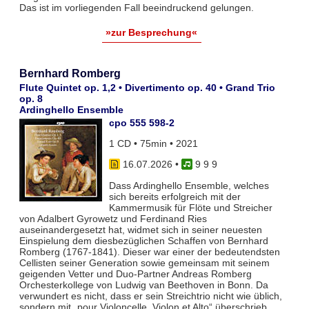
Das ist im vorliegenden Fall beeindruckend gelungen.
»zur Besprechung«
Bernhard Romberg
Flute Quintet op. 1,2 • Divertimento op. 40 • Grand Trio
op. 8
Ardinghello Ensemble
cpo 555 598-2
1 CD • 75min • 2021
16.07.2026
•
9 9 9
Dass Ardinghello Ensemble, welches
sich bereits erfolgreich mit der
Kammermusik für Flöte und Streicher
von Adalbert Gyrowetz und Ferdinand Ries
auseinandergesetzt hat, widmet sich in seiner neuesten
Einspielung dem diesbezüglichen Schaffen von Bernhard
Romberg (1767-1841). Dieser war einer der bedeutendsten
Cellisten seiner Generation sowie gemeinsam mit seinem
geigenden Vetter und Duo-Partner Andreas Romberg
Orchesterkollege von Ludwig van Beethoven in Bonn. Da
verwundert es nicht, dass er sein Streichtrio nicht wie üblich,
sondern mit „pour Violoncelle, Violon et Alto“ überschrieb.