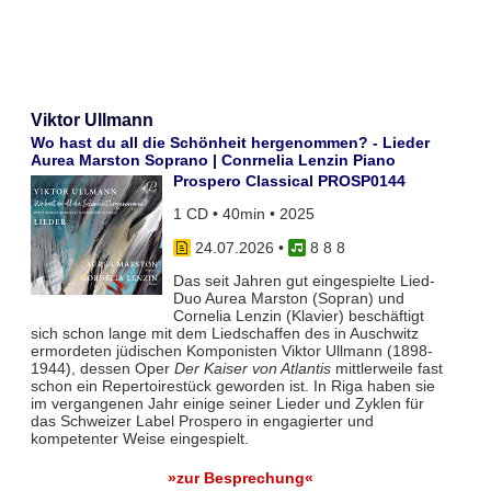
Viktor Ullmann
Wo hast du all die Schönheit hergenommen? - Lieder
Aurea Marston Soprano | Conrnelia Lenzin Piano
Prospero Classical PROSP0144
1 CD • 40min • 2025
24.07.2026
•
8 8 8
Das seit Jahren gut eingespielte Lied-
Duo Aurea Marston (Sopran) und
Cornelia Lenzin (Klavier) beschäftigt
sich schon lange mit dem Liedschaffen des in Auschwitz
ermordeten jüdischen Komponisten Viktor Ullmann (1898-
1944), dessen Oper
Der Kaiser von Atlantis
mittlerweile fast
schon ein Repertoirestück geworden ist. In Riga haben sie
im vergangenen Jahr einige seiner Lieder und Zyklen für
das Schweizer Label Prospero in engagierter und
kompetenter Weise eingespielt.
»zur Besprechung«