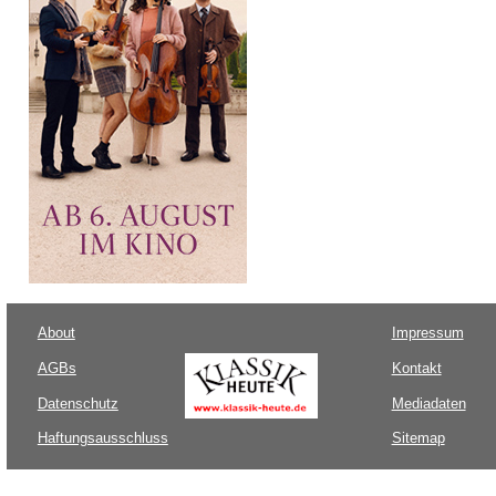
About
Impressum
AGBs
Kontakt
Datenschutz
Mediadaten
Haftungsausschluss
Sitemap