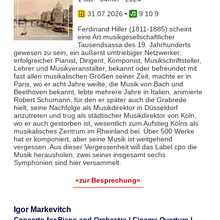
31.07.2026
•
9 10 9
Ferdinand Hiller (1811-1885) scheint
eine Art musikgesellschaftlicher
Tausendsassa des 19. Jahrhunderts
gewesen zu sein, ein äußerst umtriebiger Netzwerker:
erfolgreicher Pianist, Dirigent, Komponist, Musikschriftsteller,
Lehrer und Musikveranstalter, bekannt oder befreundet mit
fast allen musikalischen Größen seiner Zeit, machte er in
Paris, wo er acht Jahre weilte, die Musik von Bach und
Beethoven bekannt, lebte mehrere Jahre in Italien, animierte
Robert Schumann, für den er später auch die Grabrede
hielt, seine Nachfolge als Musikdirektor in Düsseldorf
anzutreten und trug als städtischer Musikdirektor von Köln,
wo er auch gestorben ist, wesentlich zum Aufstieg Kölns als
musikalisches Zentrum im Rheinland bei. Über 500 Werke
hat er komponiert, aber seine Musik ist weitgehend
vergessen. Aus dieser Vergessenheit will das Label cpo die
Musik herausholen, zwei seiner insgesamt sechs
Symphonien sind hier versammelt.
»zur Besprechung«
Igor Markevitch
Concerto for Piano and Orchestra | Cinema Overture |