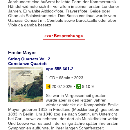
Jahrhundert eine äußerst beliebte Form der Kammermusik.
Händel widmete sich ihr vor allem in seinen ersten Londoner
Jahren. Er wählte Altblockflöte, Traversflöte, Geige oder
Oboe als Soloinstrumente. Das Basso continuo wurde vom
Ganassi Consort mit Cembalo sowie Barockcello oder aber
Viola da gamba besetzt.
»zur Besprechung«
Emilie Mayer
String Quartets Vol. 2
Constanze Quartett
cpo 555 601-2
1 CD • 68min • 2023
20.07.2026
•
9 10 9
Sie war in Vergessenheit geraten,
wurde aber in den letzten Jahren
wieder entdeckt: die Komponistin Emilie
Mayer, geboren 1812 in Friedland (Mecklenburg), gestorben
1883 in Berlin. Um 1840 zog sie nach Stettin, um Unterricht
bei Carl Loewe zu nehmen, der dort als Musikdirektor wirkte.
Und Loewe war es auch, der einige Jahre später ihre ersten
Symphonien aufführte. In ihrer langen Schaffenszeit