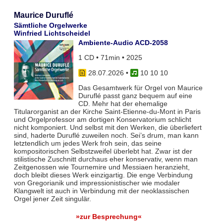
Maurice Duruflé
Sämtliche Orgelwerke
Winfried Lichtscheidel
Ambiente-Audio ACD-2058
1 CD • 71min • 2025
28.07.2026
•
10 10 10
Das Gesamtwerk für Orgel von Maurice
Duruflé passt ganz bequem auf eine
CD. Mehr hat der ehemalige
Titularorganist an der Kirche Saint-Etienne-du-Mont in Paris
und Orgelprofessor am dortigen Konservatorium schlicht
nicht komponiert. Und selbst mit den Werken, die überliefert
sind, haderte Duruflé zuweilen noch. Sei’s drum, man kann
letztendlich um jedes Werk froh sein, das seine
kompositorischen Selbstzweifel überlebt hat. Zwar ist der
stilistische Zuschnitt durchaus eher konservativ, wenn man
Zeitgenossen wie Tournemire und Messiaen heranzieht,
doch bleibt dieses Werk einzigartig. Die enge Verbindung
von Gregorianik und impressionistischer wie modaler
Klangwelt ist auch in Verbindung mit der neoklassischen
Orgel jener Zeit singulär.
»zur Besprechung«