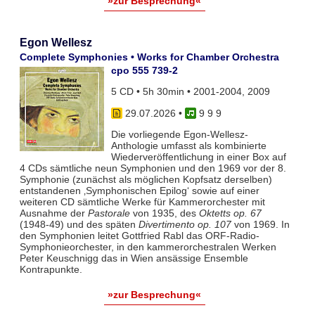
»zur Besprechung«
Egon Wellesz
Complete Symphonies • Works for Chamber Orchestra
cpo 555 739-2
5 CD • 5h 30min • 2001-2004, 2009
29.07.2026
•
9 9 9
Die vorliegende Egon-Wellesz-
Anthologie umfasst als kombinierte
Wiederveröffentlichung in einer Box auf
4 CDs sämtliche neun Symphonien und den 1969 vor der 8.
Symphonie (zunächst als möglichen Kopfsatz derselben)
entstandenen ‚Symphonischen Epilog‘ sowie auf einer
weiteren CD sämtliche Werke für Kammerorchester mit
Ausnahme der
Pastorale
von 1935, des
Oktetts op. 67
(1948-49) und des späten
Divertimento op. 107
von 1969. In
den Symphonien leitet Gottfried Rabl das ORF-Radio-
Symphonieorchester, in den kammerorchestralen Werken
Peter Keuschnigg das in Wien ansässige Ensemble
Kontrapunkte.
»zur Besprechung«