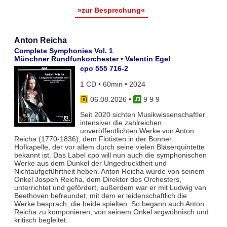
»zur Besprechung«
Anton Reicha
Complete Symphonies Vol. 1
Münchner Rundfunkorchester • Valentin Egel
cpo 555 716-2
1 CD • 60min • 2024
06.08.2026
•
9 9 9
Seit 2020 sichten Musikwissenschaftler
intensiver die zahlreichen
unveröffentlichten Werke von Anton
Reicha (1770-1836), dem Flötisten in der Bonner
Hofkapelle, der vor allem durch seine vielen Bläserquintette
bekannt ist. Das Label cpo will nun auch die symphonischen
Werke aus dem Dunkel der Ungedrucktheit und
Nichtaufgeführtheit heben. Anton Reicha wurde von seinem
Onkel Jospeh Reicha, dem Direktor des Orchesters,
unterrichtet und gefördert, außerdem war er mit Ludwig van
Beethoven befreundet, mit dem er leidenschaftlich die
Werke besprach, die beide spielten. So begann auch Anton
Reicha zu komponieren, von seinem Onkel argwöhnisch und
kritisch begleitet.