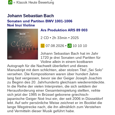
= Klassik Heute Bewertung
Johann Sebastian Bach
Sonaten und Partiten BWV 1001-1006
Noé Inui Violine
Ars Produktion ARS 89 003
2 CD • 2h 33min • 2025
07.08.2026
•
10 10 10
Johann Sebastian Bach hat im Jahr
1720 je drei Sonaten und Partiten für
Violine allein in einem kostbaren
Autograph für die Nachwelt überliefert und dieses
Manuskript mit dem schlichten, aber stolzen Titel „Sei Solo“
versehen. Die Kompositionen waren über hundert Jahre
lang fast vergessen, bevor sie der Geiger Joseph Joachim
zu Beginn des 20. Jahrhunderts gleichsam wiederentdeckte.
In die Reihe der vielen Interpreten, die sich seitdem der
Herausforderung einer Gesamteinspielung stellten, reihte
sich jetzt der 1985 in Brüssel geborene griechisch-
japanische Geiger Noé Inui ein, der seit 2006 in Düsseldorf
lebt. Auf sehr persönliche Weise zeichnet er im Booklet die
lange Wegstrecke nach, die ihn allmählich zum Verstehen
und Vermitteln dieser Musik geführt habe.