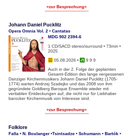
»zur Besprechung«
Johann Daniel Pucklitz
Opera Omnia Vol. 2 • Cantatas
MDG 902 2394-6
1 CD/SACD stereo/surround • 73min •
2025
05.08.2026
•
9 9 9
Auch in der 2. Folge der geplamten
Gesamt-Edition des lange vergessenen
Danziger Kirchenmusikers Johann Daniel Pucklitz (1705-
1774) warten Andrzej Szadejko und das 2008 von ihm
gegründete Goldberg Baroque Ensemble wieder mit
veritablen Entdeckungen auf, die nicht nur für Liebhaber
barocker Kirchenmusik von Interesse sind.
»zur Besprechung«
Folklore
Falla • N. Boulanger •Tsintsadze • Schumann • Bartók •