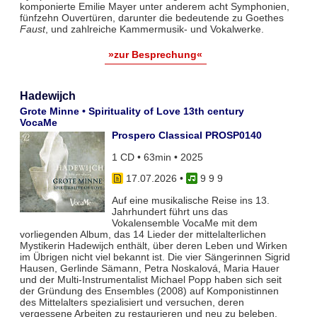
komponierte Emilie Mayer unter anderem acht Symphonien,
fünfzehn Ouvertüren, darunter die bedeutende zu Goethes
Faust
, und zahlreiche Kammermusik- und Vokalwerke.
»zur Besprechung«
Hadewijch
Grote Minne • Spirituality of Love 13th century
VocaMe
Prospero Classical PROSP0140
1 CD • 63min • 2025
17.07.2026
•
9 9 9
Auf eine musikalische Reise ins 13.
Jahrhundert führt uns das
Vokalensemble VocaMe mit dem
vorliegenden Album, das 14 Lieder der mittelalterlichen
Mystikerin Hadewijch enthält, über deren Leben und Wirken
im Übrigen nicht viel bekannt ist. Die vier Sängerinnen Sigrid
Hausen, Gerlinde Sämann, Petra Noskalová, Maria Hauer
und der Multi-Instrumentalist Michael Popp haben sich seit
der Gründung des Ensembles (2008) auf Komponistinnen
des Mittelalters spezialisiert und versuchen, deren
vergessene Arbeiten zu restaurieren und neu zu beleben.