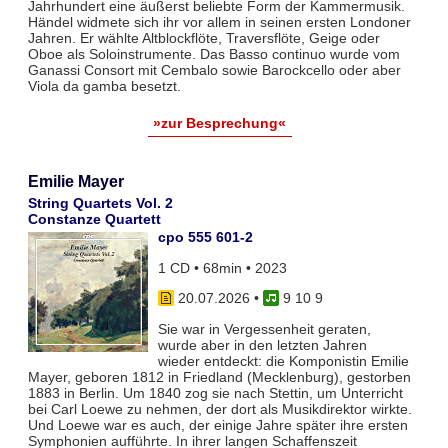
Jahrhundert eine äußerst beliebte Form der Kammermusik.
Händel widmete sich ihr vor allem in seinen ersten Londoner
Jahren. Er wählte Altblockflöte, Traversflöte, Geige oder
Oboe als Soloinstrumente. Das Basso continuo wurde vom
Ganassi Consort mit Cembalo sowie Barockcello oder aber
Viola da gamba besetzt.
»zur Besprechung«
Emilie Mayer
String Quartets Vol. 2
Constanze Quartett
cpo 555 601-2
1 CD • 68min • 2023
20.07.2026
•
9 10 9
Sie war in Vergessenheit geraten,
wurde aber in den letzten Jahren
wieder entdeckt: die Komponistin Emilie
Mayer, geboren 1812 in Friedland (Mecklenburg), gestorben
1883 in Berlin. Um 1840 zog sie nach Stettin, um Unterricht
bei Carl Loewe zu nehmen, der dort als Musikdirektor wirkte.
Und Loewe war es auch, der einige Jahre später ihre ersten
Symphonien aufführte. In ihrer langen Schaffenszeit