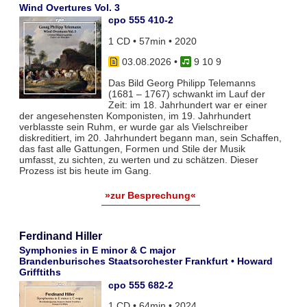
Wind Overtures Vol. 3
cpo 555 410-2
1 CD • 57min • 2020
03.08.2026
•
9 10 9
Das Bild Georg Philipp Telemanns
(1681 – 1767) schwankt im Lauf der
Zeit: im 18. Jahrhundert war er einer
der angesehensten Komponisten, im 19. Jahrhundert
verblasste sein Ruhm, er wurde gar als Vielschreiber
diskreditiert, im 20. Jahrhundert begann man, sein Schaffen,
das fast alle Gattungen, Formen und Stile der Musik
umfasst, zu sichten, zu werten und zu schätzen. Dieser
Prozess ist bis heute im Gang.
»zur Besprechung«
Ferdinand Hiller
Symphonies in E minor & C major
Brandenburisches Staatsorchester Frankfurt • Howard
Grifftiths
cpo 555 682-2
1 CD • 64min • 2024