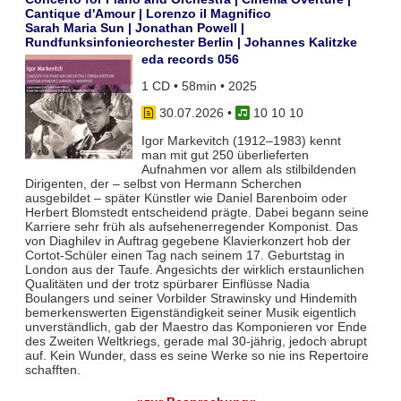
Cantique d'Amour | Lorenzo il Magnifico
Sarah Maria Sun | Jonathan Powell |
Rundfunksinfonieorchester Berlin | Johannes Kalitzke
eda records 056
1 CD • 58min • 2025
30.07.2026
•
10 10 10
Igor Markevitch (1912–1983) kennt
man mit gut 250 überlieferten
Aufnahmen vor allem als stilbildenden
Dirigenten, der – selbst von Hermann Scherchen
ausgebildet – später Künstler wie Daniel Barenboim oder
Herbert Blomstedt entscheidend prägte. Dabei begann seine
Karriere sehr früh als aufsehenerregender Komponist. Das
von Diaghilev in Auftrag gegebene Klavierkonzert hob der
Cortot-Schüler einen Tag nach seinem 17. Geburtstag in
London aus der Taufe. Angesichts der wirklich erstaunlichen
Qualitäten und der trotz spürbarer Einflüsse Nadia
Boulangers und seiner Vorbilder Strawinsky und Hindemith
bemerkenswerten Eigenständigkeit seiner Musik eigentlich
unverständlich, gab der Maestro das Komponieren vor Ende
des Zweiten Weltkriegs, gerade mal 30-jährig, jedoch abrupt
auf. Kein Wunder, dass es seine Werke so nie ins Repertoire
schafften.