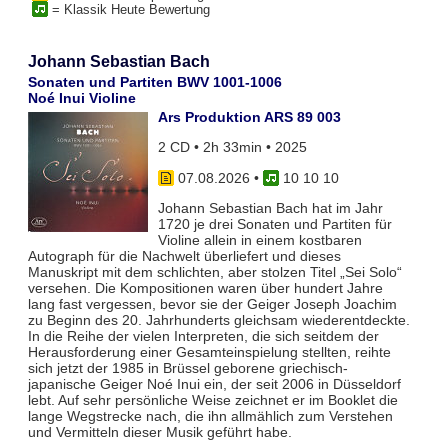
= Klassik Heute Bewertung
Johann Sebastian Bach
Sonaten und Partiten BWV 1001-1006
Noé Inui Violine
Ars Produktion ARS 89 003
2 CD • 2h 33min • 2025
07.08.2026
•
10 10 10
Johann Sebastian Bach hat im Jahr
1720 je drei Sonaten und Partiten für
Violine allein in einem kostbaren
Autograph für die Nachwelt überliefert und dieses
Manuskript mit dem schlichten, aber stolzen Titel „Sei Solo“
versehen. Die Kompositionen waren über hundert Jahre
lang fast vergessen, bevor sie der Geiger Joseph Joachim
zu Beginn des 20. Jahrhunderts gleichsam wiederentdeckte.
In die Reihe der vielen Interpreten, die sich seitdem der
Herausforderung einer Gesamteinspielung stellten, reihte
sich jetzt der 1985 in Brüssel geborene griechisch-
japanische Geiger Noé Inui ein, der seit 2006 in Düsseldorf
lebt. Auf sehr persönliche Weise zeichnet er im Booklet die
lange Wegstrecke nach, die ihn allmählich zum Verstehen
und Vermitteln dieser Musik geführt habe.