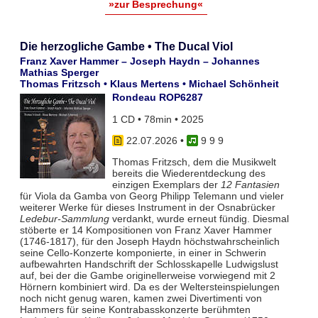
»zur Besprechung«
Die herzogliche Gambe • The Ducal Viol
Franz Xaver Hammer – Joseph Haydn – Johannes
Mathias Sperger
Thomas Fritzsch • Klaus Mertens • Michael Schönheit
Rondeau ROP6287
1 CD • 78min • 2025
22.07.2026
•
9 9 9
Thomas Fritzsch, dem die Musikwelt
bereits die Wiederentdeckung des
einzigen Exemplars der
12 Fantasien
für Viola da Gamba von Georg Philipp Telemann und vieler
weiterer Werke für dieses Instrument in der Osnabrücker
Ledebur-Sammlung
verdankt, wurde erneut fündig. Diesmal
stöberte er 14 Kompositionen von Franz Xaver Hammer
(1746-1817), für den Joseph Haydn höchstwahrscheinlich
seine Cello-Konzerte komponierte, in einer in Schwerin
aufbewahrten Handschrift der Schlosskapelle Ludwigslust
auf, bei der die Gambe originellerweise vorwiegend mit 2
Hörnern kombiniert wird. Da es der Weltersteinspielungen
noch nicht genug waren, kamen zwei Divertimenti von
Hammers für seine Kontrabasskonzerte berühmten