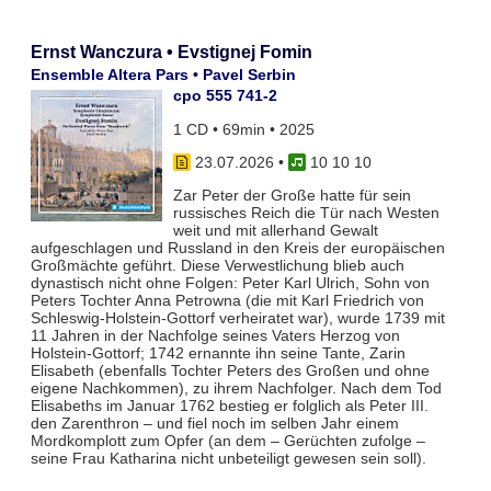
Ernst Wanczura • Evstignej Fomin
Ensemble Altera Pars • Pavel Serbin
cpo 555 741-2
1 CD • 69min • 2025
23.07.2026
•
10 10 10
Zar Peter der Große hatte für sein
russisches Reich die Tür nach Westen
weit und mit allerhand Gewalt
aufgeschlagen und Russland in den Kreis der europäischen
Großmächte geführt. Diese Verwestlichung blieb auch
dynastisch nicht ohne Folgen: Peter Karl Ulrich, Sohn von
Peters Tochter Anna Petrowna (die mit Karl Friedrich von
Schleswig-Holstein-Gottorf verheiratet war), wurde 1739 mit
11 Jahren in der Nachfolge seines Vaters Herzog von
Holstein-Gottorf; 1742 ernannte ihn seine Tante, Zarin
Elisabeth (ebenfalls Tochter Peters des Großen und ohne
eigene Nachkommen), zu ihrem Nachfolger. Nach dem Tod
Elisabeths im Januar 1762 bestieg er folglich als Peter III.
den Zarenthron – und fiel noch im selben Jahr einem
Mordkomplott zum Opfer (an dem – Gerüchten zufolge –
seine Frau Katharina nicht unbeteiligt gewesen sein soll).