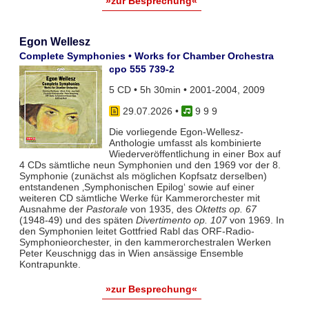
»zur Besprechung«
Egon Wellesz
Complete Symphonies • Works for Chamber Orchestra
cpo 555 739-2
5 CD • 5h 30min • 2001-2004, 2009
29.07.2026
•
9 9 9
Die vorliegende Egon-Wellesz-
Anthologie umfasst als kombinierte
Wiederveröffentlichung in einer Box auf
4 CDs sämtliche neun Symphonien und den 1969 vor der 8.
Symphonie (zunächst als möglichen Kopfsatz derselben)
entstandenen ‚Symphonischen Epilog‘ sowie auf einer
weiteren CD sämtliche Werke für Kammerorchester mit
Ausnahme der
Pastorale
von 1935, des
Oktetts op. 67
(1948-49) und des späten
Divertimento op. 107
von 1969. In
den Symphonien leitet Gottfried Rabl das ORF-Radio-
Symphonieorchester, in den kammerorchestralen Werken
Peter Keuschnigg das in Wien ansässige Ensemble
Kontrapunkte.
»zur Besprechung«