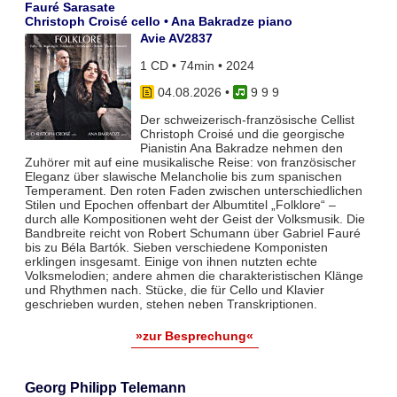
Fauré Sarasate
Christoph Croisé cello • Ana Bakradze piano
Avie AV2837
1 CD • 74min • 2024
04.08.2026
•
9 9 9
Der schweizerisch-französische Cellist
Christoph Croisé und die georgische
Pianistin Ana Bakradze nehmen den
Zuhörer mit auf eine musikalische Reise: von französischer
Eleganz über slawische Melancholie bis zum spanischen
Temperament. Den roten Faden zwischen unterschiedlichen
Stilen und Epochen offenbart der Albumtitel „Folklore“ –
durch alle Kompositionen weht der Geist der Volksmusik. Die
Bandbreite reicht von Robert Schumann über Gabriel Fauré
bis zu Béla Bartók. Sieben verschiedene Komponisten
erklingen insgesamt. Einige von ihnen nutzten echte
Volksmelodien; andere ahmen die charakteristischen Klänge
und Rhythmen nach. Stücke, die für Cello und Klavier
geschrieben wurden, stehen neben Transkriptionen.
»zur Besprechung«
Georg Philipp Telemann