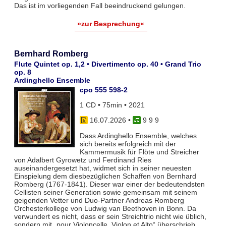
Das ist im vorliegenden Fall beeindruckend gelungen.
»zur Besprechung«
Bernhard Romberg
Flute Quintet op. 1,2 • Divertimento op. 40 • Grand Trio
op. 8
Ardinghello Ensemble
cpo 555 598-2
1 CD • 75min • 2021
16.07.2026
•
9 9 9
Dass Ardinghello Ensemble, welches
sich bereits erfolgreich mit der
Kammermusik für Flöte und Streicher
von Adalbert Gyrowetz und Ferdinand Ries
auseinandergesetzt hat, widmet sich in seiner neuesten
Einspielung dem diesbezüglichen Schaffen von Bernhard
Romberg (1767-1841). Dieser war einer der bedeutendsten
Cellisten seiner Generation sowie gemeinsam mit seinem
geigenden Vetter und Duo-Partner Andreas Romberg
Orchesterkollege von Ludwig van Beethoven in Bonn. Da
verwundert es nicht, dass er sein Streichtrio nicht wie üblich,
sondern mit „pour Violoncelle, Violon et Alto“ überschrieb.