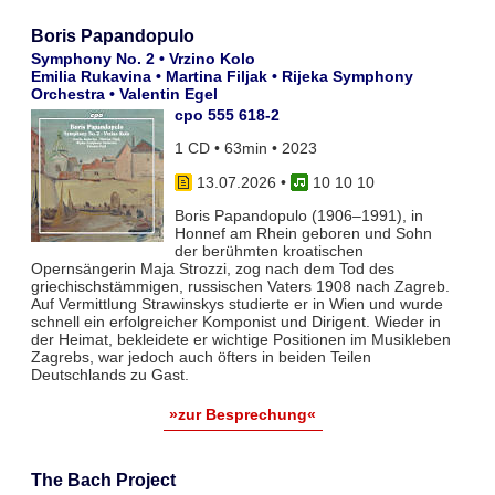
Boris Papandopulo
Symphony No. 2 • Vrzino Kolo
Emilia Rukavina • Martina Filjak • Rijeka Symphony
Orchestra • Valentin Egel
cpo 555 618-2
1 CD • 63min • 2023
13.07.2026
•
10 10 10
Boris Papandopulo (1906–1991), in
Honnef am Rhein geboren und Sohn
der berühmten kroatischen
Opernsängerin Maja Strozzi, zog nach dem Tod des
griechischstämmigen, russischen Vaters 1908 nach Zagreb.
Auf Vermittlung Strawinskys studierte er in Wien und wurde
schnell ein erfolgreicher Komponist und Dirigent. Wieder in
der Heimat, bekleidete er wichtige Positionen im Musikleben
Zagrebs, war jedoch auch öfters in beiden Teilen
Deutschlands zu Gast.
»zur Besprechung«
The Bach Project