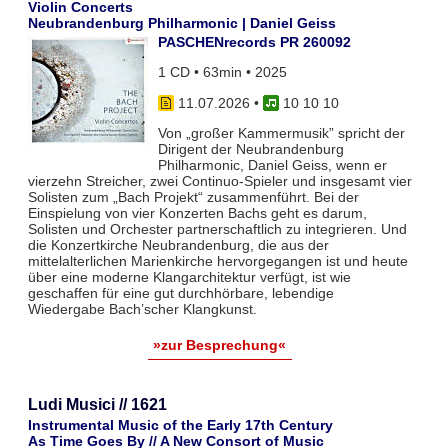
Violin Concerts
Neubrandenburg Philharmonic | Daniel Geiss
PASCHENrecords PR 260092
1 CD • 63min • 2025
11.07.2026
•
10 10 10
Von „großer Kammermusik” spricht der
Dirigent der Neubrandenburg
Philharmonic, Daniel Geiss, wenn er
vierzehn Streicher, zwei Continuo-Spieler und insgesamt vier
Solisten zum „Bach Projekt“ zusammenführt. Bei der
Einspielung von vier Konzerten Bachs geht es darum,
Solisten und Orchester partnerschaftlich zu integrieren. Und
die Konzertkirche Neubrandenburg, die aus der
mittelalterlichen Marienkirche hervorgegangen ist und heute
über eine moderne Klangarchitektur verfügt, ist wie
geschaffen für eine gut durchhörbare, lebendige
Wiedergabe Bach’scher Klangkunst.
»zur Besprechung«
Ludi Musici // 1621
Instrumental Music of the Early 17th Century
As Time Goes By // A New Consort of Music