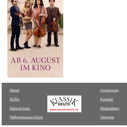
About
Impressum
AGBs
Kontakt
Datenschutz
Mediadaten
Haftungsausschluss
Sitemap