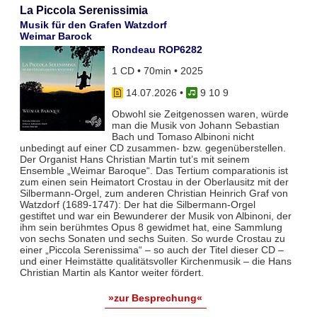
La Piccola Serenissimia
Musik für den Grafen Watzdorf
Weimar Barock
Rondeau ROP6282
1 CD • 70min • 2025
14.07.2026
•
9 10 9
Obwohl sie Zeitgenossen waren, würde
man die Musik von Johann Sebastian
Bach und Tomaso Albinoni nicht
unbedingt auf einer CD zusammen- bzw. gegenüberstellen.
Der Organist Hans Christian Martin tut’s mit seinem
Ensemble „Weimar Baroque“. Das Tertium comparationis ist
zum einen sein Heimatort Crostau in der Oberlausitz mit der
Silbermann-Orgel, zum anderen Christian Heinrich Graf von
Watzdorf (1689-1747): Der hat die Silbermann-Orgel
gestiftet und war ein Bewunderer der Musik von Albinoni, der
ihm sein berühmtes Opus 8 gewidmet hat, eine Sammlung
von sechs Sonaten und sechs Suiten. So wurde Crostau zu
einer „Piccola Serenissima“ – so auch der Titel dieser CD –
und einer Heimstätte qualitätsvoller Kirchenmusik – die Hans
Christian Martin als Kantor weiter fördert.
»zur Besprechung«