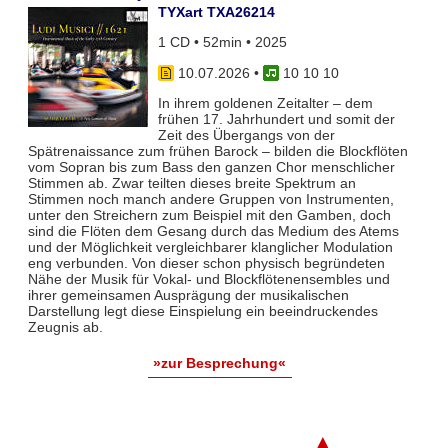
TYXart TXA26214
1 CD • 52min • 2025
10.07.2026
•
10 10 10
In ihrem goldenen Zeitalter – dem
frühen 17. Jahrhundert und somit der
Zeit des Übergangs von der
Spätrenaissance zum frühen Barock – bilden die Blockflöten
vom Sopran bis zum Bass den ganzen Chor menschlicher
Stimmen ab. Zwar teil­ten dieses breite Spektrum an
Stimmen noch manch andere Gruppen von Instrumenten,
unter den Streichern zum Bei­spiel mit den Gamben, doch
sind die Flöten dem Gesang durch das Medium des Atems
und der Möglichkeit vergleich­barer klanglicher Modulation
eng verbunden. Von dieser schon physisch begründeten
Nähe der Musik für Vokal- und Blockflö­tenensembles und
ihrer gemeinsamen Ausprägung der musikalischen
Darstellung legt diese Einspielung ein beeindruckendes
Zeugnis ab.
»zur Besprechung«
▲