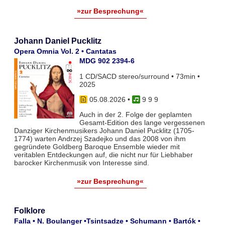
»zur Besprechung«
Johann Daniel Pucklitz
Opera Omnia Vol. 2 • Cantatas
MDG 902 2394-6
1 CD/SACD stereo/surround • 73min •
2025
05.08.2026
•
9 9 9
Auch in der 2. Folge der geplamten
Gesamt-Edition des lange vergessenen
Danziger Kirchenmusikers Johann Daniel Pucklitz (1705-
1774) warten Andrzej Szadejko und das 2008 von ihm
gegründete Goldberg Baroque Ensemble wieder mit
veritablen Entdeckungen auf, die nicht nur für Liebhaber
barocker Kirchenmusik von Interesse sind.
»zur Besprechung«
Folklore
Falla • N. Boulanger •Tsintsadze • Schumann • Bartók •