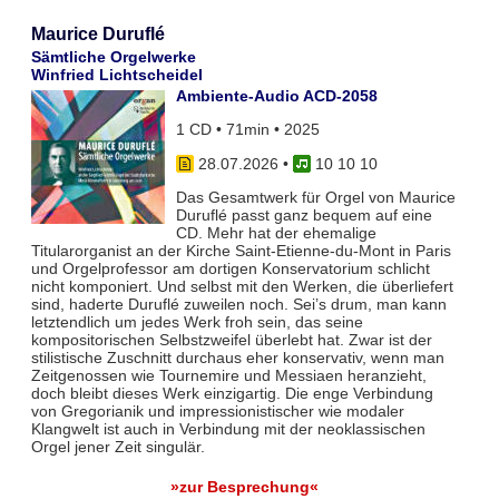
Maurice Duruflé
Sämtliche Orgelwerke
Winfried Lichtscheidel
Ambiente-Audio ACD-2058
1 CD • 71min • 2025
28.07.2026
•
10 10 10
Das Gesamtwerk für Orgel von Maurice
Duruflé passt ganz bequem auf eine
CD. Mehr hat der ehemalige
Titularorganist an der Kirche Saint-Etienne-du-Mont in Paris
und Orgelprofessor am dortigen Konservatorium schlicht
nicht komponiert. Und selbst mit den Werken, die überliefert
sind, haderte Duruflé zuweilen noch. Sei’s drum, man kann
letztendlich um jedes Werk froh sein, das seine
kompositorischen Selbstzweifel überlebt hat. Zwar ist der
stilistische Zuschnitt durchaus eher konservativ, wenn man
Zeitgenossen wie Tournemire und Messiaen heranzieht,
doch bleibt dieses Werk einzigartig. Die enge Verbindung
von Gregorianik und impressionistischer wie modaler
Klangwelt ist auch in Verbindung mit der neoklassischen
Orgel jener Zeit singulär.
»zur Besprechung«