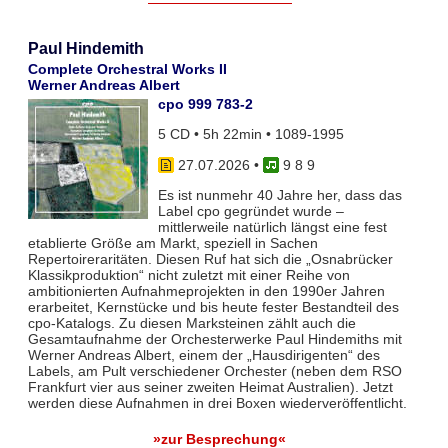
Paul Hindemith
Complete Orchestral Works II
Werner Andreas Albert
cpo 999 783-2
5 CD • 5h 22min • 1089-1995
27.07.2026
•
9 8 9
Es ist nunmehr 40 Jahre her, dass das
Label cpo gegründet wurde –
mittlerweile natürlich längst eine fest
etablierte Größe am Markt, speziell in Sachen
Repertoireraritäten. Diesen Ruf hat sich die „Osnabrücker
Klassikproduktion“ nicht zuletzt mit einer Reihe von
ambitionierten Aufnahmeprojekten in den 1990er Jahren
erarbeitet, Kernstücke und bis heute fester Bestandteil des
cpo-Katalogs. Zu diesen Marksteinen zählt auch die
Gesamtaufnahme der Orchesterwerke Paul Hindemiths mit
Werner Andreas Albert, einem der „Hausdirigenten“ des
Labels, am Pult verschiedener Orchester (neben dem RSO
Frankfurt vier aus seiner zweiten Heimat Australien). Jetzt
werden diese Aufnahmen in drei Boxen wiederveröffentlicht.
»zur Besprechung«