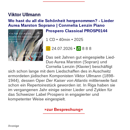
Viktor Ullmann
Wo hast du all die Schönheit hergenommen? - Lieder
Aurea Marston Soprano | Conrnelia Lenzin Piano
Prospero Classical PROSP0144
1 CD • 40min • 2025
24.07.2026
•
8 8 8
Das seit Jahren gut eingespielte Lied-
Duo Aurea Marston (Sopran) und
Cornelia Lenzin (Klavier) beschäftigt
sich schon lange mit dem Liedschaffen des in Auschwitz
ermordeten jüdischen Komponisten Viktor Ullmann (1898-
1944), dessen Oper
Der Kaiser von Atlantis
mittlerweile fast
schon ein Repertoirestück geworden ist. In Riga haben sie
im vergangenen Jahr einige seiner Lieder und Zyklen für
das Schweizer Label Prospero in engagierter und
kompetenter Weise eingespielt.
»zur Besprechung«
Anzeige