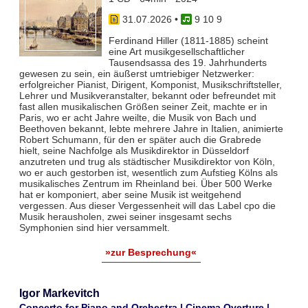
31.07.2026
•
9 10 9
Ferdinand Hiller (1811-1885) scheint
eine Art musikgesellschaftlicher
Tausendsassa des 19. Jahrhunderts
gewesen zu sein, ein äußerst umtriebiger Netzwerker:
erfolgreicher Pianist, Dirigent, Komponist, Musikschriftsteller,
Lehrer und Musikveranstalter, bekannt oder befreundet mit
fast allen musikalischen Größen seiner Zeit, machte er in
Paris, wo er acht Jahre weilte, die Musik von Bach und
Beethoven bekannt, lebte mehrere Jahre in Italien, animierte
Robert Schumann, für den er später auch die Grabrede
hielt, seine Nachfolge als Musikdirektor in Düsseldorf
anzutreten und trug als städtischer Musikdirektor von Köln,
wo er auch gestorben ist, wesentlich zum Aufstieg Kölns als
musikalisches Zentrum im Rheinland bei. Über 500 Werke
hat er komponiert, aber seine Musik ist weitgehend
vergessen. Aus dieser Vergessenheit will das Label cpo die
Musik herausholen, zwei seiner insgesamt sechs
Symphonien sind hier versammelt.
»zur Besprechung«
Igor Markevitch
Concerto for Piano and Orchestra | Cinema Overture |