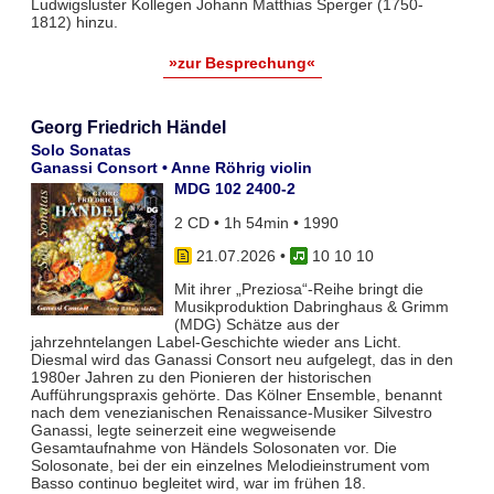
Ludwigsluster Kollegen Johann Matthias Sperger (1750-
1812) hinzu.
»zur Besprechung«
Georg Friedrich Händel
Solo Sonatas
Ganassi Consort • Anne Röhrig violin
MDG 102 2400-2
2 CD • 1h 54min • 1990
21.07.2026
•
10 10 10
Mit ihrer „Preziosa“-Reihe bringt die
Musikproduktion Dabringhaus & Grimm
(MDG) Schätze aus der
jahrzehntelangen Label-Geschichte wieder ans Licht.
Diesmal wird das Ganassi Consort neu aufgelegt, das in den
1980er Jahren zu den Pionieren der historischen
Aufführungspraxis gehörte. Das Kölner Ensemble, benannt
nach dem venezianischen Renaissance-Musiker Silvestro
Ganassi, legte seinerzeit eine wegweisende
Gesamtaufnahme von Händels Solosonaten vor. Die
Solosonate, bei der ein einzelnes Melodieinstrument vom
Basso continuo begleitet wird, war im frühen 18.