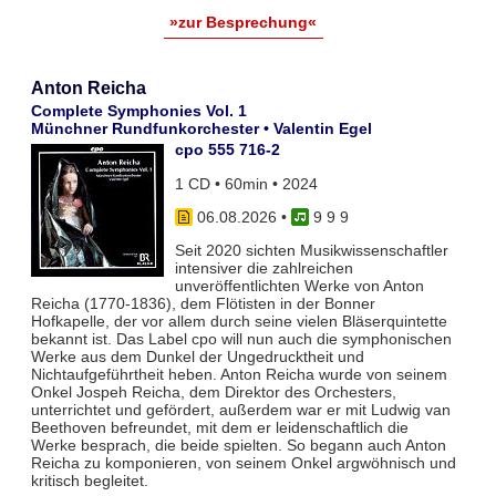
»zur Besprechung«
Anton Reicha
Complete Symphonies Vol. 1
Münchner Rundfunkorchester • Valentin Egel
cpo 555 716-2
1 CD • 60min • 2024
06.08.2026
•
9 9 9
Seit 2020 sichten Musikwissenschaftler
intensiver die zahlreichen
unveröffentlichten Werke von Anton
Reicha (1770-1836), dem Flötisten in der Bonner
Hofkapelle, der vor allem durch seine vielen Bläserquintette
bekannt ist. Das Label cpo will nun auch die symphonischen
Werke aus dem Dunkel der Ungedrucktheit und
Nichtaufgeführtheit heben. Anton Reicha wurde von seinem
Onkel Jospeh Reicha, dem Direktor des Orchesters,
unterrichtet und gefördert, außerdem war er mit Ludwig van
Beethoven befreundet, mit dem er leidenschaftlich die
Werke besprach, die beide spielten. So begann auch Anton
Reicha zu komponieren, von seinem Onkel argwöhnisch und
kritisch begleitet.