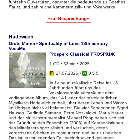
fünfzehn Ouvertüren, darunter die bedeutende zu Goethes
Faust
, und zahlreiche Kammermusik- und Vokalwerke.
»zur Besprechung«
Hadewijch
Grote Minne • Spirituality of Love 13th century
VocaMe
Prospero Classical PROSP0140
1 CD • 63min • 2025
17.07.2026
•
9 9 9
Auf eine musikalische Reise ins 13.
Jahrhundert führt uns das
Vokalensemble VocaMe mit dem
vorliegenden Album, das 14 Lieder der mittelalterlichen
Mystikerin Hadewijch enthält, über deren Leben und Wirken
im Übrigen nicht viel bekannt ist. Die vier Sängerinnen Sigrid
Hausen, Gerlinde Sämann, Petra Noskalová, Maria Hauer
und der Multi-Instrumentalist Michael Popp haben sich seit
der Gründung des Ensembles (2008) auf Komponistinnen
des Mittelalters spezialisiert und versuchen, deren
vergessene Arbeiten zu restaurieren und neu zu beleben.
Das ist im vorliegenden Fall beeindruckend gelungen.