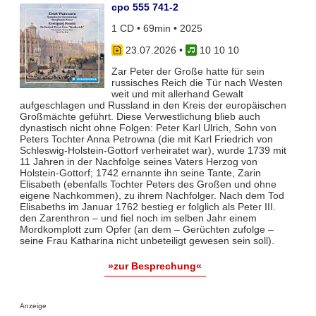
cpo 555 741-2
1 CD • 69min • 2025
23.07.2026
•
10 10 10
Zar Peter der Große hatte für sein
russisches Reich die Tür nach Westen
weit und mit allerhand Gewalt
aufgeschlagen und Russland in den Kreis der europäischen
Großmächte geführt. Diese Verwestlichung blieb auch
dynastisch nicht ohne Folgen: Peter Karl Ulrich, Sohn von
Peters Tochter Anna Petrowna (die mit Karl Friedrich von
Schleswig-Holstein-Gottorf verheiratet war), wurde 1739 mit
11 Jahren in der Nachfolge seines Vaters Herzog von
Holstein-Gottorf; 1742 ernannte ihn seine Tante, Zarin
Elisabeth (ebenfalls Tochter Peters des Großen und ohne
eigene Nachkommen), zu ihrem Nachfolger. Nach dem Tod
Elisabeths im Januar 1762 bestieg er folglich als Peter III.
den Zarenthron – und fiel noch im selben Jahr einem
Mordkomplott zum Opfer (an dem – Gerüchten zufolge –
seine Frau Katharina nicht unbeteiligt gewesen sein soll).
»zur Besprechung«
Anzeige