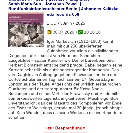
Sarah Maria Sun | Jonathan Powell |
Rundfunksinfonieorchester Berlin | Johannes Kalitzke
eda records 056
1 CD • 58min • 2025
30.07.2026
•
10 10 10
Igor Markevitch (1912–1983) kennt
man mit gut 250 überlieferten
Aufnahmen vor allem als stilbildenden
Dirigenten, der – selbst von Hermann Scherchen
ausgebildet – später Künstler wie Daniel Barenboim oder
Herbert Blomstedt entscheidend prägte. Dabei begann seine
Karriere sehr früh als aufsehenerregender Komponist. Das
von Diaghilev in Auftrag gegebene Klavierkonzert hob der
Cortot-Schüler einen Tag nach seinem 17. Geburtstag in
London aus der Taufe. Angesichts der wirklich erstaunlichen
Qualitäten und der trotz spürbarer Einflüsse Nadia
Boulangers und seiner Vorbilder Strawinsky und Hindemith
bemerkenswerten Eigenständigkeit seiner Musik eigentlich
unverständlich, gab der Maestro das Komponieren vor Ende
des Zweiten Weltkriegs, gerade mal 30-jährig, jedoch abrupt
auf. Kein Wunder, dass es seine Werke so nie ins Repertoire
schafften.
»zur Besprechung«