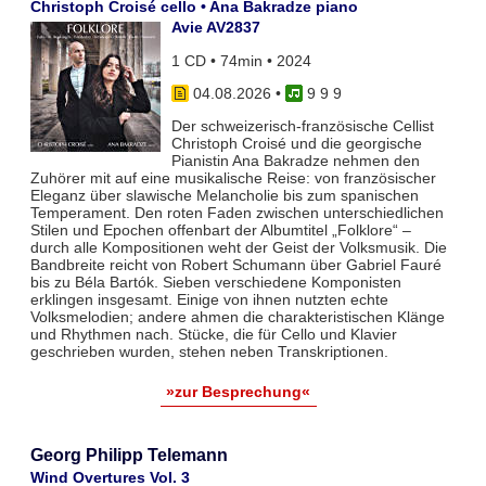
Christoph Croisé cello • Ana Bakradze piano
Avie AV2837
1 CD • 74min • 2024
04.08.2026
•
9 9 9
Der schweizerisch-französische Cellist
Christoph Croisé und die georgische
Pianistin Ana Bakradze nehmen den
Zuhörer mit auf eine musikalische Reise: von französischer
Eleganz über slawische Melancholie bis zum spanischen
Temperament. Den roten Faden zwischen unterschiedlichen
Stilen und Epochen offenbart der Albumtitel „Folklore“ –
durch alle Kompositionen weht der Geist der Volksmusik. Die
Bandbreite reicht von Robert Schumann über Gabriel Fauré
bis zu Béla Bartók. Sieben verschiedene Komponisten
erklingen insgesamt. Einige von ihnen nutzten echte
Volksmelodien; andere ahmen die charakteristischen Klänge
und Rhythmen nach. Stücke, die für Cello und Klavier
geschrieben wurden, stehen neben Transkriptionen.
»zur Besprechung«
Georg Philipp Telemann
Wind Overtures Vol. 3