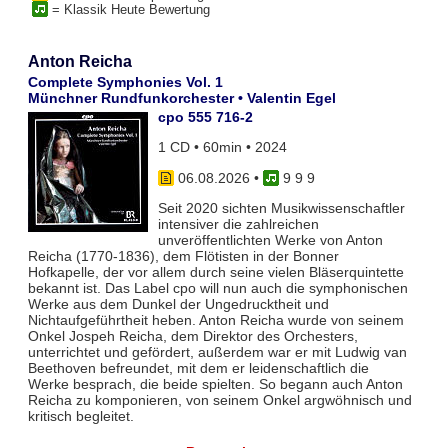
= Klassik Heute Bewertung
Anton Reicha
Complete Symphonies Vol. 1
Münchner Rundfunkorchester • Valentin Egel
cpo 555 716-2
1 CD • 60min • 2024
06.08.2026
•
9 9 9
Seit 2020 sichten Musikwissenschaftler
intensiver die zahlreichen
unveröffentlichten Werke von Anton
Reicha (1770-1836), dem Flötisten in der Bonner
Hofkapelle, der vor allem durch seine vielen Bläserquintette
bekannt ist. Das Label cpo will nun auch die symphonischen
Werke aus dem Dunkel der Ungedrucktheit und
Nichtaufgeführtheit heben. Anton Reicha wurde von seinem
Onkel Jospeh Reicha, dem Direktor des Orchesters,
unterrichtet und gefördert, außerdem war er mit Ludwig van
Beethoven befreundet, mit dem er leidenschaftlich die
Werke besprach, die beide spielten. So begann auch Anton
Reicha zu komponieren, von seinem Onkel argwöhnisch und
kritisch begleitet.