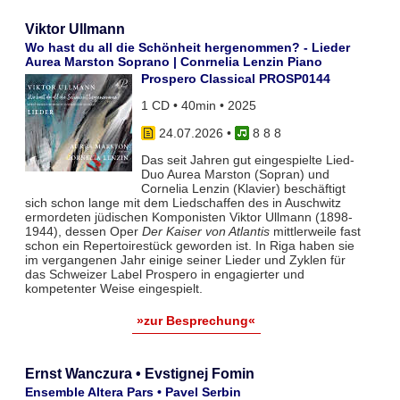
Viktor Ullmann
Wo hast du all die Schönheit hergenommen? - Lieder
Aurea Marston Soprano | Conrnelia Lenzin Piano
Prospero Classical PROSP0144
1 CD • 40min • 2025
24.07.2026
•
8 8 8
Das seit Jahren gut eingespielte Lied-
Duo Aurea Marston (Sopran) und
Cornelia Lenzin (Klavier) beschäftigt
sich schon lange mit dem Liedschaffen des in Auschwitz
ermordeten jüdischen Komponisten Viktor Ullmann (1898-
1944), dessen Oper
Der Kaiser von Atlantis
mittlerweile fast
schon ein Repertoirestück geworden ist. In Riga haben sie
im vergangenen Jahr einige seiner Lieder und Zyklen für
das Schweizer Label Prospero in engagierter und
kompetenter Weise eingespielt.
»zur Besprechung«
Ernst Wanczura • Evstignej Fomin
Ensemble Altera Pars • Pavel Serbin