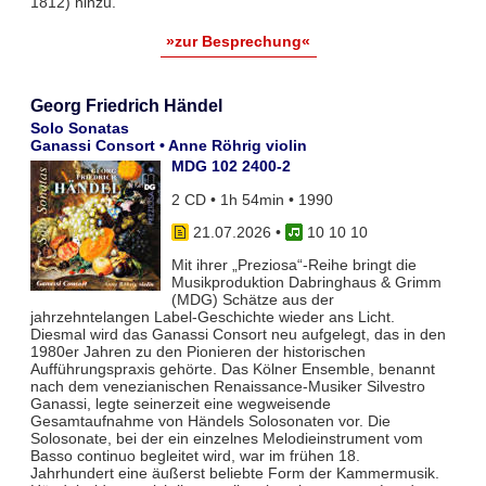
1812) hinzu.
»zur Besprechung«
Georg Friedrich Händel
Solo Sonatas
Ganassi Consort • Anne Röhrig violin
MDG 102 2400-2
2 CD • 1h 54min • 1990
21.07.2026
•
10 10 10
Mit ihrer „Preziosa“-Reihe bringt die
Musikproduktion Dabringhaus & Grimm
(MDG) Schätze aus der
jahrzehntelangen Label-Geschichte wieder ans Licht.
Diesmal wird das Ganassi Consort neu aufgelegt, das in den
1980er Jahren zu den Pionieren der historischen
Aufführungspraxis gehörte. Das Kölner Ensemble, benannt
nach dem venezianischen Renaissance-Musiker Silvestro
Ganassi, legte seinerzeit eine wegweisende
Gesamtaufnahme von Händels Solosonaten vor. Die
Solosonate, bei der ein einzelnes Melodieinstrument vom
Basso continuo begleitet wird, war im frühen 18.
Jahrhundert eine äußerst beliebte Form der Kammermusik.