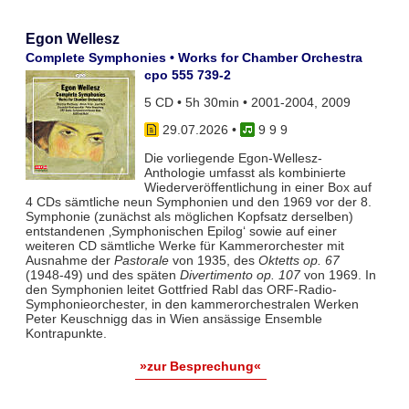
Egon Wellesz
Complete Symphonies • Works for Chamber Orchestra
cpo 555 739-2
5 CD • 5h 30min • 2001-2004, 2009
29.07.2026
•
9 9 9
Die vorliegende Egon-Wellesz-
Anthologie umfasst als kombinierte
Wiederveröffentlichung in einer Box auf
4 CDs sämtliche neun Symphonien und den 1969 vor der 8.
Symphonie (zunächst als möglichen Kopfsatz derselben)
entstandenen ‚Symphonischen Epilog‘ sowie auf einer
weiteren CD sämtliche Werke für Kammerorchester mit
Ausnahme der
Pastorale
von 1935, des
Oktetts op. 67
(1948-49) und des späten
Divertimento op. 107
von 1969. In
den Symphonien leitet Gottfried Rabl das ORF-Radio-
Symphonieorchester, in den kammerorchestralen Werken
Peter Keuschnigg das in Wien ansässige Ensemble
Kontrapunkte.
»zur Besprechung«