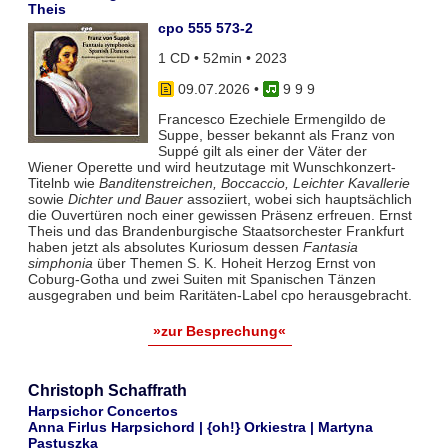
Theis
cpo 555 573-2
1 CD • 52min • 2023
09.07.2026
•
9 9 9
Francesco Ezechiele Ermengildo de
Suppe, besser bekannt als Franz von
Suppé gilt als einer der Väter der
Wiener Operette und wird heutzutage mit Wunschkonzert-
Titelnb wie
Banditenstreichen, Boccaccio, Leichter Kavallerie
sowie
Dichter und Bauer
assoziiert, wobei sich hauptsächlich
die Ouvertüren noch einer gewissen Präsenz erfreuen. Ernst
Theis und das Brandenburgische Staatsorchester Frankfurt
haben jetzt als absolutes Kuriosum dessen
Fantasia
simphonia
über Themen S. K. Hoheit Herzog Ernst von
Coburg-Gotha und zwei Suiten mit Spanischen Tänzen
ausgegraben und beim Raritäten-Label cpo herausgebracht.
»zur Besprechung«
Christoph Schaffrath
Harpsichor Concertos
Anna Firlus Harpsichord | {oh!} Orkiestra | Martyna
Pastuszka