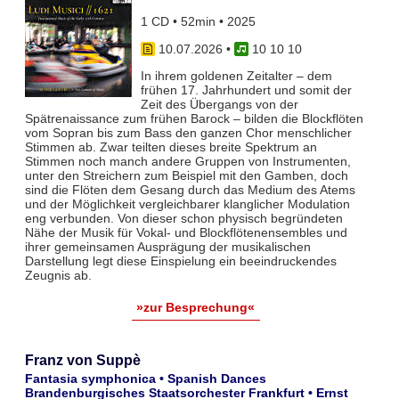
1 CD • 52min • 2025
10.07.2026
•
10 10 10
In ihrem goldenen Zeitalter – dem
frühen 17. Jahrhundert und somit der
Zeit des Übergangs von der
Spätrenaissance zum frühen Barock – bilden die Blockflöten
vom Sopran bis zum Bass den ganzen Chor menschlicher
Stimmen ab. Zwar teil­ten dieses breite Spektrum an
Stimmen noch manch andere Gruppen von Instrumenten,
unter den Streichern zum Bei­spiel mit den Gamben, doch
sind die Flöten dem Gesang durch das Medium des Atems
und der Möglichkeit vergleich­barer klanglicher Modulation
eng verbunden. Von dieser schon physisch begründeten
Nähe der Musik für Vokal- und Blockflö­tenensembles und
ihrer gemeinsamen Ausprägung der musikalischen
Darstellung legt diese Einspielung ein beeindruckendes
Zeugnis ab.
»zur Besprechung«
Franz von Suppè
Fantasia symphonica • Spanish Dances
Brandenburgisches Staatsorchester Frankfurt • Ernst