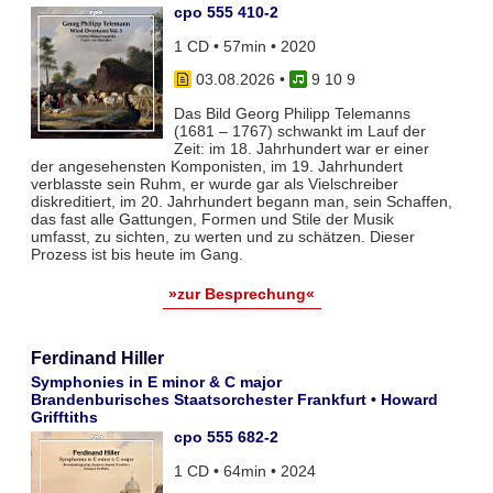
cpo 555 410-2
1 CD • 57min • 2020
03.08.2026
•
9 10 9
Das Bild Georg Philipp Telemanns
(1681 – 1767) schwankt im Lauf der
Zeit: im 18. Jahrhundert war er einer
der angesehensten Komponisten, im 19. Jahrhundert
verblasste sein Ruhm, er wurde gar als Vielschreiber
diskreditiert, im 20. Jahrhundert begann man, sein Schaffen,
das fast alle Gattungen, Formen und Stile der Musik
umfasst, zu sichten, zu werten und zu schätzen. Dieser
Prozess ist bis heute im Gang.
»zur Besprechung«
Ferdinand Hiller
Symphonies in E minor & C major
Brandenburisches Staatsorchester Frankfurt • Howard
Grifftiths
cpo 555 682-2
1 CD • 64min • 2024