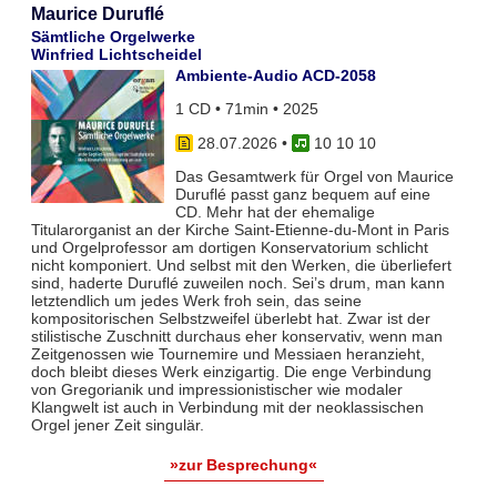
Maurice Duruflé
Sämtliche Orgelwerke
Winfried Lichtscheidel
Ambiente-Audio ACD-2058
1 CD • 71min • 2025
28.07.2026
•
10 10 10
Das Gesamtwerk für Orgel von Maurice
Duruflé passt ganz bequem auf eine
CD. Mehr hat der ehemalige
Titularorganist an der Kirche Saint-Etienne-du-Mont in Paris
und Orgelprofessor am dortigen Konservatorium schlicht
nicht komponiert. Und selbst mit den Werken, die überliefert
sind, haderte Duruflé zuweilen noch. Sei’s drum, man kann
letztendlich um jedes Werk froh sein, das seine
kompositorischen Selbstzweifel überlebt hat. Zwar ist der
stilistische Zuschnitt durchaus eher konservativ, wenn man
Zeitgenossen wie Tournemire und Messiaen heranzieht,
doch bleibt dieses Werk einzigartig. Die enge Verbindung
von Gregorianik und impressionistischer wie modaler
Klangwelt ist auch in Verbindung mit der neoklassischen
Orgel jener Zeit singulär.
»zur Besprechung«