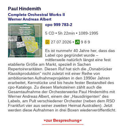
Paul Hindemith
Complete Orchestral Works II
Werner Andreas Albert
cpo 999 783-2
5 CD • 5h 22min • 1089-1995
27.07.2026
•
9 8 9
Es ist nunmehr 40 Jahre her, dass das
Label cpo gegründet wurde –
mittlerweile natürlich längst eine fest
etablierte Größe am Markt, speziell in Sachen
Repertoireraritäten. Diesen Ruf hat sich die „Osnabrücker
Klassikproduktion“ nicht zuletzt mit einer Reihe von
ambitionierten Aufnahmeprojekten in den 1990er Jahren
erarbeitet, Kernstücke und bis heute fester Bestandteil des
cpo-Katalogs. Zu diesen Marksteinen zählt auch die
Gesamtaufnahme der Orchesterwerke Paul Hindemiths mit
Werner Andreas Albert, einem der „Hausdirigenten“ des
Labels, am Pult verschiedener Orchester (neben dem RSO
Frankfurt vier aus seiner zweiten Heimat Australien). Jetzt
werden diese Aufnahmen in drei Boxen wiederveröffentlicht.
»zur Besprechung«