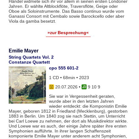
Händel widmete sich ihr vor allem in seinen ersten Londoner
Jahren. Er wählte Altblockflöte, Traversflöte, Geige oder
Oboe als Soloinstrumente. Das Basso continuo wurde vom
Ganassi Consort mit Cembalo sowie Barockcello oder aber
Viola da gamba besetzt.
»zur Besprechung«
Emilie Mayer
String Quartets Vol. 2
Constanze Quartett
cpo 555 601-2
1 CD • 68min • 2023
20.07.2026
•
9 10 9
Sie war in Vergessenheit geraten,
wurde aber in den letzten Jahren
wieder entdeckt: die Komponistin Emilie
Mayer, geboren 1812 in Friedland (Mecklenburg), gestorben
1883 in Berlin. Um 1840 zog sie nach Stettin, um Unterricht
bei Carl Loewe zu nehmen, der dort als Musikdirektor wirkte.
Und Loewe war es auch, der einige Jahre später ihre ersten
Symphonien aufführte. In ihrer langen Schaffenszeit
komponierte Emilie Mayer unter anderem acht Symphonien,