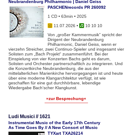
Neubrandenburg Philharmonic | Daniel Geiss
PASCHENrecords PR 260092
1 CD • 63min • 2025
11.07.2026
•
10 10 10
Von „großer Kammermusik” spricht der
Dirigent der Neubrandenburg
Philharmonic, Daniel Geiss, wenn er
vierzehn Streicher, zwei Continuo-Spieler und insgesamt vier
Solisten zum „Bach Projekt“ zusammenführt. Bei der
Einspielung von vier Konzerten Bachs geht es darum,
Solisten und Orchester partnerschaftlich zu integrieren. Und
die Konzertkirche Neubrandenburg, die aus der
mittelalterlichen Marienkirche hervorgegangen ist und heute
über eine moderne Klangarchitektur verfügt, ist wie
geschaffen für eine gut durchhörbare, lebendige
Wiedergabe Bach’scher Klangkunst.
»zur Besprechung«
Ludi Musici // 1621
Instrumental Music of the Early 17th Century
As Time Goes By // A New Consort of Music
TYXart TXA26214