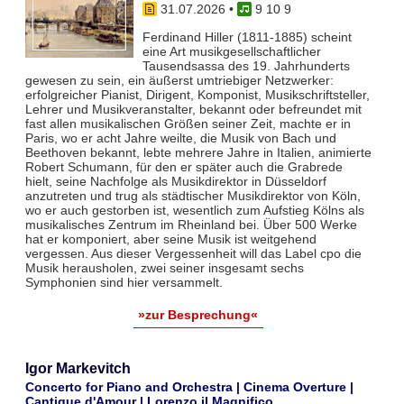
31.07.2026
•
9 10 9
Ferdinand Hiller (1811-1885) scheint
eine Art musikgesellschaftlicher
Tausendsassa des 19. Jahrhunderts
gewesen zu sein, ein äußerst umtriebiger Netzwerker:
erfolgreicher Pianist, Dirigent, Komponist, Musikschriftsteller,
Lehrer und Musikveranstalter, bekannt oder befreundet mit
fast allen musikalischen Größen seiner Zeit, machte er in
Paris, wo er acht Jahre weilte, die Musik von Bach und
Beethoven bekannt, lebte mehrere Jahre in Italien, animierte
Robert Schumann, für den er später auch die Grabrede
hielt, seine Nachfolge als Musikdirektor in Düsseldorf
anzutreten und trug als städtischer Musikdirektor von Köln,
wo er auch gestorben ist, wesentlich zum Aufstieg Kölns als
musikalisches Zentrum im Rheinland bei. Über 500 Werke
hat er komponiert, aber seine Musik ist weitgehend
vergessen. Aus dieser Vergessenheit will das Label cpo die
Musik herausholen, zwei seiner insgesamt sechs
Symphonien sind hier versammelt.
»zur Besprechung«
Igor Markevitch
Concerto for Piano and Orchestra | Cinema Overture |
Cantique d'Amour | Lorenzo il Magnifico