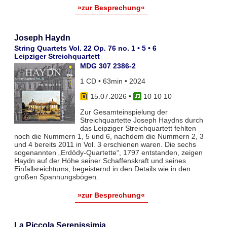
»zur Besprechung«
Joseph Haydn
String Quartets Vol. 22 Op. 76 no. 1 • 5 • 6
Leipziger Streichquartett
MDG 307 2386-2
1 CD • 63min • 2024
15.07.2026
•
10 10 10
Zur Gesamteinspielung der
Streichquartette Joseph Haydns durch
das Leipziger Streichquartett fehlten
noch die Nummern 1, 5 und 6, nachdem die Nummern 2, 3
und 4 bereits 2011 in Vol. 3 erschienen waren. Die sechs
sogenannten „Erdödy-Quartette“, 1797 entstanden, zeigen
Haydn auf der Höhe seiner Schaffenskraft und seines
Einfallsreichtums, begeisternd in den Details wie in den
großen Spannungsbögen.
»zur Besprechung«
La Piccola Serenissimia