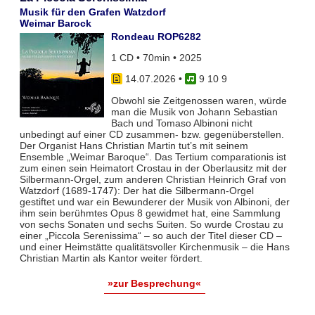
Musik für den Grafen Watzdorf
Weimar Barock
Rondeau ROP6282
1 CD • 70min • 2025
14.07.2026
•
9 10 9
Obwohl sie Zeitgenossen waren, würde
man die Musik von Johann Sebastian
Bach und Tomaso Albinoni nicht
unbedingt auf einer CD zusammen- bzw. gegenüberstellen.
Der Organist Hans Christian Martin tut’s mit seinem
Ensemble „Weimar Baroque“. Das Tertium comparationis ist
zum einen sein Heimatort Crostau in der Oberlausitz mit der
Silbermann-Orgel, zum anderen Christian Heinrich Graf von
Watzdorf (1689-1747): Der hat die Silbermann-Orgel
gestiftet und war ein Bewunderer der Musik von Albinoni, der
ihm sein berühmtes Opus 8 gewidmet hat, eine Sammlung
von sechs Sonaten und sechs Suiten. So wurde Crostau zu
einer „Piccola Serenissima“ – so auch der Titel dieser CD –
und einer Heimstätte qualitätsvoller Kirchenmusik – die Hans
Christian Martin als Kantor weiter fördert.
»zur Besprechung«