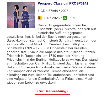
Prospero Classical PROSP0142
1 CD • 67min • 2023
08.07.2026
•
9 9 9
Das 2012 gegründete polnische
Ensemble (oh!) Orkiestra, das sich auf
historische Aufführungspraxis
spezialisiert hat, ist bei der Suche nach vergessenen
Barockkomponisten auf Christoph Schaffrath gestoßen, der
sich vor allem mit Musik für Cembalo beschäftigt hat.
Schaffrath (1709 – 1763), in Hohenstein bei Dresden
geboren, trat 1734 in die Kapelle des preußischen Prinzen
Friedrich in Ruppin ein, um 1740 nach der Krönung
Friedrichs II. in der Berliner Hofkapelle zu wirken. Dort stand
er in Schatten von Carl Philipp Emauel Bach, bis er an den
Hof von Prinzessin Anna Amalia wechselte. Während dieser
Zeit komponierte er zahllose Cembalokonzerte, die
allerdings nur zum kleinen Teil authentisch überliefert sind –
eine Aufgabe für die Cembalistin Anna Firlus, diese Musik
wieder zum Leben zu erwecken!
»zur Besprechung«