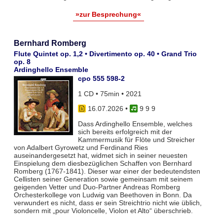
»zur Besprechung«
Bernhard Romberg
Flute Quintet op. 1,2 • Divertimento op. 40 • Grand Trio
op. 8
Ardinghello Ensemble
cpo 555 598-2
1 CD • 75min • 2021
16.07.2026
•
9 9 9
Dass Ardinghello Ensemble, welches
sich bereits erfolgreich mit der
Kammermusik für Flöte und Streicher
von Adalbert Gyrowetz und Ferdinand Ries
auseinandergesetzt hat, widmet sich in seiner neuesten
Einspielung dem diesbezüglichen Schaffen von Bernhard
Romberg (1767-1841). Dieser war einer der bedeutendsten
Cellisten seiner Generation sowie gemeinsam mit seinem
geigenden Vetter und Duo-Partner Andreas Romberg
Orchesterkollege von Ludwig van Beethoven in Bonn. Da
verwundert es nicht, dass er sein Streichtrio nicht wie üblich,
sondern mit „pour Violoncelle, Violon et Alto“ überschrieb.