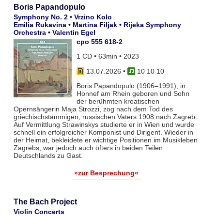
Boris Papandopulo
Symphony No. 2 • Vrzino Kolo
Emilia Rukavina • Martina Filjak • Rijeka Symphony
Orchestra • Valentin Egel
cpo 555 618-2
1 CD • 63min • 2023
13.07.2026
•
10 10 10
Boris Papandopulo (1906–1991), in
Honnef am Rhein geboren und Sohn
der berühmten kroatischen
Opernsängerin Maja Strozzi, zog nach dem Tod des
griechischstämmigen, russischen Vaters 1908 nach Zagreb.
Auf Vermittlung Strawinskys studierte er in Wien und wurde
schnell ein erfolgreicher Komponist und Dirigent. Wieder in
der Heimat, bekleidete er wichtige Positionen im Musikleben
Zagrebs, war jedoch auch öfters in beiden Teilen
Deutschlands zu Gast.
»zur Besprechung«
The Bach Project
Violin Concerts