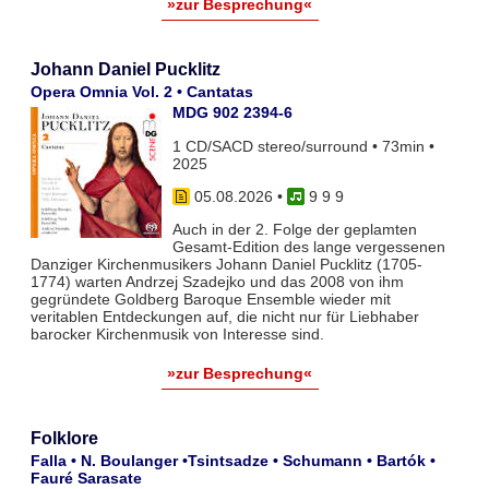
»zur Besprechung«
Johann Daniel Pucklitz
Opera Omnia Vol. 2 • Cantatas
MDG 902 2394-6
1 CD/SACD stereo/surround • 73min •
2025
05.08.2026
•
9 9 9
Auch in der 2. Folge der geplamten
Gesamt-Edition des lange vergessenen
Danziger Kirchenmusikers Johann Daniel Pucklitz (1705-
1774) warten Andrzej Szadejko und das 2008 von ihm
gegründete Goldberg Baroque Ensemble wieder mit
veritablen Entdeckungen auf, die nicht nur für Liebhaber
barocker Kirchenmusik von Interesse sind.
»zur Besprechung«
Folklore
Falla • N. Boulanger •Tsintsadze • Schumann • Bartók •
Fauré Sarasate