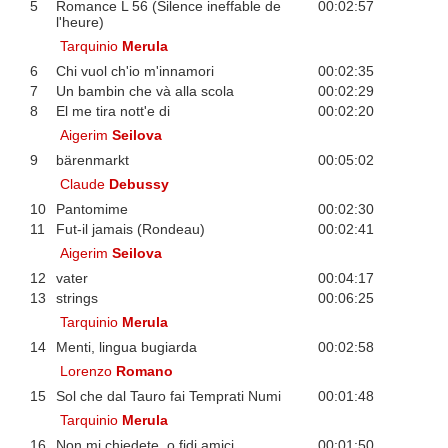
5
Romance L 56 (Silence ineffable de
00:02:57
l'heure)
Tarquinio
Merula
6
Chi vuol ch'io m'innamori
00:02:35
7
Un bambin che và alla scola
00:02:29
8
El me tira nott'e di
00:02:20
Aigerim
Seilova
9
bärenmarkt
00:05:02
Claude
Debussy
10
Pantomime
00:02:30
11
Fut-il jamais (Rondeau)
00:02:41
Aigerim
Seilova
12
vater
00:04:17
13
strings
00:06:25
Tarquinio
Merula
14
Menti, lingua bugiarda
00:02:58
Lorenzo
Romano
15
Sol che dal Tauro fai Temprati Numi
00:01:48
Tarquinio
Merula
16
Non mi chiedete, o fidi amici
00:01:50