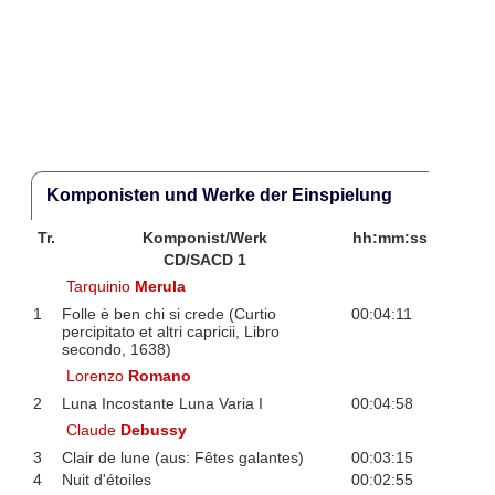
Komponisten und Werke der Einspielung
Tr.
Komponist/Werk
hh:mm:ss
CD/SACD 1
Tarquinio
Merula
1
Folle è ben chi si crede (Curtio
00:04:11
percipitato et altri capricii, Libro
secondo, 1638)
Lorenzo
Romano
2
Luna Incostante Luna Varia I
00:04:58
Claude
Debussy
3
Clair de lune (aus: Fêtes galantes)
00:03:15
4
Nuit d'étoiles
00:02:55