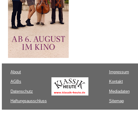
About
Impressum
AGBs
Kontakt
Datenschutz
Mediadaten
Haftungsausschluss
Sitemap