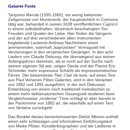
Galante Feste
Tarquinio Merula (1595-1665), ein wenig bekannter
Zeitgenosse von Monteverdi, der hauptsächlich in Cremona
tätig war, behandelt in seinen 1638 veröffentlichten
Capricci
in einem volksliedhaften, tänzerisch beschwingten Ton
Freuden und Qualen der Liebe. Hier finden die Sängerin
und der auf drei verschiedenen alten Instrumenten
begleitende Lautenist Andreas Nachtsheim einen
animierenden, wahrhaft „kapriziösen“ Vortragsstil mit
Verzierungen in den strophischen Gesängen. In den acht
Liedern von Claude Debussy, die überwiegend aus seinen
Anfangsjahren stammen, als er noch auf der Suche nach
seinem eigenen Stil war, zeigen Davila und der Pianist Eric
Schneider mehr expressive Schärfe als impressionistisches
Flirren. Der bekannteste Titel,
Clair de lune
, auf einen Text
aus Paul Verlaines
Fêtes Galantes,
wird in den Varianten
von 1882 und 1891 ausgeführt, in der sich Debussys
Entwicklung von einem noch traditionell melodischen zu
einem mehr deklamatorischen Gesangsstil studieren lässt.
Vergleichsweise „moderne“ Töne schlägt er aber bereits in
der
Pantomime
von 1882 an, die ebenfalls auf einen Text
von Verlaine zurückgeht.
Das Booklet dieses bemerkenswerten Debüt-Albums enthält
einen sehr schlüssigen und informativen Einführungstext
von Meike Pfister, Künstlerbiographien und die Liedtexte in