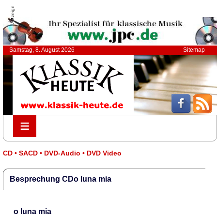
Anzeige
Samstag, 8. August 2026
Sitemap
≡
≡
CD • SACD • DVD-Audio • DVD Video
Besprechung CDo luna mia
o luna mia