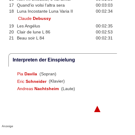
17
Quand'io volsi l'altra sera
00:03:03
18
Luna Incostante Luna Varia II
00:02:34
Claude
Debussy
19
Les Angélus
00:02:35
20
Clair de lune L 86
00:02:53
21
Beau soir L 84
00:02:31
Interpreten der Einspielung
Pia
Davila
(Sopran)
Eric
Schneider
(Klavier)
Andreas
Nachtsheim
(Laute)
▲
Anzeige