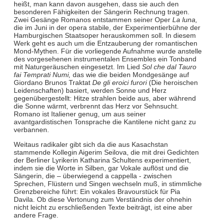
heißt, man kann davon ausgehen, dass sie auch den
besonderen Fähigkeiten der Sängerin Rechnung tragen.
Zwei Gesänge Romanos entstammen seiner Oper
La luna,
die im Juni in der opera stabile, der Experimentierbühne der
Hamburgischen Staatsoper herauskommen soll. In diesem
Werk geht es auch um die Entzauberung der romantischen
Mond-Mythen. Für die vorliegende Aufnahme wurde anstelle
des vorgesehenen instrumentalen Ensembles ein Tonband
mit Naturgeräuschen eingesetzt. Im Lied
Sol che dal Tauro
fai Temprati Numi,
das wie die beiden Mondgesänge auf
Giordano Brunos Traktat
De gli eroici furori
(Die heroischen
Leidenschaften) basiert, werden Sonne und Herz
gegenübergestellt: Hitze strahlen beide aus, aber während
die Sonne wärmt, verbrennt das Herz vor Sehnsucht.
Romano ist Italiener genug, um aus seiner
avantgardistischen Tonsprache die Kantilene nicht ganz zu
verbannen.
Weitaus radikaler gibt sich da die aus Kasachstan
stammende Kollegin Aigerim Seilova, die mit drei Gedichten
der Berliner Lyrikerin Katharina Schultens experimentiert,
indem sie die Worte in Silben, gar Vokale auflöst und die
Sängerin, die – überwiegend a cappella - zwischen
Sprechen, Flüstern und Singen wechseln muß, in stimmliche
Grenzbereiche führt: Ein vokales Bravourstück für Pia
Davila. Ob diese Vertonung zum Verständnis der ohnehin
nicht leicht zu erschließenden Texte beiträgt, ist eine aber
andere Frage.