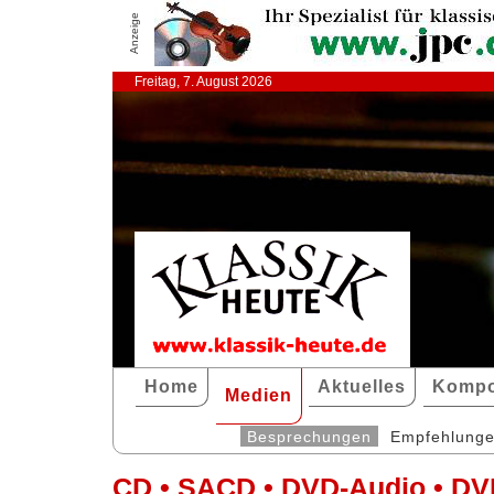
Anzeige
Freitag, 7. August 2026
Home
Aktuelles
Kompo
Medien
Besprechungen
Empfehlung
CD • SACD • DVD-Audio • DV