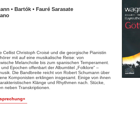
ann • Bartók • Fauré Sarasate
iano
 Cellist Christoph Croisé und die georgische Pianistin
rer mit auf eine musikalische Reise: von
lawische Melancholie bis zum spanischen Temperament.
und Epochen offenbart der Albumtitel „Folklore“ –
smusik. Die Bandbreite reicht von Robert Schumann über
dene Komponisten erklingen insgesamt. Einige von ihnen
arakteristischen Klänge und Rhythmen nach. Stücke,
en neben Transkriptionen.
esprechung«