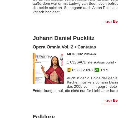
außerdem war er mit Ludwig van Beethoven befreun
die beide spielten. So begann auch Anton Reicha
kritisch begleitet.
»zur B
Johann Daniel Pucklitz
Opera Omnia Vol. 2 • Cantatas
MDG 902 2394-6
1 CD/SACD stereo/surround • 
05.08.2026
•
9 9 9
Auch in der 2. Folge der gep
Kirchenmusikers Johann Danie
das 2008 von ihm gegründete 
Entdeckungen auf, die nicht nur für Liebhaber baro
»zur B
Folklore