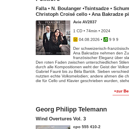
Falla • N. Boulanger •Tsintsadze • Schum
Christoph Croisé cello • Ana Bakradze p
Avie AV2837
1 CD • 74min • 2024
04.08.2026
•
9 9 9
Der schweizerisch-französische
Ana Bakradze nehmen den Zuhö
französischer Eleganz über s
Den roten Faden zwischen unterschiedlichen Stilen 
durch alle Kompositionen weht der Geist der Volk
Gabriel Fauré bis zu Béla Bartók. Sieben verschie
nutzten echte Volksmelodien; andere ahmen die ch
die für Cello und Klavier geschrieben wurden, steh
»zur B
Georg Philipp Telemann
Wind Overtures Vol. 3
cpo 555 410-2