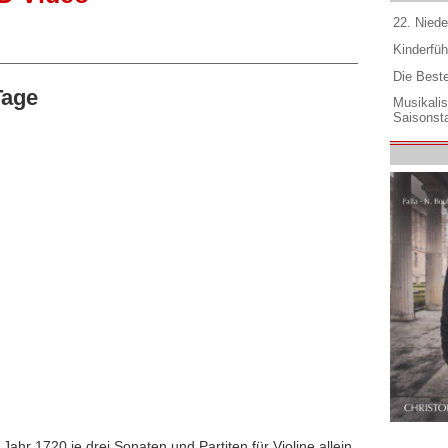
22. Niede
Kinderfüh
Die Best
Tage
Musikali
Saisonsta
ahr 1720 je drei Sonaten und Partiten für Violine allein