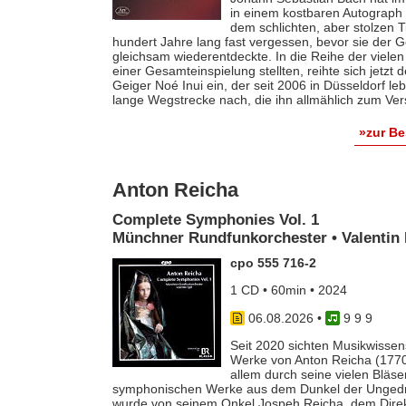
in einem kostbaren Autograph f
dem schlichten, aber stolzen T
hundert Jahre lang fast vergessen, bevor sie der
gleichsam wiederentdeckte. In die Reihe der vielen
einer Gesamteinspielung stellten, reihte sich jetzt
Geiger Noé Inui ein, der seit 2006 in Düsseldorf le
lange Wegstrecke nach, die ihn allmählich zum Ver
»zur B
Anton Reicha
Complete Symphonies Vol. 1
Münchner Rundfunkorchester • Valentin 
cpo 555 716-2
1 CD • 60min • 2024
06.08.2026
•
9 9 9
Seit 2020 sichten Musikwissens
Werke von Anton Reicha (1770-
allem durch seine vielen Bläse
symphonischen Werke aus dem Dunkel der Ungedruc
wurde von seinem Onkel Jospeh Reicha, dem Direkto