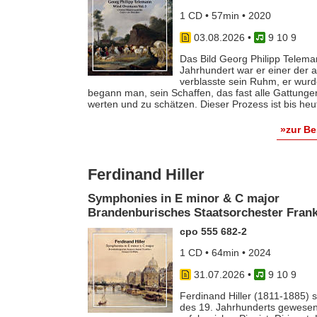
1 CD • 57min • 2020
03.08.2026
•
9 10 9
Das Bild Georg Philipp Telema
Jahrhundert war er einer der
verblasste sein Ruhm, er wurde
begann man, sein Schaffen, das fast alle Gattunge
werten und zu schätzen. Dieser Prozess ist bis he
»zur B
Ferdinand Hiller
Symphonies in E minor & C major
Brandenburisches Staatsorchester Frankf
cpo 555 682-2
1 CD • 64min • 2024
31.07.2026
•
9 10 9
Ferdinand Hiller (1811-1885) s
des 19. Jahrhunderts gewesen 