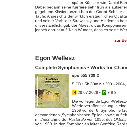
später Künstler wie Daniel Ba
Dabei begann seine Karriere sehr früh als aufsehe
gegebene Klavierkonzert hob der Cortot-Schüler e
Taufe. Angesichts der wirklich erstaunlichen Qualit
und seiner Vorbilder Strawinsky und Hindemith bem
unverständlich, gab der Maestro das Komponieren 
jedoch abrupt auf. Kein Wunder, dass es seine Werk
»zur B
Egon Wellesz
Complete Symphonies • Works for Cham
cpo 555 739-2
5 CD • 5h 30min • 2001-2004,
29.07.2026
•
9 9 9
Die vorliegende Egon-Wellesz-
Wiederveröffentlichung in ei
1969 vor der 8. Symphonie (zu
entstandenen ‚Symphonischen Epilog‘ sowie auf e
mit Ausnahme der
Pastorale
von 1935, des
Oktetts
von 1969. In den Symphonien leitet Gottfried Rab