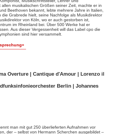
, Komponist, Musikschriftsteller, Lehrer und
t allen musikalischen Größen seiner Zeit, machte er in
 und Beethoven bekannt, lebte mehrere Jahre in Italien,
die Grabrede hielt, seine Nachfolge als Musikdirektor
usikdirektor von Köln, wo er auch gestorben ist,
entrum im Rheinland bei. Über 500 Werke hat er
sen. Aus dieser Vergessenheit will das Label cpo die
ymphonien sind hier versammelt.
esprechung«
ma Overture | Cantique d'Amour | Lorenzo il
dfunksinfonieorchester Berlin | Johannes
ennt man mit gut 250 überlieferten Aufnahmen vor
nten, der – selbst von Hermann Scherchen ausgebildet –