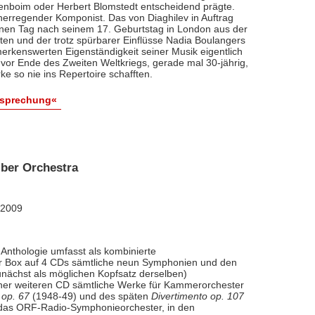
renboim oder Herbert Blomstedt entscheidend prägte.
nerregender Komponist. Das von Diaghilev in Auftrag
inen Tag nach seinem 17. Geburtstag in London aus der
äten und der trotz spürbarer Einflüsse Nadia Boulangers
erkenswerten Eigenständigkeit seiner Musik eigentlich
vor Ende des Zweiten Weltkriegs, gerade mal 30-jährig,
e so nie ins Repertoire schafften.
esprechung«
ber Orchestra
 2009
Anthologie umfasst als kombinierte
ner Box auf 4 CDs sämtliche neun Symphonien und den
nächst als möglichen Kopfsatz derselben)
iner weiteren CD sämtliche Werke für Kammerorchester
 op. 67
(1948-49) und des späten
Divertimento op. 107
l das ORF-Radio-Symphonieorchester, in den