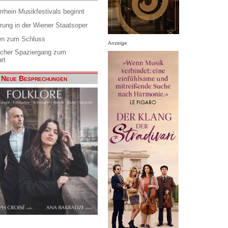
rrhein Musikfestivals beginnt
rung in der Wiener Staatsoper
en zum Schluss
Anzeige
scher Spaziergang zum
rt
Neue Besprechungen