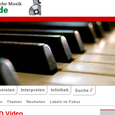
nisten
Interpreten
Infothek
Suche
en
Themen
Neuheiten
Labels im Fokus
D Video