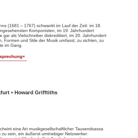
nns (1681 – 1767) schwankt im Lauf der Zeit: im 18.
 angesehensten Komponisten, im 19. Jahrhundert
 gar als Vielschreiber diskreditiert, im 20. Jahrhundert
n, Formen und Stile der Musik umfasst, zu sichten, zu
ute im Gang.
esprechung«
urt • Howard Grifftiths
cheint eine Art musikgesellschaftlicher Tausendsassa
zu sein, ein äußerst umtriebiger Netzwerker: