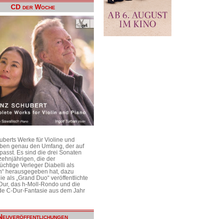
CD der Woche
uberts Werke für Violine und
aben genau den Umfang, der auf
passt. Es sind die drei Sonaten
ehnjährigen, die der
üchtige Verleger Diabelli als
n“ herausgegeben hat, dazu
e als „Grand Duo“ veröffentlichte
Dur, das h-Moll-Rondo und die
e C-Dur-Fantasie aus dem Jahr
Neuveröffentlichungen