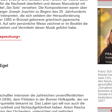
ür die Nachwelt überliefert und dieses Manuskript mit
itel „Sei Solo“ versehen. Die Kompositionen waren über
 Geiger Joseph Joachim zu Beginn des 20. Jahrhunderts
 Interpreten, die sich seitdem der Herausforderung
 der 1985 in Brüssel geborene griechisch-japanische
bt. Auf sehr persönliche Weise zeichnet er im Booklet die
stehen und Vermitteln dieser Musik geführt habe.
esprechung«
Egel
Franz Sch
Klavier h
zwei CDs 
des Neunz
geschäftst
„Sonatine
kommen di
Sonate A-
chaftler intensiver die zahlreichen unveröffentlichten
bedeutend
1836), dem Flötisten in der Bonner Hofkapelle, der vor
1827.
rquintette bekannt ist. Das Label cpo will nun auch die
ktheit und Nichtaufgeführtheit heben. Anton Reicha
r des Orchesters, unterrichtet und gefördert,