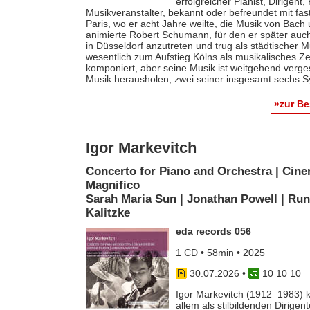
erfolgreicher Pianist, Dirigent
Musikveranstalter, bekannt oder befreundet mit fas
Paris, wo er acht Jahre weilte, die Musik von Bach
animierte Robert Schumann, für den er später auch 
in Düsseldorf anzutreten und trug als städtischer M
wesentlich zum Aufstieg Kölns als musikalisches Z
komponiert, aber seine Musik ist weitgehend verges
Musik herausholen, zwei seiner insgesamt sechs S
»zur B
Igor Markevitch
Concerto for Piano and Orchestra | Cine
Magnifico
Sarah Maria Sun | Jonathan Powell | Run
Kalitzke
eda records 056
1 CD • 58min • 2025
30.07.2026
•
10 10 10
Igor Markevitch (1912–1983) k
allem als stilbildenden Dirige