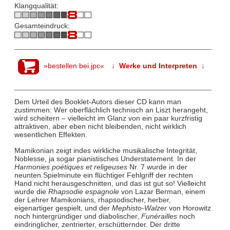
Klangqualität:
Gesamteindruck:
»bestellen bei jpc«
↓ Werke und Interpreten ↓
Dem Urteil des Booklet-Autors dieser CD kann man
zustimmen: Wer oberflächlich technisch an Liszt herangeht,
wird scheitern – vielleicht im Glanz von ein paar kurzfristig
attraktiven, aber eben nicht bleibenden, nicht wirklich
wesentlichen Effekten.
Mamikonian zeigt indes wirkliche musikalische Integrität,
Noblesse, ja sogar pianistisches Understatement. In der
Harmonies poétiques et religeuses
Nr. 7 wurde in der
neunten Spielminute ein flüchtiger Fehlgriff der rechten
Hand nicht herausgeschnitten, und das ist gut so! Vielleicht
wurde die
Rhapsodie espagnole
von Lazar Berman, einem
der Lehrer Mamikonians, rhapsodischer, herber,
eigenartiger gespielt, und der
Mephisto-Walzer
von Horowitz
noch hintergründiger und diabolischer,
Funérailles
noch
eindringlicher, zentrierter, erschütternder. Der dritte