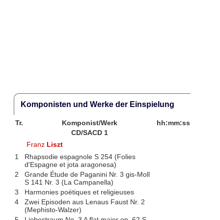
Komponisten und Werke der Einspielung
Tr.
Komponist/Werk
hh:mm:ss
CD/SACD 1
Franz
Liszt
1
Rhapsodie espagnole S 254 (Folies
d'Espagne et jota aragonesa)
2
Grande Étude de Paganini Nr. 3 gis-Moll
S 141 Nr. 3 (La Campanella)
3
Harmonies poétiques et religieuses
4
Zwei Episoden aus Lenaus Faust Nr. 2
(Mephisto-Walzer)
5
Liebestraum No. 3 A flat major op. 62 S