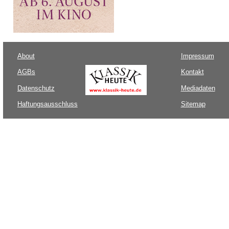
About
Impressum
AGBs
Kontakt
Datenschutz
Mediadaten
Haftungsausschluss
Sitemap